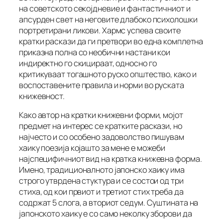
на советското секојдневие и фантастичниот и
апсурден свет на неговите длабоко психолошки
портретирани ликови. Хармс успева своите
кратки раскази да ги претвори во една комплетна
приказна полна со необични настани кои
индиректно го скицираат, односно го
критикуваат тогашното руско општество, како и
воспоставените правила и норми во руската
книжевност.
Како автор на кратки книжевни форми, мојот
предмет на интерес се кратките раскази, но
најчесто и со особено задоволство пишувам
хаику поезија којашто за мене е можеби
најспецифичниот вид на кратка книжевна форма.
Имено, традиционалното јапонско хаику има
строго утврдена стуктура и се состои од три
стиха, од кои првиот и третиот стих треба да
содржат 5 слога, а вториот седум. Суштината на
јапонското хаику е со само неколку зборови да