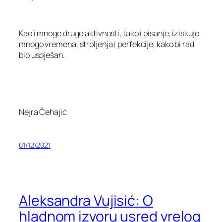
Kao i mnoge druge aktivnosti, tako i pisanje, iziskuje
mnogo vremena, strpljenja i perfekcije, kako bi rad
bio uspješan.
Nejra Čehajić
01/12/2021
Aleksandra Vujisić: O
hladnom izvoru usred vrelog