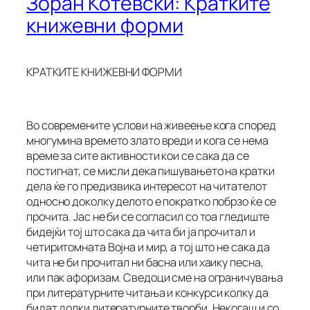
Зоран Котевски: Кратките
книжевни форми
КРАТКИТЕ КНИЖЕВНИ ФОРМИ
Во современите услови на живеење кога според
многумина времето злато вреди и кога се нема
време за сите активности кои се сака да се
постигнат, се мисли дека пишувањето на кратки
дела ќе го предизвика интересот на читателот
односно доколку делото е пократко побрзо ќе се
прочита. Јас не би се согласил со тоа гледиште
бидејќи тој што сака да чита би ја прочитал и
четиритомната Војна и мир, а тој што не сака да
чита не би прочитал ни басна или хаику песна,
или пак афоризам. Сведоци сме на ограничувања
при литературните читања и конкурси колку да
бидат долки литературните творби. Некогаш и со