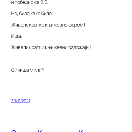
и победио са 2:0.
Но, било како било,
Живеле кратке књижевне форме !
И да,
Живели кратки књижевни садржаји !
Синиша Милић
30/11/2021