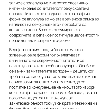
запис е споделување и не ретко своевидно
интимизирање со читателот преку скратена
порака. Читањето и создавањето на овој тип
форми се вклопува во мојата временска рамка во
напливот на секојдневието и потребата од
книжевен жанр. Брзото консумирање на
содржината, а сепак се постигнува целовитост ги
прави допадливи кратките форми.
Веројатно токму поради брзото темпо на
живеење, овие форми го привлекуваат
вниманието на современиот читател и се
наметнуваат како посебно популарни. Особено
се важни за читателите во подем – децата, кои
треба да се насочуваат од мали нозе да стекнат
навика за читање што е многу тешко да се
постигне во конкуренција на мноштвото избори
кои постојат во денешно време. Изгледа дека на
поголемиот дел од нив покажуваат
заинтересираност токму кон кратките книжевни
форми. Во овој случај пресудно е да се