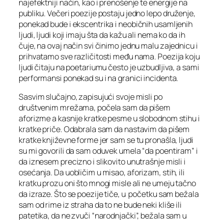
najefektniji način, kao i prenošenje te energije na
publiku. Večeri poezije postaju jedno lepo druženje,
ponekad bude i ekscentrika i neobičnih usamljenih
ljudi, ljudi koji imaju šta da kažu ali nema ko da ih
čuje, na ovaj način svi činimo jednu malu zajednicu i
prihvatamo sve različitosti među nama. Poezija koju
ljudi čitaju na poetariumu često je uzbudljiva, a sami
performansi ponekad su i na granici incidenta.
Sasvim slučajno, zapisujući svoje misli po
društvenim mrežama, počela sam da pišem
aforizme a kasnije kratke pesme u slobodnom stihu i
kratke priče. Odabrala sam da nastavim da pišem
kratke književne forme jer sam se tu pronašla, ljudi
su mi govorili da sam oduvek umela “da poentiram” i
da iznesem precizno i slikovito unutrašnje misli i
osećanja. Da uobličim u misao, aforizam, stih, ili
kratku prozu oni što mnogi misle ali ne umeju tačno
da izraze. Što se poezije tiče, u početku sam bežala
sam od rime iz straha da to ne bude neki kliše ili
patetika, da ne zvuči “narodnjački”, bežala sam u