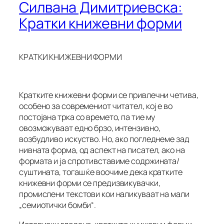
Силвана Димитриевска:
Кратки книжевни форми
КРАТКИ КНИЖЕВНИ ФОРМИ
Кратките книжевни форми се привлечни четива,
особено за современиот читател, кој е во
постојана трка со времето, па тие му
овозможуваат едно брзо, интензивно,
возбудливо искуство. Но, ако погледнеме зад
нивната форма, од аспект на писател, ако на
формата и ја спротивставиме содржината/
суштината, тогаш ќе воочиме дека кратките
книжевни форми се предизвикувачки,
промислени текстови кои наликуваат на мали
„семиотички бомби“.