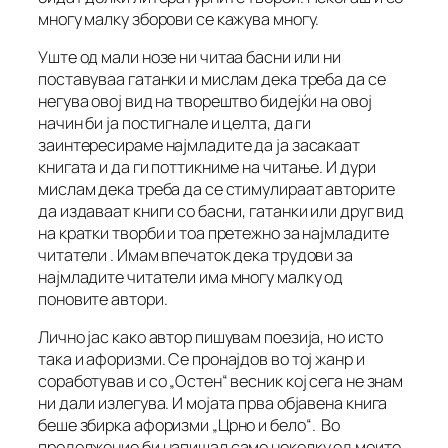
многу малку зборови се кажува многу.
Уште од мали нозе ни читаа басни или ни
поставуваа гатанки и мислам дека треба да се
негува овој вид на творештво бидејќи на овој
начин би ја постигнале и целта, да ги
заинтересираме најмладите да ја засакаат
книгата и да ги поттикниме на читање. И дури
мислам дека треба да се стимулираат авторите
да издаваат книги со басни, гатанки или друг вид
на кратки творби и тоа претежно за најмладите
читатели . Имам впечаток дека трудови за
најмладите читатели има многу малку од
поновите автори.
Лично јас како автор пишувам поезија, но исто
така и афоризми. Се пронајдов во тој жанр и
соработував и со „Остен“ весник кој сега не знам
ни дали излегува. И мојата прва објавена книга
беше збирка афоризми „Црно и бело“. Во
продолжение би напишал само неколку од моите