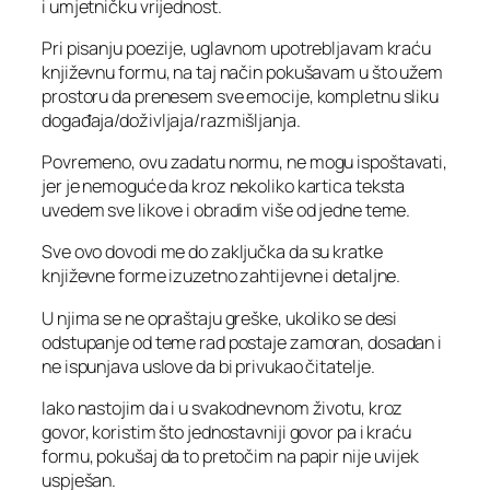
i umjetničku vrijednost.
Pri pisanju poezije, uglavnom upotrebljavam kraću
književnu formu, na taj način pokušavam u što užem
prostoru da prenesem sve emocije, kompletnu sliku
događaja/doživljaja/razmišljanja.
Povremeno, ovu zadatu normu, ne mogu ispoštavati,
jer je nemoguće da kroz nekoliko kartica teksta
uvedem sve likove i obradim više od jedne teme.
Sve ovo dovodi me do zaključka da su kratke
književne forme izuzetno zahtijevne i detaljne.
U njima se ne opraštaju greške, ukoliko se desi
odstupanje od teme rad postaje zamoran, dosadan i
ne ispunjava uslove da bi privukao čitatelje.
Iako nastojim da i u svakodnevnom životu, kroz
govor, koristim što jednostavniji govor pa i kraću
formu, pokušaj da to pretočim na papir nije uvijek
uspješan.