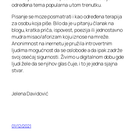
određena tema popularna u tom trenutku.
Pisanje se moze posmatrati i kao određena terapija
za osobu koja piše. Bilo da je u pitanju članak na
blogu, kratka priča, ispovest, poezija ili jednostavno
mudra misao/aforizam koju iznose na mreže.
Anonimnost na inernetu je pružila introvertnim
ljudima mogućnost da se oslobode a da ipak zadrže
svoj osećaj sigurnosti. Živimo u digitalnom dobu gde
ljudi žele da se njihov glas čuje, i to je jedna sjajna
stvar.
Jelena Davidović
01/12/2021