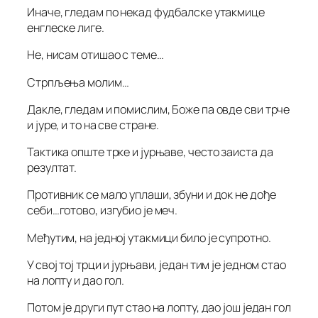
Иначе, гледам по некад фудбалске утакмице
енглеске лиге.
Не, нисам отишао с теме…
Стрпљења молим…
Дакле, гледам и помислим, Боже па овде сви трче
и јуре, и то на све стране.
Тактика опште трке и јурњаве, често заиста да
резултат.
Противник се мало уплаши, збуни и док не дође
себи…готово, изгубио је меч.
Међутим, на једној утакмици било је супротно.
У свој тој трци и јурњави, један тим је једном стао
на лопту и дао гол.
Потом је други пут стао на лопту, дао још један гол