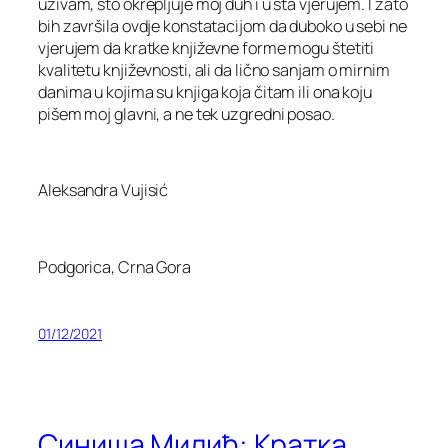
uživam, što okrepljuje moj duh i u šta vjerujem. I zato
bih završila ovdje konstatacijom da duboko u sebi ne
vjerujem da kratke književne forme mogu štetiti
kvalitetu književnosti, ali da lično sanjam o mirnim
danima u kojima su knjiga koja čitam ili ona koju
pišem moj glavni, a ne tek uzgredni posao.
Aleksandra Vujisić
Podgorica, Crna Gora
01/12/2021
Синиша Милић: Кратка