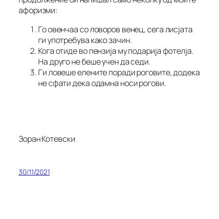
афоризми:
Го овенчаа со ловоров венец, сега лисјата
ги употребува како зачин.
Кога отиде во пензија му подарија фотелја.
На друго не беше учен да седи.
Ги ловеше елените поради роговите, додека
не сфати дека одамна носи рогови.
Зоран Котевски
30/11/2021