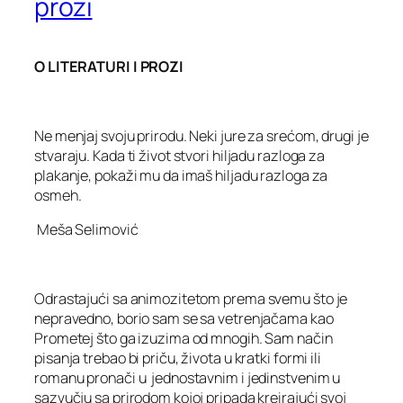
prozi
O LITERATURI I PROZI
Ne menjaj svoju prirodu. Neki jure za srećom, drugi je
stvaraju. Kada ti život stvori hiljadu razloga za
plakanje, pokaži mu da imaš hiljadu razloga za
osmeh.
Meša Selimović
Odrastajući sa animozitetom prema svemu što je
nepravedno, borio sam se sa vetrenjačama kao
Prometej što ga izuzima od mnogih. Sam način
pisanja trebao bi priču, života u kratki formi ili
romanu pronači u jednostavnim i jedinstvenim u
sazvučju sa prirodom kojoj pripada kreirajući svoj