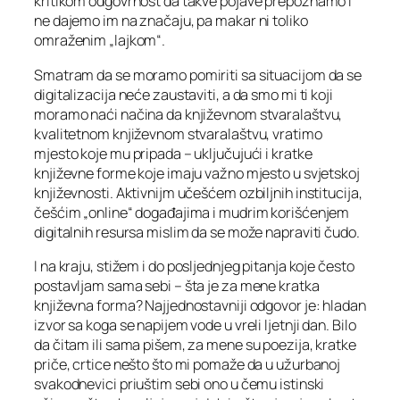
kritikom odgovrnost da takve pojave prepoznamo i
ne dajemo im na značaju, pa makar ni toliko
omraženim „lajkom“.
Smatram da se moramo pomiriti sa situacijom da se
digitalizacija neće zaustaviti, a da smo mi ti koji
moramo naći načina da književnom stvaralaštvu,
kvalitetnom književnom stvaralaštvu, vratimo
mjesto koje mu pripada – uključujući i kratke
književne forme koje imaju važno mjesto u svjetskoj
književnosti. Aktivnijm učešćem ozbiljnih institucija,
češćim „online“ događajima i mudrim korišćenjem
digitalnih resursa mislim da se može napraviti čudo.
I na kraju, stižem i do posljednjeg pitanja koje često
postavljam sama sebi – šta je za mene kratka
književna forma? Najjednostavniji odgovor je: hladan
izvor sa koga se napijem vode u vreli ljetnji dan. Bilo
da čitam ili sama pišem, za mene su poezija, kratke
priče, crtice nešto što mi pomaže da u užurbanoj
svakodnevici priuštim sebi ono u čemu istinski