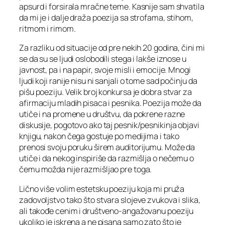
apsurd i forsirala mračne teme. Kasnije sam shvatila
da mi je i dalje draža poezija sa strofama, stihom,
ritmom i rimom.
Za razliku od situacije od pre nekih 20 godina, čini mi
se da su se ljudi oslobodili stega i lakše iznose u
javnost, pa i na papir, svoje misli i emocije. Mnogi
ljudi koji ranije nisu ni sanjali o tome sad počinju da
pišu poeziju. Velik broj konkursa je dobra stvar za
afirmaciju mladih pisaca i pesnika. Poezija može da
utiče i na promene u društvu, da pokrene razne
diskusije, pogotovo ako taj pesnik/pesnikinja objavi
knjigu, nakon čega gostuje po medijima i tako
prenosi svoju poruku širem auditorijumu. Može da
utiče i da nekog inspiriše da razmišlja o nečemu o
čemu možda nije razmišljao pre toga.
Lično više volim estetsku poeziju koja mi pruža
zadovoljstvo tako što stvara slojeve zvukova i slika,
ali takođe cenim i društveno-angažovanu poeziju
ukoliko je iskrena a ne pisana samo zato što je