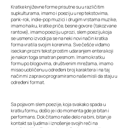
Kratke književne forme prisutne su u različitim
supkulturama, imamo i poeziju u rep tekstovima,
pank-rok, indie-pop muzici i drugim vrstama muzike,
imamo haiku, kratke priče, besne govore (takozvane
rantove), imamo poeziju u prozi, slem poeziju koja
se usmeno izvodi pa se na neki novi način kratka
forma vratila svojim korenima. Sve češće viđamo
iseckan prozni tekst prostim udaranjem entera koji
je nakon toga smatran pesmom. Imamo kratku
formu po blogovima, društvenim mrežama, imamo
misao uobličenu u određeni broj karaktera i na taj
način mi zapravo programiramo naše misli da staju u
određeni format.
Sa pojavom slem poezije, koja svakako spada u
kratku formu, došlo je i do momenta gde je bitan i
performans. Dok čitamo naše delo na bini, bitan je
kontakt sa ljudima i iznošenje svojih reči na