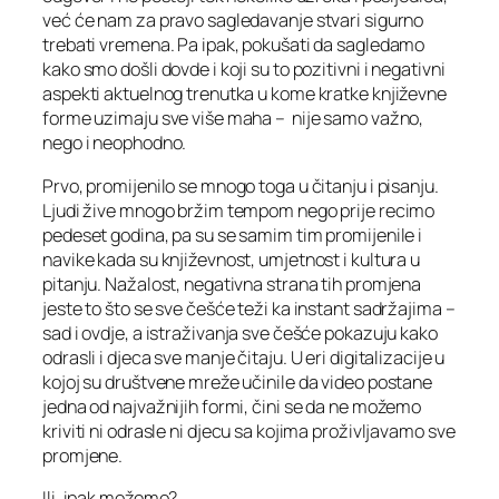
već će nam za pravo sagledavanje stvari sigurno
trebati vremena. Pa ipak, pokušati da sagledamo
kako smo došli dovde i koji su to pozitivni i negativni
aspekti aktuelnog trenutka u kome kratke književne
forme uzimaju sve više maha – nije samo važno,
nego i neophodno.
Prvo, promijenilo se mnogo toga u čitanju i pisanju.
Ljudi žive mnogo bržim tempom nego prije recimo
pedeset godina, pa su se samim tim promijenile i
navike kada su književnost, umjetnost i kultura u
pitanju. Nažalost, negativna strana tih promjena
jeste to što se sve češće teži ka instant sadržajima –
sad i ovdje, a istraživanja sve češće pokazuju kako
odrasli i djeca sve manje čitaju. U eri digitalizacije u
kojoj su društvene mreže učinile da video postane
jedna od najvažnijih formi, čini se da ne možemo
kriviti ni odrasle ni djecu sa kojima proživljavamo sve
promjene.
Ili, ipak možemo?