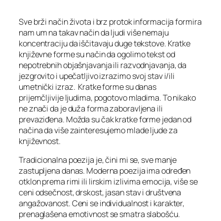
Sve brži način života i brz protok informacija formira
nam um na takav način da ljudi više nemaju
koncentraciju da iščitavaju duge tekstove. Kratke
književne forme su način da ogolimo tekst od
nepotrebnih objašnjavanja ili razvodnjavanja, da
jezgrovito i upečatljivo izrazimo svoj stav i/ili
umetnički izraz. Kratke forme su danas
prijemčljivije ljudima, pogotovo mladima. To nikako
ne znači da je duža forma zaboravljena ili
prevaziđena. Možda su čak kratke forme jedan od
načina da više zainteresujemo mlade ljude za
književnost.
Tradicionalna poezija je, čini mi se, sve manje
zastupljena danas. Moderna poezija ima određen
otklon prema rimi ili lirskim izlivima emocija, više se
ceni odsečnost, drskost, jasan stav i društvena
angažovanost. Ceni se individualnost i karakter,
prenaglašena emotivnost se smatra slabošću.