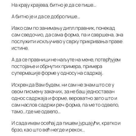
На крају крајева, битно је да се пише…
А битно је и да се добро пише…
Иако сам по занимању дипл.правник, понекад
сам сведочио, да сама форма, па и савршена, зна
послужити искључиво у сврху прикривања праве
истине.
А да се правници не наљуте на мене, потврђујем
постојање и обрнутих примера, примера
супермације форме у односу на садржај.
Искрен да Вам будем, ни сам не знам што се у
овом писмену закачих, за не баш једноставан
однос садржаја и форме, вероватно зато што и
сам наслов садржи реч форма, па ме то одвело,
тамо…где ме одвело…
И сада имам осећај да пишем јурцајући, кратко и
брзо, као што већ негде и рекох…