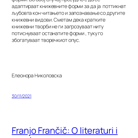
адаптираат книжевните форми за да ја поттикнат
љубовта кон читањето и запознавање со другите
книжевни видови. Сметам дека кратките
книжевни творби не ги загрозуваат ниту
потиснуваат останатите форми , туку го
збогатуваат творечкиот опус.
Елеонора Николовска
30/11/2021
Franjo Frančič: O literaturi i