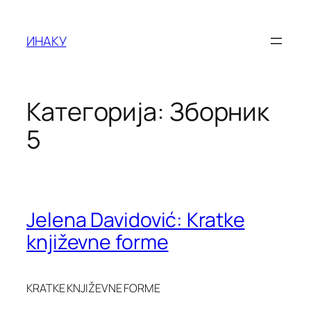
Оди
на
ИНАКУ
содржината
Категорија:
Зборник
5
Jelena Davidović: Kratke
književne forme
KRATKE KNJIŽEVNE FORME