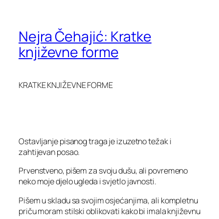
Nejra Čehajić: Kratke
književne forme
KRATKE KNJIŽEVNE FORME
Ostavljanje pisanog traga je izuzetno težak i
zahtijevan posao.
Prvenstveno, pišem za svoju dušu, ali povremeno
neko moje djelo ugleda i svjetlo javnosti.
Pišem u skladu sa svojim osjećanjima, ali kompletnu
priču moram stilski oblikovati kako bi imala književnu