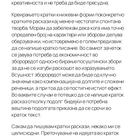
креативноста и не треба да биде пресудна.
Креирањето кратки книжевни форми поконкретно
кратките раскази кај мене е честопати спонтана
творба. Морам да забележам дека кога има точно
определен број на карактери или зборови делува
обврзувачки, но истовремено е голем предизвик
да се напише кратко писание. Во самиот зачеток
се јавува потреба од економичност во
збороредот односно бирање посуштински збори
за да не се изгуби раскошот во изразувањето.
Всушност збороредот може да биде од клучно
значење како компензација на долгите и сложени
реченици, а при тоа да се постигне истиот ефект.
Во ваквите случаи е потешко да се напише краток
расказ отколку подолг бидејќи е потребна
вештина подолгата приказна да се срочи во
краток текст.
Сакам да пишувам кратки раскази, некако ми се
целисходни. Преточување на идејата во краток