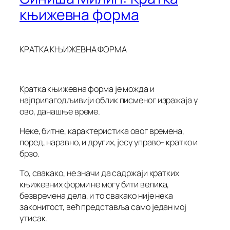
књижевна форма
КРАТКА КЊИЖЕВНА ФОРМА
Кратка књижевна форма је можда и
најприлагодљивији облик писменог изражаја у
ово, данашње време.
Неке, битне, карактеристика овог времена,
поред, наравно, и других, јесу управо- кратко и
брзо.
То, свакако, не значи да садржаји кратких
књижевних форми не могу бити велика,
безвремена дела, и то свакако није нека
законитост, већ представља само један мој
утисак.