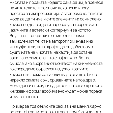
мислата и пораката којашто сака да им ја пренесе
на читателите, што значи дека нема многу
простор за импровизација. Истовремено, текстот
мора да да ги има и сите елементи на осмислено
книжевно дело и да ги задоволува теоретските,
јазичните и естетски критериуми за истото.
Всушност, во кратките книжевни форми
замислениот текст на авторот поминува низ
многу филтри, за на крајот, да се добие само
суштината на мислата, на хартија да остане
запишано само она што е највавжно. Во таа
смисла, ако зборовниот контекст на книжевноста
го споредиме со раскошно дрво, кратките
книжевни форми се најблиску до она што би се
нарекло самата срж’, срцевината на тоа дрво.
Нема долги описи, ниту детали, па сепак кратките
книжевни форми вообичаено нудат моќна порака
и силна поента.
Пример за тоа се кусите раскази на Данил Хармс
во кои тој гради остар контраст помеѓу сивилото