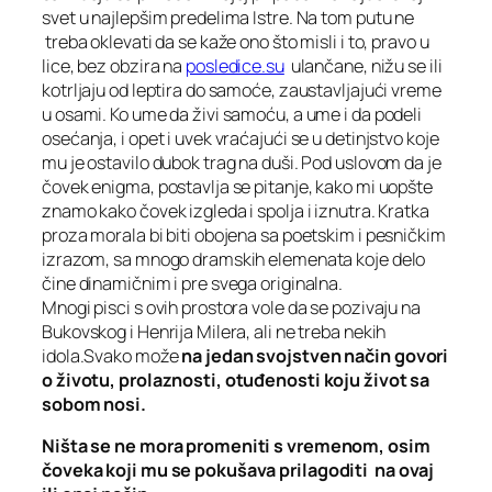
svet u najlepšim predelima Istre. Na tom putu ne
treba oklevati da se kaže ono što misli i to, pravo u
lice, bez obzira na
posledice.su
ulančane, nižu se ili
kotrljaju od leptira do samoće, zaustavljajući vreme
u osami. Ko ume da živi samoću, a ume i da podeli
osećanja, i opet i uvek vraćajući se u detinjstvo koje
mu je ostavilo dubok trag na duši. Pod uslovom da je
čovek enigma, postavlja se pitanje, kako mi uopšte
znamo kako čovek izgleda i spolja i iznutra. Kratka
proza morala bi biti obojena sa poetskim i pesničkim
izrazom, sa mnogo dramskih elemenata koje delo
čine dinamičnim i pre svega originalna.
Mnogi pisci s ovih prostora vole da se pozivaju na
Bukovskog i Henrija Milera, ali ne treba nekih
idola.Svako može
na jedan svojstven način govori
o životu, prolaznosti, otuđenosti koju život sa
sobom nosi.
Ništa se ne mora promeniti s vremenom, osim
čoveka koji mu se pokušava prilagoditi na ovaj