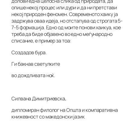
долови една целосна слика од природата, да
опише некој процес или дури и да ни претстави
некој природен феномен. Современото хаику ја
задржува оваа идеја, но отстапува од строгата 5-
7-5 формација. Едно од моите понови хаикуа, кое
треба да биде објавено во едно меѓународно
списание, е пример за тоа:
Создадов бура.
Ги бакнав светулките
во дождливата ноќ.
Силвана Димитриевска,
дипломиран филолог на Општа и компаративна
книжевност со македонски јазик