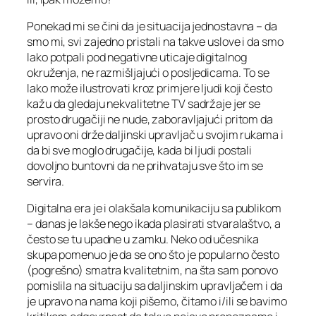
Ponekad mi se čini da je situacija jednostavna – da
smo mi, svi zajedno pristali na takve uslove i da smo
lako potpali pod negativne uticaje digitalnog
okruženja, ne razmišljajući o posljedicama. To se
lako može ilustrovati kroz primjere ljudi koji često
kažu da gledaju nekvalitetne TV sadržaje jer se
prosto drugačiji ne nude, zaboravljajući pritom da
upravo oni drže daljinski upravljač u svojim rukama i
da bi sve moglo drugačije, kada bi ljudi postali
dovoljno buntovni da ne prihvataju sve što im se
servira.
Digitalna era je i olakšala komunikaciju sa publikom
– danas je lakše nego ikada plasirati stvaralaštvo, a
često se tu upadne u zamku. Neko od učesnika
skupa pomenuo je da se ono što je popularno često
(pogrešno) smatra kvalitetnim, na šta sam ponovo
pomislila na situaciju sa daljinskim upravljačem i da
je upravo na nama koji pišemo, čitamo i/ili se bavimo