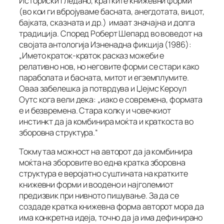
Историски гледано, кратките книжевни форми
(во кои ги вбројуваме басната, анегдотата, вицот,
бајката, сказната и др.) имаат значајна и долга
традиција. Според Роберт Шепард во воведот на
својата антологија
Изненадна фикција (1986):
„Името краток-краток расказ можеби е
релативно нов, но неговите форми се стари како
параболата и басната, митот и егземплумите.
Оваа забелешка ја потврдува и Џејмс Кероул
Оутс кога вели дека: „иако е современа, формата
е и безвремена. Стара колку и човечкиот
инстинкт да ја комбинира моќта и краткоста во
зборовна структура.“
Токму таа можност на авторот да ја комбинира
моќта на зборовите во една кратка зборовна
структура е веројатно суштината на кратките
книжевни форми и воодено и најголемиот
предизвик при нивното пишување. За да се
создаде кратка книжевна форма авторот мора да
има конкретна идеја, точно да ја има дефинирано