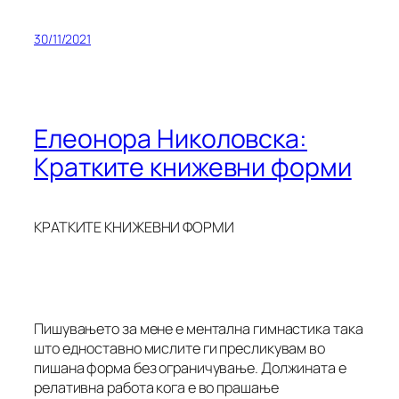
30/11/2021
Елеонора Николовска:
Кратките книжевни форми
КРАТКИТЕ КНИЖЕВНИ ФОРМИ
Пишувањето за мене е ментална гимнастика така
што едноставно мислите ги пресликувам во
пишана форма без ограничување. Должината е
релативна работа кога е во прашање