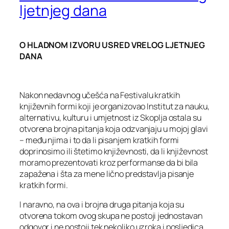
ljetnjeg dana
O HLADNOM IZVORU USRED VRELOG LJETNJEG
DANA
Nakon nedavnog učešća na Festivalu kratkih
književnih formi koji je organizovao Institut za nauku,
alternativu, kulturu i umjetnost iz Skoplja ostala su
otvorena brojna pitanja koja odzvanjaju u mojoj glavi
– među njima i to da li pisanjem kratkih formi
doprinosimo ili štetimo književnosti, da li književnost
moramo prezentovati kroz performanse da bi bila
zapažena i šta za mene lično predstavlja pisanje
kratkih formi.
I naravno, na ova i brojna druga pitanja koja su
otvorena tokom ovog skupa ne postoji jednostavan
odgovor i ne postoji tek nekoliko uzroka i posljedica,