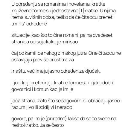
U poređenju sa romanima i novelama, kratke
književne forme su jednostavno[1]kratke. U njima
nema suvišnih opisa, teško da će čitaocu preneti
„miris“ određene
situacije, kao što to čine romani, pa na dvadeset
stranica opisuju kako je mirisao
čaj od kamilice nekog zimskog jutra. One čitaocu ne
ostavljaju previše prostora za
maštu, već imaju jasno određen zaključak.
Ljudi koji preferiraju kratke forme su ili jako dobri
govornici i komunikacija im je
jača strana, zato što se sagovorniku obraćaju jasno i
razumljivo ili stidljivi i nerado
govore, pa im je (prirodno) lakše da se to svede na
nešto kratko. Ja se često