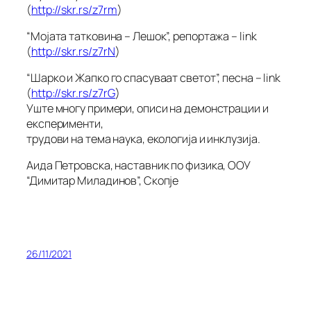
(
http://skr.rs/z7rm
)
“Мојата татковина – Лешок”, репортажа – link
(
http://skr.rs/z7rN
)
“Шарко и Жапко го спасуваат светот”, песна – link
(
http://skr.rs/z7rG
)
Уште многу примери, описи на демонстрации и
експерименти,
трудови на тема наука, екологија и инклузија.
Аида Петровска, наставник по физика, ООУ
“Димитар Миладинов”, Скопјe
26/11/2021