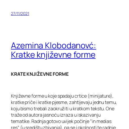
27/11/2021
Azemina Klobodanovć:
Kratke književne forme
KRATE KNJIŽEVNE FORME
Književne forme u koje spadaju crtice (minijature),
kratke priče i kratke pjesme, zahtijevaju jednu temu,
koju bismo trebali zaokružiti u kratkom tekstu. One
traže od autora jasnoću izraza u iskazivanju
tematike. Radnja gotovo uvijek počinje ”in medias
res” (u središtu zbivanja), pa se i okolnosti te radnje