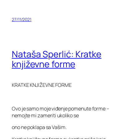
27/11/2021
Nataša Sperlić: Kratke
književne forme
KRATKE KNJIŽEVNE FORME
Ovo je samo moje viđenje pomenute forme –
nemojte mi zameriti ukoliko se
ono ne poklapa sa Vašim.