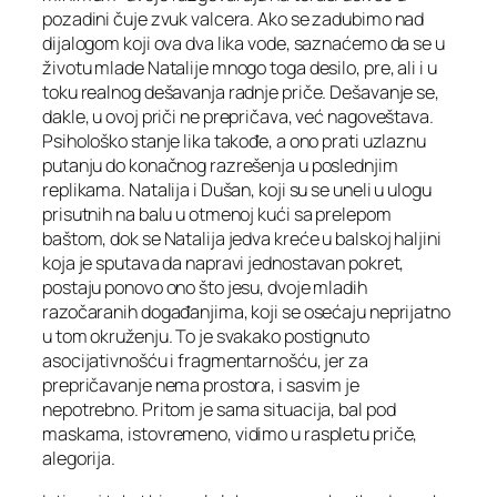
pozadini čuje zvuk valcera. Ako se zadubimo nad
dijalogom koji ova dva lika vode, saznaćemo da se u
životu mlade Natalije mnogo toga desilo, pre, ali i u
toku realnog dešavanja radnje priče. Dešavanje se,
dakle, u ovoj priči ne prepričava, već nagoveštava.
Psihološko stanje lika takođe, a ono prati uzlaznu
putanju do konačnog razrešenja u poslednjim
replikama. Natalija i Dušan, koji su se uneli u ulogu
prisutnih na balu u otmenoj kući sa prelepom
baštom, dok se Natalija jedva kreće u balskoj haljini
koja je sputava da napravi jednostavan pokret,
postaju ponovo ono što jesu, dvoje mladih
razočaranih događanjima, koji se osećaju neprijatno
u tom okruženju. To je svakako postignuto
asocijativnošću i fragmentarnošću, jer za
prepričavanje nema prostora, i sasvim je
nepotrebno. Pritom je sama situacija, bal pod
maskama, istovremeno, vidimo u raspletu priče,
alegorija.