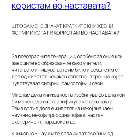
користам во наставата?
ШТО ЗА МЕНЕ ЗНАЧАТ КРАТКИТЕ КНИЖЕВНИ
ФОРМИ И КОГА ГИ КОРИСТАМ ВО НАСТАВАТА?
За повозрасните генерации, особено за оние кои
завршиле во образование како учители,
читањето и пишувањето им било и сеуште им е
дел од животот, некаков сопствен терен на кој се
чувствуваат сигурни, самостојни и свои.
Мислам дека книжевноста изобилува со дела кои
би можеле да ги оквалификуваме како наука.
Тема во тие дела е животот на некој значаен
научник, некоја природна појава, настан,
експеримент, парадокс и др.
Книжевно – научните дела имаат особини од