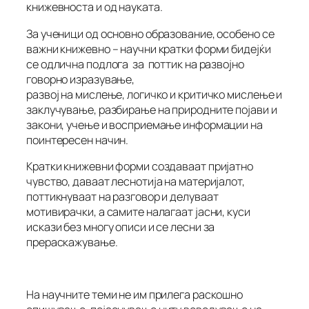
книжевноста и од науката.
За ученици од основно образование, особено се
важни книжевно – научни кратки форми бидејќи
се одлична подлога за поттик на развојно
говорно изразување,
развој на мислење, логичко и критичко мислење и
заклучување, разбирање на природните појави и
закони, учење и восприемање информации на
поинтересен начин.
Кратки книжевни форми создаваат пријатно
чувство, даваат леснотија на материјалот,
поттикнуваат на разговор и делуваат
мотивирачки, а самите налагаат јасни, куси
искази без многу описи и се лесни за
прераскажување.
На научните теми не им прилега раскошно