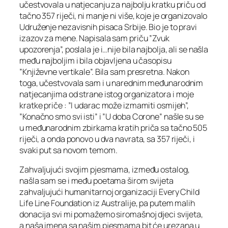
učestvovala u natjecanju za najbolju kratku priču od
tačno 357 riječi, ni manje ni više, koje je organizovalo
Udruženje nezavisnih pisaca Srbije. Bio je to pravi
izazov za mene. Napisala sam priču ”Zvuk
upozorenja”, poslala je i…nije bila najbolja, ali se našla
među najboljim i bila objavljena u časopisu
”Književne vertikale”. Bila sam presretna. Nakon
toga, učestvovala sam i u narednim međunarodnim
natjecanjima od strane istog organizatora i moje
kratke priče : ”I udarac može izmamiti osmijeh”,
”Konačno smo svi isti” i ”U doba Corone” našle su se
u međunarodnim zbirkama kratih priča sa tačno 505
riječi, a onda ponovo u dva navrata, sa 357 riječi, i
svaki put sa novom temom.
Zahvaljujući svojim pjesmama, između ostalog,
našla sam se i među poetama širom svijeta
zahvaljujući humanitarnoj organizaciji Every Child
Life Line Foundation iz Australije, pa putem malih
donacija svi mi pomažemo siromašnoj djeci svijeta,
a naša imena sa našim pjesmama bit će urezana u