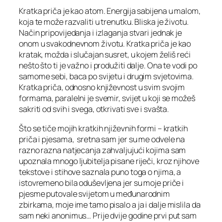
Kratka priča je kao atom. Energija sabijena u malom,
koja te može razvaliti u trenutku. Bliska je životu.
Način pripovijedanja i izlaganja stvari jednak je
onom u svakodnevnom životu. Kratka priča je kao
kratak, možda i slučajan susret, u kojem želiš reći
nešto što ti je važno i produžiti dalje. Ona te vodi po
samome sebi, baca po svijetu i drugim svjetovima.
Kratka priča, odnosno književnost u svim svojim
formama, paralelni je svemir, svijet u koji se možeš
sakriti od svih i svega, otkrivati sve i svašta.
Što se tiče mojih kratkih njiževnih formi – kratkih
priča i pjesama, sretna sam jer su me odvele na
razno razna natjecanja zahvaljujući kojima sam
upoznala mnogo ljubitelja pisane riječi, kroz njihove
tekstove i stihove saznala puno toga o njima, a
istovremeno bila oduševljena jer su moje priče i
pjesme putovale svijetom u međunarodnim
zbirkama, moje ime tamo pisalo a ja i dalje mislila da
sam neki anonimus… Prije dvije godine prvi put sam