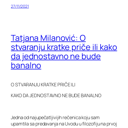
27/11/2021
Tatjana Milanović: O
stvaranju kratke priče ili kako
da jednostavno ne bude
banalno
O STVARANJU KRATKE PRIČE ILI
KAKO DA JEDNOSTAVNO NE BUDE BANALNO
Jedna od najupečatljivijih rečenica koju sam
upamtila sa predavanja na Uvodu u filozofiju na prvoj