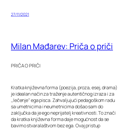
27/11/2021
Milan Mađarev: Priča o priči
PRIČA O PRIČI
Kratka književna forma (poezija, proza, esej, drama)
je idealan način za traženje autentičnog izraza i za
,,lečenje’’ ega pisca. Zahvaljujući pedagoškom radu
sa umetnicima i neumetnicima došao sam do
zaključka da je ego neprijatelj kreativnosti. To znači
da kratka književna forma daje mogućnost da se
bavimo stvaralaštvom bez ega. Ovaj pristup