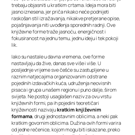
trebaju objasniti u kratkim crtama. Ideja mora biti
jasno iznesena, jer priča nikako neće podnijeti
raskošan stil izražavanja, nikakve pretjerane opise,
pojašnjavanja niti uvođenja sporednih radnji. Ove
književne forme traže jasnoću, energičnost i
fokusiranost na jednu temu, jednu ideju i tek pokoji
lik.
Iako su nastale u davna vremena, ove forme
nastavljaju da žive, danas sve više i više. U
posljednje vrijeme sve češće su zastupljene u
raznim natjecajima organizovanim od strane
pojedinih izdavačkih kuća, udruženja neovisnih
pisaca i grupa u našem regionu i puno dalje, širom
svijeta. Ne postoji usaglašen naziv za ovu vrstu
književnih formi, pa ih pojedini teoretičari
književnosti nazivaju
kratkim književnim
formama
, drugi jednostavnim oblicima, a neki pak
kratkim govornim oblicima. Dužina ovih formi varira
od jedne rečenice, kojom mogu biti iskazane, preko