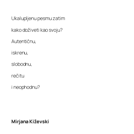
Ukalupljenu pesmu zatim
kako doživeti kao svoju?
Autentičnu,
iskrenu,
slobodnu,
rečitu
i neophodnu?
Mirjana Kiževski