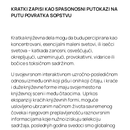
KRATKI ZAPISI KAO SPASONOSNI PUTOKAZI NA
PUTU POVRATKA SOPSTVU
Kratka književna dela mogu da budu percipirana kao
koncentrovani, esencijalni maleni svetovi, ili isečci
svetova – katkada zanosni, osvešćujući,
okrepljujući, uznemirujući, provokativni, vidarice ili
bočice s toksičnom sadržinom.
U svojevrsnom interaktivnom uzročno-posledičnom
odnosu između onih koji pišu i onih koji čitaju, i kraće
i duže književne forme imaju svoje mesto na
književnoj sceni i među čitaocima. Uprkos
ekspanziji kraćih književnih formi, moguće
uslovljeno ubrzanim načinom života savremenog
čoveka i njegovom preplavljenošću raznovrsnim
informacijama koje nužno iziskuju selekciju
sadržaja, poslednjih godina svedoci smo globalnog