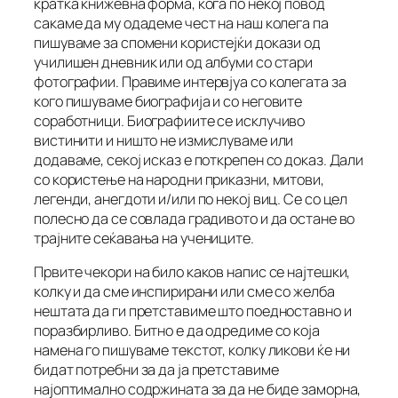
кратка книжевна форма, кога по некој повод
сакаме да му одадеме чест на наш колега па
пишуваме за спомени користејќи докази од
училишен дневник или од албуми со стари
фотографии. Правиме интервјуа со колегата за
кого пишуваме биографија и со неговите
соработници. Биографиите се исклучиво
вистинити и ништо не измислуваме или
додаваме, секој исказ е поткрепен со доказ. Дали
со користење на народни приказни, митови,
легенди, анегдоти и/или по некој виц. Се со цел
полесно да се совлада градивото и да остане во
трајните сеќавања на учениците.
Првите чекори на било каков напис се најтешки,
колку и да сме инспирирани или сме со желба
нештата да ги претставиме што поедноставно и
поразбирливо. Битно е да одредиме со која
намена го пишуваме текстот, колку ликови ќе ни
бидат потребни за да ја претставиме
најоптимално содржината за да не биде заморна,