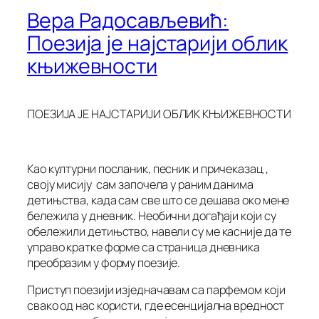
Вера Радосављевић:
Поезија је најстарији облик
књижевности
ПОЕЗИЈА ЈЕ НАЈСТАРИЈИ ОБЛИК КЊИЖЕВНОСТИ
Као културни посланик, песник и причеказац ,
своју мисију сам започела у раним данима
детињства, када сам све што се дешава око мене
бележила у дневник. Необични догађаји који су
обележили детињство, навели су ме касније да те
управо кратке форме са страница дневника
преобразим у форму поезије.
Приступ поезији изједначавам са парфемом који
свако од нас користи, где есенцијална вредност