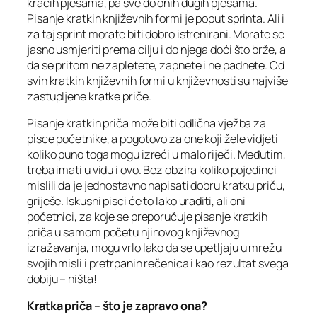
kraćih pjesama, pa sve do onih dugih pjesama.
Pisanje kratkih književnih formi je poput sprinta. Ali i
za taj sprint morate biti dobro istrenirani. Morate se
jasno usmjeriti prema cilju i do njega doći što brže, a
da se pritom ne zapletete, zapnete i ne padnete. Od
svih kratkih književnih formi u književnosti su najviše
zastupljene kratke priče.
Pisanje kratkih priča može biti odlična vježba za
pisce početnike, a pogotovo za one koji žele vidjeti
koliko puno toga mogu izreći u malo riječi. Međutim,
treba imati u vidu i ovo. Bez obzira koliko pojedinci
mislili da je jednostavno napisati dobru kratku priču,
griješe. Iskusni pisci će to lako uraditi, ali oni
početnici, za koje se preporučuje pisanje kratkih
priča u samom početu njihovog književnog
izražavanja, mogu vrlo lako da se upetljaju u mrežu
svojih misli i pretrpanih rečenica i kao rezultat svega
dobiju – ništa!
Kratka priča – što je zapravo ona?