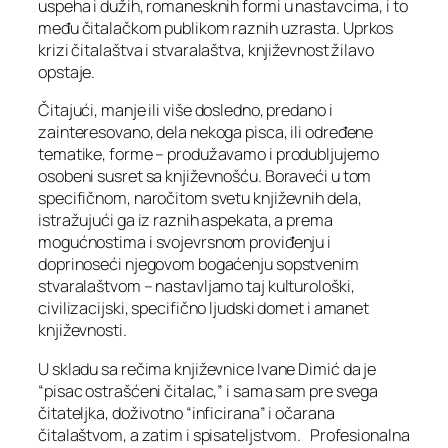
uspeha i dužih, romanesknih formi u nastavcima, i to
među čitalačkom publikom raznih uzrasta. Uprkos
krizi čitalaštva i stvaralaštva, književnost žilavo
opstaje.
Čitajući, manje ili više dosledno, predano i
zainteresovano, dela nekoga pisca, ili određene
tematike, forme – produžavamo i produbljujemo
osobeni susret sa književnošću. Boraveći u tom
specifičnom, naročitom svetu književnih dela,
istražujući ga iz raznih aspekata, a prema
mogućnostima i svojevrsnom proviđenju i
doprinoseći njegovom bogaćenju sopstvenim
stvaralaštvom – nastavljamo taj kulturološki,
civilizacijski, specifično ljudski domet i amanet
književnosti.
U skladu sa rečima književnice Ivane Dimić da je
“pisac ostrašćeni čitalac,” i sama sam pre svega
čitateljka, doživotno “inficirana” i očarana
čitalaštvom, a zatim i spisateljstvom. Profesionalna