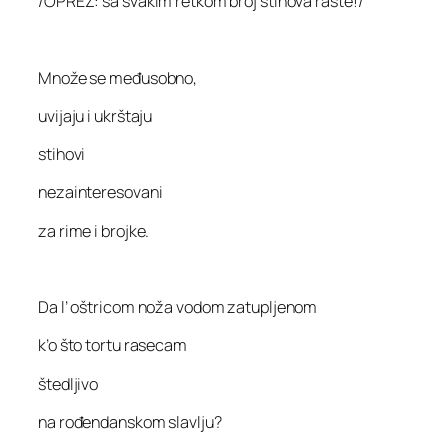
/OPREZ: sa svakim retkom broj stihova raste!/
Množe se međusobno,
uvijaju i ukrštaju
stihovi
nezainteresovani
za rime i brojke.
Da l’ oštricom noža vodom zatupljenom
k’o što tortu rasecam
štedljivo
na rođendanskom slavlju?