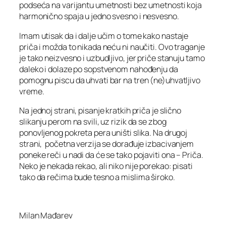
podseća na varijantu umetnosti bez umetnosti koja
harmonično spaja u jedno svesno i nesvesno.
Imam utisak da i dalje učim o tome kako nastaje
priča i možda to nikada neću ni naučiti. Ovo traganje
je tako neizvesno i uzbudljivo, jer priče stanuju tamo
daleko i dolaze po sopstvenom nahođenju da
pomognu piscu da uhvati bar na tren (ne)uhvatljivo
vreme.
Na jednoj strani, pisanje kratkih priča je slično
slikanju perom na svili, uz rizik da se zbog
ponovljenog pokreta pera uništi slika. Na drugoj
strani, početna verzija se dorađuje izbacivanjem
poneke reči u nadi da će se tako pojaviti ona – Priča.
Neko je nekada rekao, ali niko nije porekao: pisati
tako da rečima bude tesno a mislima široko.
Milan Mađarev