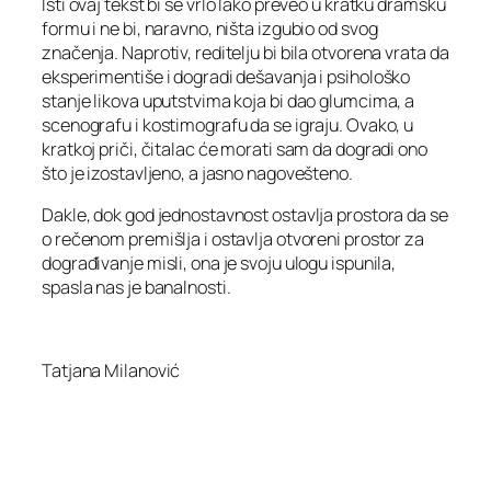
Isti ovaj tekst bi se vrlo lako preveo u kratku dramsku
formu i ne bi, naravno, ništa izgubio od svog
značenja. Naprotiv, reditelju bi bila otvorena vrata da
eksperimentiše i dogradi dešavanja i psihološko
stanje likova uputstvima koja bi dao glumcima, a
scenografu i kostimografu da se igraju. Ovako, u
kratkoj priči, čitalac će morati sam da dogradi ono
što je izostavljeno, a jasno nagovešteno.
Dakle, dok god jednostavnost ostavlja prostora da se
o rečenom premišlja i ostavlja otvoreni prostor za
dograđivanje misli, ona je svoju ulogu ispunila,
spasla nas je banalnosti.
Tatjana Milanović