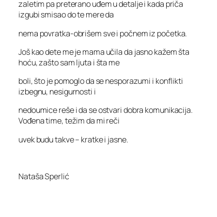
zaletim pa preterano uđem u detalje i kada priča
izgubi smisao do te mere da
nema povratka-obrišem sve i počnem iz početka.
Još kao dete me je mama učila da jasno kažem šta
hoću, zašto sam ljuta i šta me
boli, što je pomoglo da se nesporazumi i konflikti
izbegnu, nesigurnosti i
nedoumice reše i da se ostvari dobra komunikacija.
Vođena time, težim da mi reči
uvek budu takve – kratke i jasne.
Nataša Sperlić