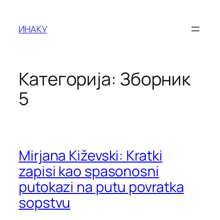
Оди
на
ИНАКУ
содржината
Категорија:
Зборник
5
Mirjana Kiževski: Kratki
zapisi kao spasonosni
putokazi na putu povratka
sopstvu