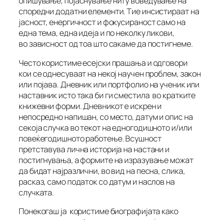
опишување, појаснување ниту воведување на
споредни додатни елементи. Тие инсистираат на
јасност, енергичност и фокусираност само на
една тема, една идеја и по неколку ликови,
во зависност од тоа што сакаме да постигнеме.
Често користиме есејски прашања и одговори
кои се однесуваат на некој научен проблем, закон
или појава. Дневник или портфолио на ученик или
наставник исто така би ги сместила во кратките
книжевни форми. Дневникот е искрен и
непосредно напишан, со место, датум и опис на
секоја случка во текот на едногодишното и/или
повеќегодишното работење. Всушност
претставува лична историја на настани и
постигнувања, а формите на изразување можат
да бидат најразлични, во вид на песна, слика,
расказ, само податок со датум и наслов на
случката.
Понекогаш ја користиме биографијата како