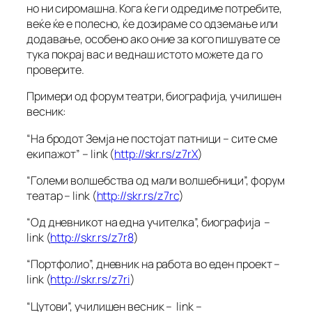
но ни сиромашна. Кога ќе ги одредиме потребите,
веќе ќе е полесно, ќе дозираме со одземање или
додавање, особено ако оние за кого пишувате се
тука покрај вас и веднаш истото можете да го
проверите.
Примери од форум театри, биографија, училишен
весник:
“На бродот Земја не постојат патници – сите сме
екипажот” – link (
http://skr.rs/z7rX
)
“Големи волшебства од мали волшебници”, форум
театар – link (
http://skr.rs/z7rc
)
“Од дневникот на една учителка”, биографија –
link (
http://skr.rs/z7r8
)
“Портфолио”, дневник на работа во еден проект –
link (
http://skr.rs/z7ri
)
“Цутови”, училишен весник – link –