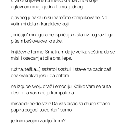
Kratke književne forme su kratke priče koje
uglavnom imaju jednu temu, jednog
glavnog junaka i nisu naročito komplikovane. Ne
volim ni dela ni karaktere koji
„pričaju“ mnogo, a ne ispričaju ništa i iz tog razloga
pišem baš ovakve, kratke,
književne forme. Smatram da je velika veština da se
misli i osećanja (bila ona, lepa,
ružna, teška…) sažeto iskažu ili stave na papir baš
onakva kakva jesu; da pritom
ne izgube svoju draž i emociju. Koliko Vam se puta
desilo da Vas nečija kompaktna
misao dirne do srži? Da Vas pisac sa druge strane
papira pogodi „u centar“ samo
jednim svojim zaključkom?