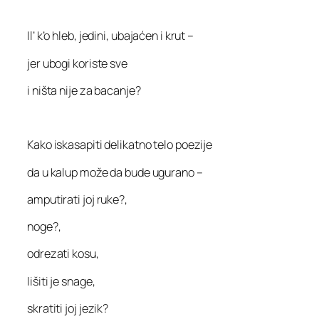
Il’ k’o hleb, jedini, ubajaćen i krut –
jer ubogi koriste sve
i ništa nije za bacanje?
Kako iskasapiti delikatno telo poezije
da u kalup može da bude ugurano –
amputirati joj ruke?,
noge?,
odrezati kosu,
lišiti je snage,
skratiti joj jezik?