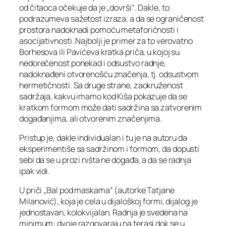
od čitaoca očekuje da je „dovrši“. Dakle, to
podrazumeva sažetost izraza, a da se ograničenost
prostora nadoknadi pomoću metaforičnosti i
asocijativnosti. Najbolji je primer za to verovatno
Borhesova ili Pavićeva kratka priča, u kojoj su
nedorečenost ponekad i odsustvo radnje,
nadoknađeni otvorenošću značenja, tj. odsustvom
hermetičnosti. Sa druge strane, zaokruženost
sadržaja, kakvu imamo kod Kiša pokazuje da se
kratkom formom može dati sadržina sa zatvorenim
događanjima, ali otvorenim značenjima.
Pristup je, dakle individualan i tu je na autoru da
eksperimentiše sa sadržinom i formom, da dopusti
sebi da se u prozi ništa ne događa, a da se radnja
ipak vidi.
U priči „Bal pod maskama” (autorke Tatjane
Milanović), koja je cela u dijaloškoj formi, dijalog je
jednostavan, kolokvijalan. Radnja je svedena na
minimum: dvoje razgovaraju na terasi dok se u