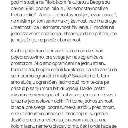
godini studija na Filološkom fakultetu u Beogradu,
davne 1988. godine, bila je „Do jednostavnosti se
treba uzdići“. Zaista, jednostavnost je „težak posao“,
ne mislim pritom samo na književnost, već i na druge
umetnosti, pa i jednostavnost življenja, ili možda na
jednostavnost oblačenja, ishrane, a da se pritom, i to
je najvažnije, ne pređe u banalnost.
Kratka priča kao žanr zahteva od nas da stvari
pojednostavimo, pre svega jer nas ograničava
prostorom. Ako smo ograničeni na jednu stranu
formata A4, brojem reči ili karaktera, da li to znači da
se moramo ograničiti i mišlju? Svakako ne. U tom
smo slučaju ograničeni jedino dužinom teksta pa
pristup pisanju mora biti drugačiji. Dakle, pošto
misao ne smemo sputati u stvaranju, moramo svesti
izraz na jednostavan oblik. Pri tome jednostavnost
izraza, pre svega, podrazumeva jezičku preciznost,
nikako odsustvo jasnoće ili značenja ili sugestije.
Jezički precizna rečenica je u ovom slučaju ona
kojom jasnu nameru pisca vidimo, čak i onda kada se