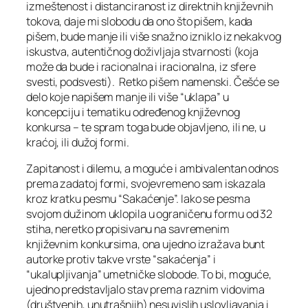
izmeštenost i distanciranost iz direktnih književnih
tokova, daje mi slobodu da ono što pišem, kada
pišem, bude manje ili više snažno izniklo iz nekakvog
iskustva, autentičnog doživljaja stvarnosti (koja
može da bude i racionalna i iracionalna, iz sfere
svesti, podsvesti). Retko pišem namenski. Češće se
delo koje napišem manje ili više “uklapa” u
koncepciju i tematiku određenog književnog
konkursa – te spram toga bude objavljeno, ili ne, u
kraćoj, ili dužoj formi.
Zapitanost i dilemu, a moguće i ambivalentan odnos
prema zadatoj formi, svojevremeno sam iskazala
kroz kratku pesmu “Sakaćenje”. Iako se pesma
svojom dužinom uklopila u ograničenu formu od 32
stiha, neretko propisivanu na savremenim
književnim konkursima, ona ujedno izražava bunt
autorke protiv takve vrste “sakaćenja” i
“ukalupljivanja” umetničke slobode. To bi, moguće,
ujedno predstavljalo stav prema raznim vidovima
(društvenih, unutrašnjih) nesuvislih uslovljavanja i