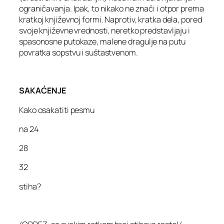
ograničavanja. Ipak, to nikako ne znači i otpor prema
kratkoj književnoj formi. Naprotiv, kratka dela, pored
svoje književne vrednosti, neretko predstavljaju i
spasonosne putokaze, malene dragulje na putu
povratka sopstvu i suštastvenom.
SAKAĆENJE
Kako osakatiti pesmu
na 24
28
32
stiha?