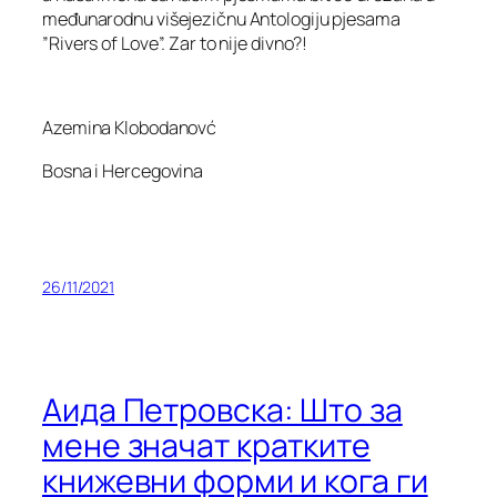
međunarodnu višejezičnu Antologiju pjesama
”Rivers of Love”. Zar to nije divno?!
Azemina Klobodanovć
Bosna i Hercegovina
26/11/2021
Аида Петровска: Што за
мене значат кратките
книжевни форми и кога ги