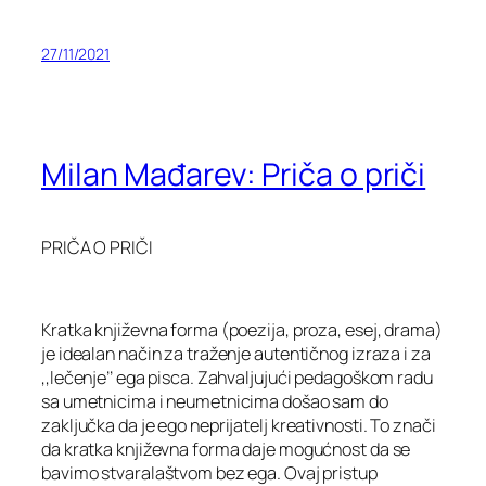
27/11/2021
Milan Mađarev: Priča o priči
PRIČA O PRIČI
Kratka književna forma (poezija, proza, esej, drama)
je idealan način za traženje autentičnog izraza i za
,,lečenje’’ ega pisca. Zahvaljujući pedagoškom radu
sa umetnicima i neumetnicima došao sam do
zaključka da je ego neprijatelj kreativnosti. To znači
da kratka književna forma daje mogućnost da se
bavimo stvaralaštvom bez ega. Ovaj pristup