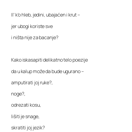
Il’ k’o hleb, jedini, ubajaćen i krut –
jer ubogi koriste sve
i ništa nije za bacanje?
Kako iskasapiti delikatno telo poezije
da u kalup može da bude ugurano –
amputirati joj ruke?,
noge?,
odrezati kosu,
lišiti je snage,
skratiti joj jezik?