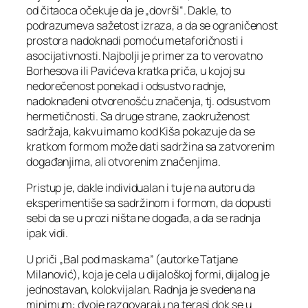
od čitaoca očekuje da je „dovrši“. Dakle, to
podrazumeva sažetost izraza, a da se ograničenost
prostora nadoknadi pomoću metaforičnosti i
asocijativnosti. Najbolji je primer za to verovatno
Borhesova ili Pavićeva kratka priča, u kojoj su
nedorečenost ponekad i odsustvo radnje,
nadoknađeni otvorenošću značenja, tj. odsustvom
hermetičnosti. Sa druge strane, zaokruženost
sadržaja, kakvu imamo kod Kiša pokazuje da se
kratkom formom može dati sadržina sa zatvorenim
događanjima, ali otvorenim značenjima.
Pristup je, dakle individualan i tu je na autoru da
eksperimentiše sa sadržinom i formom, da dopusti
sebi da se u prozi ništa ne događa, a da se radnja
ipak vidi.
U priči „Bal pod maskama” (autorke Tatjane
Milanović), koja je cela u dijaloškoj formi, dijalog je
jednostavan, kolokvijalan. Radnja je svedena na
minimum: dvoje razgovaraju na terasi dok se u