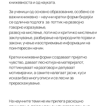
книжевноста и од науката.
За ученици од основно образование, особено се
важни книжевно – научни кратки форми бидејќи
се одлична подлога за поттик на развојно
говорно изразување,
развој на мислење, логичко и критичко мислење и
заклучување, разбирање на природните појави и
закони, учење и восприемање информации на
поинтересен начин.
Кратки книжевни форми создаваат пријатно
чувство, даваат леснотија на материјалот,
поттикнуваат на разговор и делуваат
мотивирачки, а самите налагаат јасни, куси
искази без многу описи и се лесни за
прераскажување.
На научните теми не им прилега раскошно