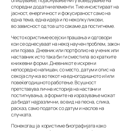
опишување, појаснување ниту воведување на
споредни додатни елементи. Тие инсистираат на
јасност, енергичност и фокусираност само на
една тема, една идеја и по неколку ликови,
во зависност од тоа што сакаме да постигнеме.
Често користиме есејски прашања и одговори
кои се однесуваат на некој научен проблем, закон
или појава. Дневник или портфолио на ученик или
наставник исто така би ги сместила во кратките
книжевни форми. Дневникот е искрен и
непосредно напишан, со место, датум и опис на
секоја случка во текот на едногодишното и/или
повеќегодишното работење. Всушност
претставува лична историја на настани и
постигнувања, а формите на изразување можат
да бидат најразлични, во вид на песна, слика,
расказ, само податок со датум и наслов на
случката.
Понекогаш ја користиме биографијата како