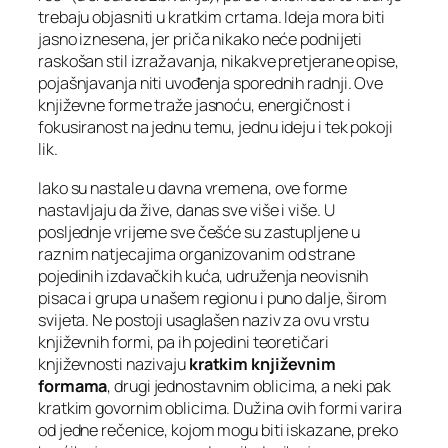
trebaju objasniti u kratkim crtama. Ideja mora biti
jasno iznesena, jer priča nikako neće podnijeti
raskošan stil izražavanja, nikakve pretjerane opise,
pojašnjavanja niti uvođenja sporednih radnji. Ove
književne forme traže jasnoću, energičnost i
fokusiranost na jednu temu, jednu ideju i tek pokoji
lik.
Iako su nastale u davna vremena, ove forme
nastavljaju da žive, danas sve više i više. U
posljednje vrijeme sve češće su zastupljene u
raznim natjecajima organizovanim od strane
pojedinih izdavačkih kuća, udruženja neovisnih
pisaca i grupa u našem regionu i puno dalje, širom
svijeta. Ne postoji usaglašen naziv za ovu vrstu
književnih formi, pa ih pojedini teoretičari
književnosti nazivaju
kratkim književnim
formama
, drugi jednostavnim oblicima, a neki pak
kratkim govornim oblicima. Dužina ovih formi varira
od jedne rečenice, kojom mogu biti iskazane, preko