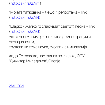
(
http://skr.rs/z7rm
)
“Мојата татковина – Лешок”, репортажа – link
(
http://skr.rs/z7rN
)
“Шарко и Жапко го спасуваат светот”, песна – link
(
http://skr.rs/z7rG
)
Уште многу примери, описи на демонстрации и
експерименти,
трудови на тема наука, екологија и инклузија.
Аида Петровска, наставник по физика, ООУ
“Димитар Миладинов”, Скопјe
26/11/2021