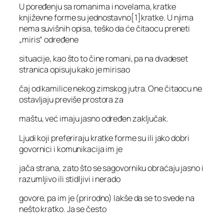
U poređenju sa romanima i novelama, kratke
književne forme su jednostavno[1]kratke. U njima
nema suvišnih opisa, teško da će čitaocu preneti
„miris“ određene
situacije, kao što to čine romani, pa na dvadeset
stranica opisuju kako je mirisao
čaj od kamilice nekog zimskog jutra. One čitaocu ne
ostavljaju previše prostora za
maštu, već imaju jasno određen zaključak.
Ljudi koji preferiraju kratke forme su ili jako dobri
govornici i komunikacija im je
jača strana, zato što se sagovorniku obraćaju jasno i
razumljivo ili stidljivi i nerado
govore, pa im je (prirodno) lakše da se to svede na
nešto kratko. Ja se često