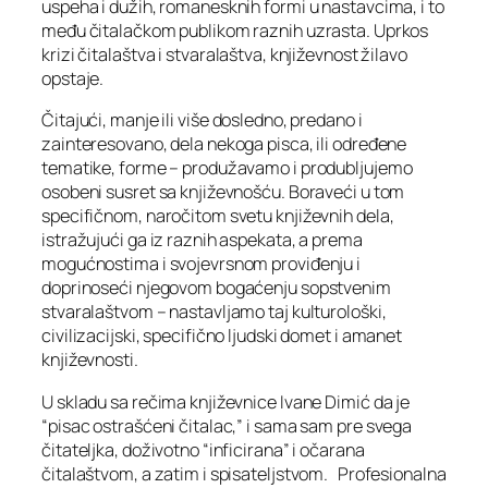
uspeha i dužih, romanesknih formi u nastavcima, i to
među čitalačkom publikom raznih uzrasta. Uprkos
krizi čitalaštva i stvaralaštva, književnost žilavo
opstaje.
Čitajući, manje ili više dosledno, predano i
zainteresovano, dela nekoga pisca, ili određene
tematike, forme – produžavamo i produbljujemo
osobeni susret sa književnošću. Boraveći u tom
specifičnom, naročitom svetu književnih dela,
istražujući ga iz raznih aspekata, a prema
mogućnostima i svojevrsnom proviđenju i
doprinoseći njegovom bogaćenju sopstvenim
stvaralaštvom – nastavljamo taj kulturološki,
civilizacijski, specifično ljudski domet i amanet
književnosti.
U skladu sa rečima književnice Ivane Dimić da je
“pisac ostrašćeni čitalac,” i sama sam pre svega
čitateljka, doživotno “inficirana” i očarana
čitalaštvom, a zatim i spisateljstvom. Profesionalna