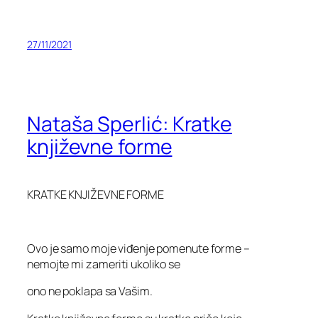
27/11/2021
Nataša Sperlić: Kratke
književne forme
KRATKE KNJIŽEVNE FORME
Ovo je samo moje viđenje pomenute forme –
nemojte mi zameriti ukoliko se
ono ne poklapa sa Vašim.