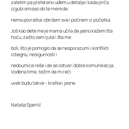
zaletim pa preterano uđem u detalje i kada priča
izgubi smisao do te mere da
nema povratka-obrišem sve i počnem iz početka.
Još kao dete me je mama učila da jasno kažem šta
hoću, zašto sam ljuta i šta me
boli, što je pomoglo da se nesporazumi i konflikti
izbegnu, nesigurnosti i
nedoumice reše i da se ostvari dobra komunikacija.
Vođena time, težim da mi reči
uvek budu takve – kratke i jasne.
Nataša Sperlić