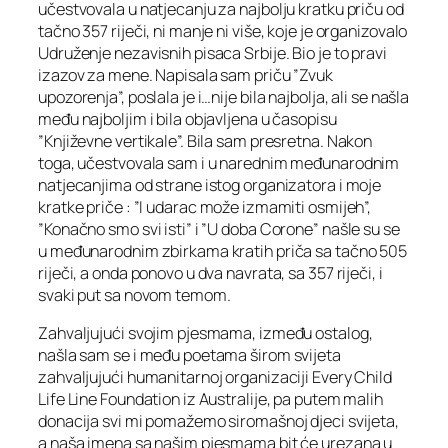
učestvovala u natjecanju za najbolju kratku priču od
tačno 357 riječi, ni manje ni više, koje je organizovalo
Udruženje nezavisnih pisaca Srbije. Bio je to pravi
izazov za mene. Napisala sam priču ”Zvuk
upozorenja”, poslala je i…nije bila najbolja, ali se našla
među najboljim i bila objavljena u časopisu
”Književne vertikale”. Bila sam presretna. Nakon
toga, učestvovala sam i u narednim međunarodnim
natjecanjima od strane istog organizatora i moje
kratke priče : ”I udarac može izmamiti osmijeh”,
”Konačno smo svi isti” i ”U doba Corone” našle su se
u međunarodnim zbirkama kratih priča sa tačno 505
riječi, a onda ponovo u dva navrata, sa 357 riječi, i
svaki put sa novom temom.
Zahvaljujući svojim pjesmama, između ostalog,
našla sam se i među poetama širom svijeta
zahvaljujući humanitarnoj organizaciji Every Child
Life Line Foundation iz Australije, pa putem malih
donacija svi mi pomažemo siromašnoj djeci svijeta,
a naša imena sa našim pjesmama bit će urezana u