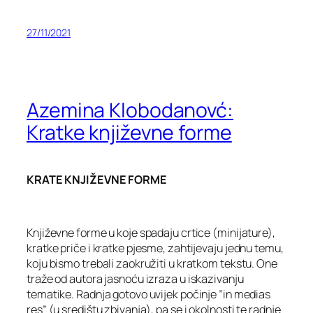
27/11/2021
Azemina Klobodanovć:
Kratke književne forme
KRATE KNJIŽEVNE FORME
Književne forme u koje spadaju crtice (minijature),
kratke priče i kratke pjesme, zahtijevaju jednu temu,
koju bismo trebali zaokružiti u kratkom tekstu. One
traže od autora jasnoću izraza u iskazivanju
tematike. Radnja gotovo uvijek počinje ”in medias
res” (u središtu zbivanja), pa se i okolnosti te radnje