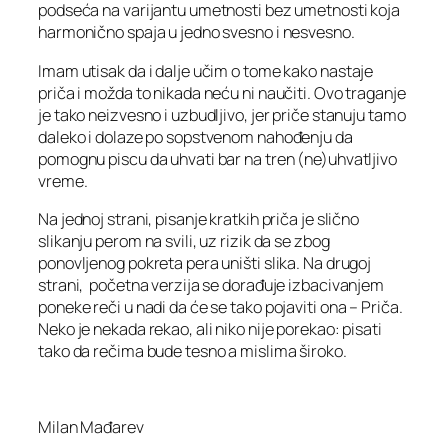
podseća na varijantu umetnosti bez umetnosti koja
harmonično spaja u jedno svesno i nesvesno.
Imam utisak da i dalje učim o tome kako nastaje
priča i možda to nikada neću ni naučiti. Ovo traganje
je tako neizvesno i uzbudljivo, jer priče stanuju tamo
daleko i dolaze po sopstvenom nahođenju da
pomognu piscu da uhvati bar na tren (ne)uhvatljivo
vreme.
Na jednoj strani, pisanje kratkih priča je slično
slikanju perom na svili, uz rizik da se zbog
ponovljenog pokreta pera uništi slika. Na drugoj
strani, početna verzija se dorađuje izbacivanjem
poneke reči u nadi da će se tako pojaviti ona – Priča.
Neko je nekada rekao, ali niko nije porekao: pisati
tako da rečima bude tesno a mislima široko.
Milan Mađarev