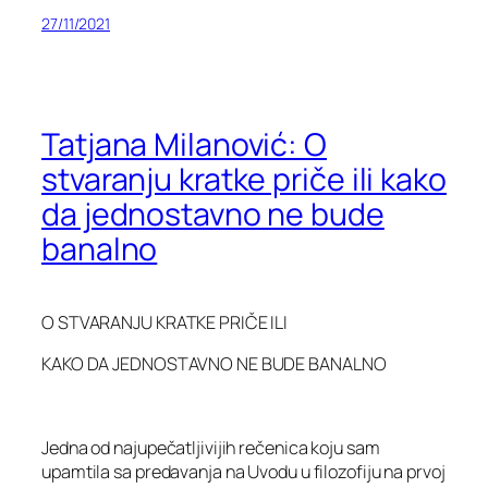
27/11/2021
Tatjana Milanović: O
stvaranju kratke priče ili kako
da jednostavno ne bude
banalno
O STVARANJU KRATKE PRIČE ILI
KAKO DA JEDNOSTAVNO NE BUDE BANALNO
Jedna od najupečatljivijih rečenica koju sam
upamtila sa predavanja na Uvodu u filozofiju na prvoj