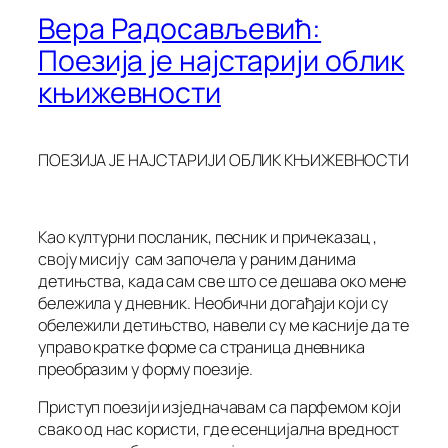
Вера Радосављевић:
Поезија је најстарији облик
књижевности
ПОЕЗИЈА ЈЕ НАЈСТАРИЈИ ОБЛИК КЊИЖЕВНОСТИ
Као културни посланик, песник и причеказац ,
своју мисију сам започела у раним данима
детињства, када сам све што се дешава око мене
бележила у дневник. Необични догађаји који су
обележили детињство, навели су ме касније да те
управо кратке форме са страница дневника
преобразим у форму поезије.
Приступ поезији изједначавам са парфемом који
свако од нас користи, где есенцијална вредност