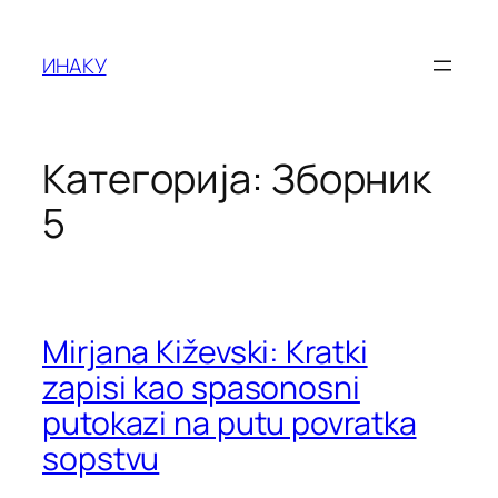
Оди
на
ИНАКУ
содржината
Категорија:
Зборник
5
Mirjana Kiževski: Kratki
zapisi kao spasonosni
putokazi na putu povratka
sopstvu