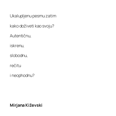
Ukalupljenu pesmu zatim
kako doživeti kao svoju?
Autentičnu,
iskrenu,
slobodnu,
rečitu
i neophodnu?
Mirjana Kiževski