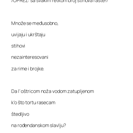
/OPREZ: sa svakim retkom broj stihova raste!/
Množe se međusobno,
uvijaju i ukrštaju
stihovi
nezainteresovani
za rime i brojke.
Da l’ oštricom noža vodom zatupljenom
k’o što tortu rasecam
štedljivo
na rođendanskom slavlju?