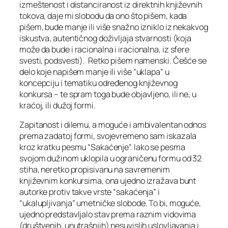
izmeštenost i distanciranost iz direktnih književnih
tokova, daje mi slobodu da ono što pišem, kada
pišem, bude manje ili više snažno izniklo iz nekakvog
iskustva, autentičnog doživljaja stvarnosti (koja
može da bude i racionalna i iracionalna, iz sfere
svesti, podsvesti). Retko pišem namenski. Češće se
delo koje napišem manje ili više “uklapa” u
koncepciju i tematiku određenog književnog
konkursa – te spram toga bude objavljeno, ili ne, u
kraćoj, ili dužoj formi.
Zapitanost i dilemu, a moguće i ambivalentan odnos
prema zadatoj formi, svojevremeno sam iskazala
kroz kratku pesmu “Sakaćenje”. Iako se pesma
svojom dužinom uklopila u ograničenu formu od 32
stiha, neretko propisivanu na savremenim
književnim konkursima, ona ujedno izražava bunt
autorke protiv takve vrste “sakaćenja” i
“ukalupljivanja” umetničke slobode. To bi, moguće,
ujedno predstavljalo stav prema raznim vidovima
(društvenih, unutrašnjih) nesuvislih uslovljavanja i