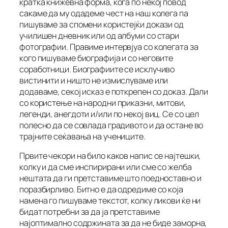
кратка книжевна форма, кога по некој повод
сакаме да му одадеме чест на наш колега па
пишуваме за спомени користејќи докази од
училишен дневник или од албуми со стари
фотографии. Правиме интервјуа со колегата за
кого пишуваме биографија и со неговите
соработници. Биографиите се исклучиво
вистинити и ништо не измислуваме или
додаваме, секој исказ е поткрепен со доказ. Дали
со користење на народни приказни, митови,
легенди, анегдоти и/или по некој виц. Се со цел
полесно да се совлада градивото и да остане во
трајните сеќавања на учениците.
Првите чекори на било каков напис се најтешки,
колку и да сме инспирирани или сме со желба
нештата да ги претставиме што поедноставно и
поразбирливо. Битно е да одредиме со која
намена го пишуваме текстот, колку ликови ќе ни
бидат потребни за да ја претставиме
најоптимално содржината за да не биде заморна,