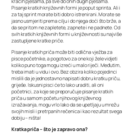
kraćih pjesama, pa sve do onih dugih pjesama.
Pisanje kratkih književnih formi je poput sprinta. Ali i
za taj sprint morate biti dobro istrenirani. Morate se
jasno usmjeriti prema cilju i do njega doći što brže, a
da se pritom ne zapletete, zapnete i ne padnete. Od
svih kratkih književnih formi u književnosti su najviše
zastupljene kratke priče.
Pisanje kratkih priča može biti odlična vježba za
pisce početnike, a pogotovo za one koji žele vidjeti
koliko puno toga mogu izreći u malo riječi. Međutim,
treba imati u vidu i ovo. Bez obzira koliko pojedinci
mislili da je jednostavno napisati dobru kratku priču,
griješe. Iskusni pisci će to lako uraditi, ali oni
početnici, za koje se preporučuje pisanje kratkih
priča u samom početu njihovog književnog
izražavanja, mogu vrlo lako da se upetljaju u mrežu
svojih misli i pretrpanih rečenica i kao rezultat svega
dobiju – ništa!
Kratka priča – što je zapravo ona?