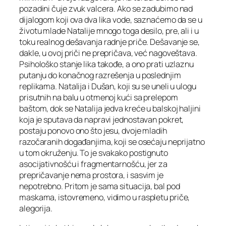
pozadini čuje zvuk valcera. Ako se zadubimo nad
dijalogom koji ova dva lika vode, saznaćemo da se u
životu mlade Natalije mnogo toga desilo, pre, ali i u
toku realnog dešavanja radnje priče. Dešavanje se,
dakle, u ovoj priči ne prepričava, već nagoveštava.
Psihološko stanje lika takođe, a ono prati uzlaznu
putanju do konačnog razrešenja u poslednjim
replikama. Natalija i Dušan, koji su se uneli u ulogu
prisutnih na balu u otmenoj kući sa prelepom
baštom, dok se Natalija jedva kreće u balskoj haljini
koja je sputava da napravi jednostavan pokret,
postaju ponovo ono što jesu, dvoje mladih
razočaranih događanjima, koji se osećaju neprijatno
u tom okruženju. To je svakako postignuto
asocijativnošću i fragmentarnošću, jer za
prepričavanje nema prostora, i sasvim je
nepotrebno. Pritom je sama situacija, bal pod
maskama, istovremeno, vidimo u raspletu priče,
alegorija.