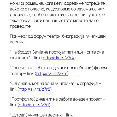
но ни сиромашна. Кога ќе ги одредиме потребите,
веќе ќе е полесно, ќе дозираме со одземање или
додавање, особено ако оние за кого пишувате се
тука покрај вас и веднаш истото можете да го
проверите.
Примери од форум театри, биографија, училишен
весник:
“На бродот Земја не постојат патници – сите сме
екипажот” – link (
http://skr.rs/z7rX
)
“Големи волшебства од мали волшебници”, форум
театар – link (
http://skr.rs/z7rc
)
“Од дневникот на една учителка”, биографија –
link (
http://skr.rs/z7r8
)
“Портфолио”, дневник на работа во еден проект –
link (
http://skr.rs/z7ri
)
“Цутови”, училишен весник – link –