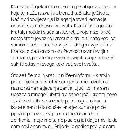
Kratka priča je kao atom. Energija sabijena u malom,
koja te može razvaliti u trenutku. Bliska je životu.
Način pripovijedanja i izlaganja stvari jednak je
onom u svakodnevnom životu. Kratka priča je kao
kratak, možda i slučajan susret, u kojem želiš reći
nešto što ti je važno i produžiti dalje. Ona te vodi po
samome sebi, baca po svijetu i drugim svjetovima.
Kratka priča, odnosno književnost u svim svojim
formama, paralelni je svemir, svijet u koji se možeš
sakriti od svih i svega, otkrivati sve i svašta.
Što se tiče mojih kratkih njiževnih formi – kratkih
priča i pjesama, sretna sam jer su me odvele na
razno razna natjecanja zahvaljujući kojima sam
upoznala mnogo ljubitelja pisane riječi, kroz njihove
tekstove i stihove saznala puno toga o njima, a
istovremeno bila oduševljena jer su moje priče i
pjesme putovale svijetom u međunarodnim
zbirkama, moje ime tamo pisalo a ja i dalje mislila da
sam neki anonimus… Prije dvije godine prvi put sam