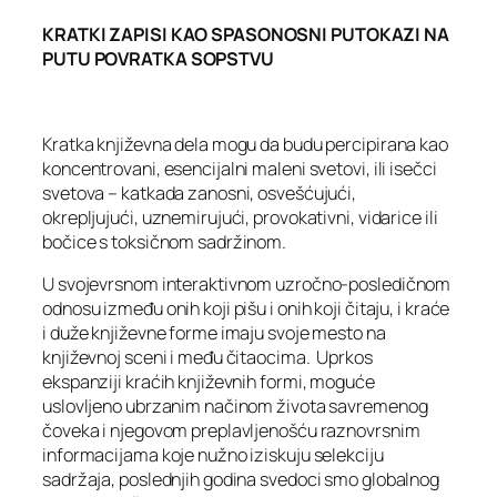
KRATKI ZAPISI KAO SPASONOSNI PUTOKAZI NA
PUTU POVRATKA SOPSTVU
Kratka književna dela mogu da budu percipirana kao
koncentrovani, esencijalni maleni svetovi, ili isečci
svetova – katkada zanosni, osvešćujući,
okrepljujući, uznemirujući, provokativni, vidarice ili
bočice s toksičnom sadržinom.
U svojevrsnom interaktivnom uzročno-posledičnom
odnosu između onih koji pišu i onih koji čitaju, i kraće
i duže književne forme imaju svoje mesto na
književnoj sceni i među čitaocima. Uprkos
ekspanziji kraćih književnih formi, moguće
uslovljeno ubrzanim načinom života savremenog
čoveka i njegovom preplavljenošću raznovrsnim
informacijama koje nužno iziskuju selekciju
sadržaja, poslednjih godina svedoci smo globalnog