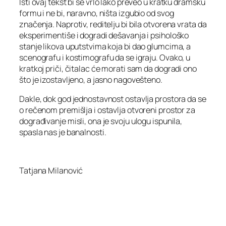
Isti ovaj tekst bi se vrlo lako preveo u kratku dramsku
formu i ne bi, naravno, ništa izgubio od svog
značenja. Naprotiv, reditelju bi bila otvorena vrata da
eksperimentiše i dogradi dešavanja i psihološko
stanje likova uputstvima koja bi dao glumcima, a
scenografu i kostimografu da se igraju. Ovako, u
kratkoj priči, čitalac će morati sam da dogradi ono
što je izostavljeno, a jasno nagovešteno.
Dakle, dok god jednostavnost ostavlja prostora da se
o rečenom premišlja i ostavlja otvoreni prostor za
dograđivanje misli, ona je svoju ulogu ispunila,
spasla nas je banalnosti.
Tatjana Milanović