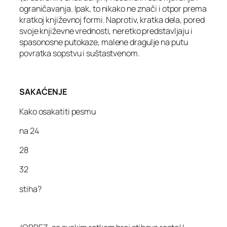
ograničavanja. Ipak, to nikako ne znači i otpor prema
kratkoj književnoj formi. Naprotiv, kratka dela, pored
svoje književne vrednosti, neretko predstavljaju i
spasonosne putokaze, malene dragulje na putu
povratka sopstvu i suštastvenom.
SAKAĆENJE
Kako osakatiti pesmu
na 24
28
32
stiha?