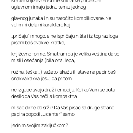
Kratke književne forme su kratke priče koje
uglavnom imaju jednu temu, jednog
glavnog junaka i nisu naročito komplikovane. Ne
volim ni dela ni karaktere koji
„pričaju“ mnogo, a ne ispričaju ništa i iz tog razloga
pišem baš ovakve, kratke,
književne forme. Smatram da je velika veština da se
misli i osećanja (bila ona, lepa,
ružna, teška…) sažeto iskažu ili stave na papir baš
onakva kakva jesu; da pritom
ne izgube svoju draž i emociju. Koliko Vam se puta
desilo da Vas nečija kompaktna
misao dirne do srži? Da Vas pisac sa druge strane
papira pogodi „u centar“ samo
jednim svojim zaključkom?