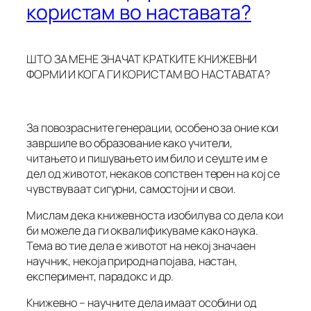
користам во наставата?
ШТО ЗА МЕНЕ ЗНАЧАТ КРАТКИТЕ КНИЖЕВНИ
ФОРМИ И КОГА ГИ КОРИСТАМ ВО НАСТАВАТА?
За повозрасните генерации, особено за оние кои
завршиле во образование како учители,
читањето и пишувањето им било и сеуште им е
дел од животот, некаков сопствен терен на кој се
чувствуваат сигурни, самостојни и свои.
Мислам дека книжевноста изобилува со дела кои
би можеле да ги оквалификуваме како наука.
Тема во тие дела е животот на некој значаен
научник, некоја природна појава, настан,
експеримент, парадокс и др.
Книжевно – научните дела имаат особини од