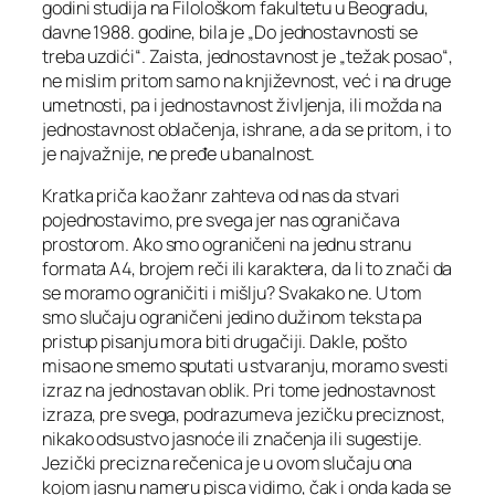
godini studija na Filološkom fakultetu u Beogradu,
davne 1988. godine, bila je „Do jednostavnosti se
treba uzdići“. Zaista, jednostavnost je „težak posao“,
ne mislim pritom samo na književnost, već i na druge
umetnosti, pa i jednostavnost življenja, ili možda na
jednostavnost oblačenja, ishrane, a da se pritom, i to
je najvažnije, ne pređe u banalnost.
Kratka priča kao žanr zahteva od nas da stvari
pojednostavimo, pre svega jer nas ograničava
prostorom. Ako smo ograničeni na jednu stranu
formata A4, brojem reči ili karaktera, da li to znači da
se moramo ograničiti i mišlju? Svakako ne. U tom
smo slučaju ograničeni jedino dužinom teksta pa
pristup pisanju mora biti drugačiji. Dakle, pošto
misao ne smemo sputati u stvaranju, moramo svesti
izraz na jednostavan oblik. Pri tome jednostavnost
izraza, pre svega, podrazumeva jezičku preciznost,
nikako odsustvo jasnoće ili značenja ili sugestije.
Jezički precizna rečenica je u ovom slučaju ona
kojom jasnu nameru pisca vidimo, čak i onda kada se