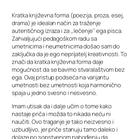
Kratka književna forma (poezija, proza, esej,
drama) je idealan način za traženje
autentičnog izraza i za ,,lečenje’’ ega pisca.
Zahvaljujući pedagoškom radu sa
umetnicima i neumetnicima došao sam do
zaključka da je ego neprijatelj kreativnosti. To
znači da kratka književna forma daje
mogućnost da se bavimo stvaralaštvom bez
ega. Ovaj pristup podseća na varijantu
umetnosti bez umetnosti koja harmonično
spaja u jedno svesno i nesvesno.
Imam utisak da i dalje učim o tome kako
nastaje priča i možda to nikada neću ni
naučiti. Ovo traganje je tako neizvesno i
uzbudljivo, jer priče stanuju tamo daleko i
dolaze po sopstvenom nahođenju da