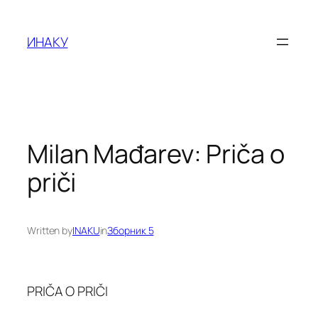
Оди
на
ИНАКУ
содржината
Milan Mađarev: Priča o
priči
Written by
INAKU
in
Зборник 5
PRIČA O PRIČI