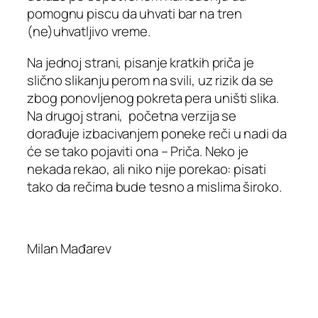
pomognu piscu da uhvati bar na tren
(ne)uhvatljivo vreme.
Na jednoj strani, pisanje kratkih priča je
slično slikanju perom na svili, uz rizik da se
zbog ponovljenog pokreta pera uništi slika.
Na drugoj strani, početna verzija se
dorađuje izbacivanjem poneke reči u nadi da
će se tako pojaviti ona – Priča. Neko je
nekada rekao, ali niko nije porekao: pisati
tako da rečima bude tesno a mislima široko.
Milan Mađarev