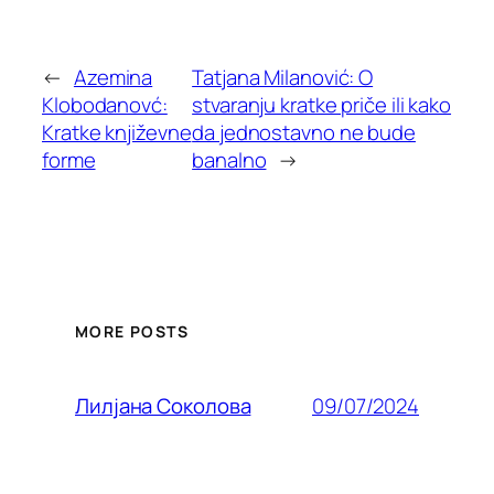
←
Azemina
Tatjana Milanović: O
Klobodanovć:
stvaranju kratke priče ili kako
Kratke književne
da jednostavno ne bude
forme
banalno
→
MORE POSTS
09/07/2024
Лилjана Соколова