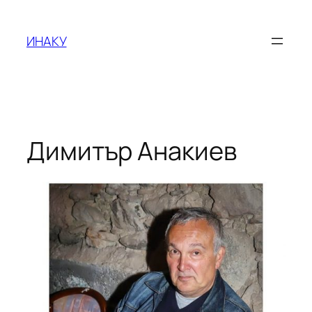
Оди
на
ИНАКУ
содржината
Димитър Анакиев