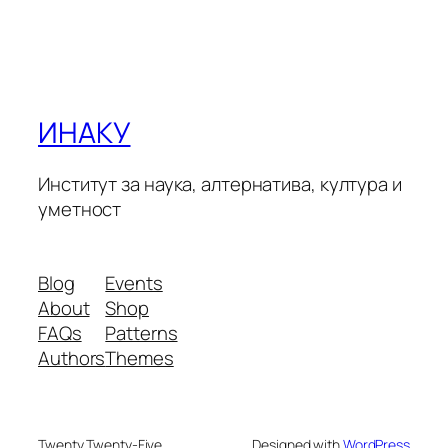
ИНАКУ
Институт за наука, алтернатива, култура и
уметност
Blog
Events
About
Shop
FAQs
Patterns
Authors
Themes
Twenty Twenty-Five
Designed with
WordPress