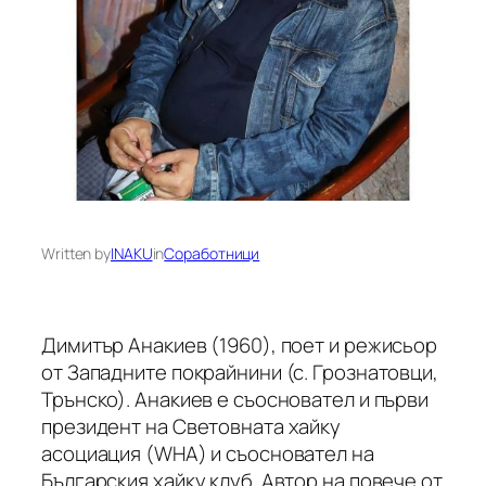
Written by
INAKU
in
Соработници
Димитър Анакиев (1960), поет и режисьор
от Западните покрайнини (с. Грознатовци,
Трънско). Анакиев е съосновател и първи
президент на Световната хайку
асоциация (WHA) и съосновател на
Българския хайку клуб. Автор на повече от