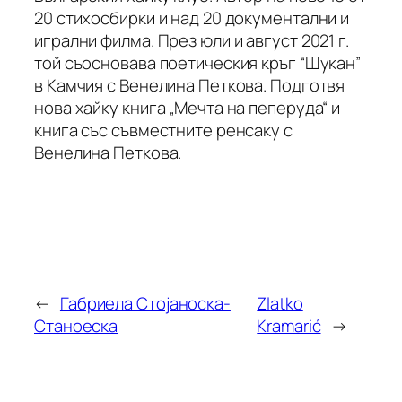
20 стихосбирки и над 20 документални и
игрални филма. През юли и август 2021 г.
той съосновава поетическия кръг “Шукан”
в Камчия с Венелина Петкова. Подготвя
нова хайку книга „Мечта на пеперуда“ и
книга със съвместните ренсаку с
Венелина Петкова.
←
Габриела Стојаноска-
Zlatko
Станоеска
Kramarić
→