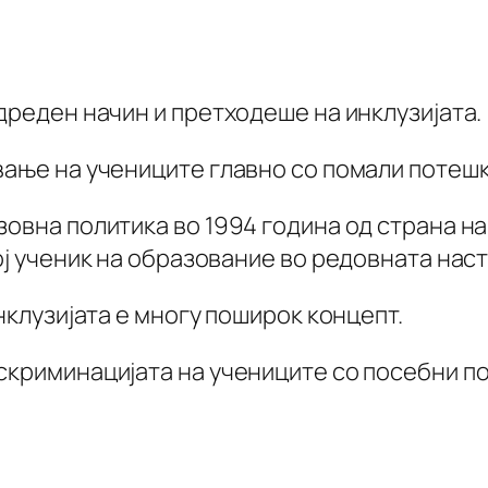
дреден начин и претходеше на инклузијата.
вање на учениците главно со помали потешк
зовна политика во 1994 година од страна 
ој ученик на образование во редовната нас
инклузијата е многу поширок концепт.
скриминацијата на учениците со посебни по