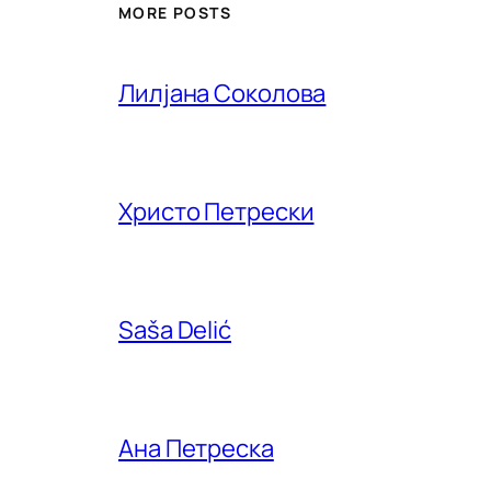
MORE POSTS
Лилjана Соколова
Христо Петрески
Saša Delić
Ана Петреска