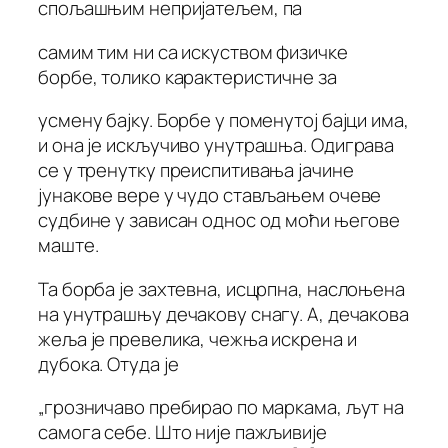
спољашњим непријатељем, па
самим тим ни са искуством физичке
борбе, толико карактеристичне за
усмену бајку. Борбе у поменутој бајци има,
и она је искључиво унутрашња. Одиграва
се у тренутку преиспитивања јачине
јунакове вере у чудо стављањем очеве
судбине у зависан однос од моћи његове
маште.
Та борба је захтевна, исцрпна, наслоњена
на унутрашњу дечакову снагу. А, дечакова
жеља је превелика, чежња искрена и
дубока. Отуда је
„грозничаво пребирао по маркама, љут на
самога себе. Што није пажљивије