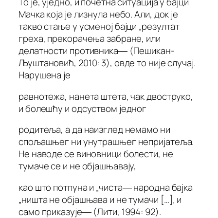
То је, уједно, и почетна ситуација у бајци
Мачка која је лизнула небо. Али, док је
такво стање у усменој бајци „резултат
греха, прекорачења забране, или
делатности противника― (Пешикан-
Љуштановић, 2010: 3), овде то није случај.
Нарушена је
равнотежа, нанета штета, чак двоструко,
и болешћу и одсуством једног
родитеља, а да наизглед немамо ни
спољашњег ни унутрашњег непријатеља.
Не наводе се виновници болести, не
тумаче се и не објашњавају,
као што потпуна и „чиста― народна бајка
„ништа не објашњава и не тумачи […], и
само приказује― (Лити, 1994: 92).