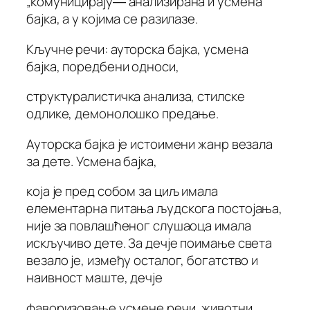
„комуницирају― анализирана и усмена
бајка, а у којима се разилазе.
Кључне речи: ауторска бајка, усмена
бајка, поредбени односи,
структуралистичка анализа, стилске
одлике, демонолошко предање.
Ауторска бајка је истоимени жанр везала
за дете. Усмена бајка,
која је пред собом за циљ имала
елементарна питања људскога постојања,
није за повлашћеног слушаоца имала
искључиво дете. За дечје поимање света
везало је, између осталог, богатство и
наивност маште, дечје
фаворизовање усмене речи, животни