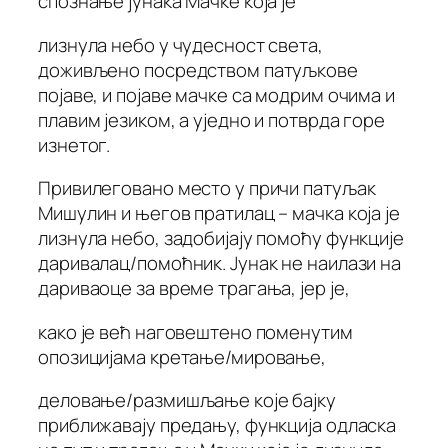
спознање јунака Мачке која је
лизнула небо у чудесност света,
доживљено посредством патуљкове
појаве, и појаве мачке са модрим очима и
плавим језиком, а уједно и потврда горе
изнетог.
Привилеговано место у причи патуљак
Мишулин и његов пратилац – мачка која је
лизнула небо, задобијају помоћу функције
даривалац/помоћник. Јунак не наилази на
дариваоце за време трагања, јер је,
како је већ наговештено поменутим
опозицијама кретање/мировање,
деловање/размишљање које бајку
приближавају предању, функција одласка