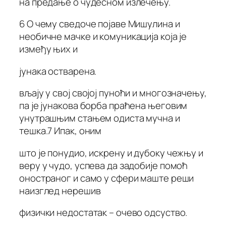
на предање о чудесном излечењу.
6 О чему сведоче појаве Мишулина и
необичне мачке и комуникација која је
између њих и
јунака остварена.
вљају у свој својој пуноћи и многозначењу,
па је јунакова борба праћена његовим
унутрашњим стањем одиста мучна и
тешка.7 Ипак, оним
што је понудио, искрену и дубоку чежњу и
веру у чудо, успева да задобије помоћ
оностраног и само у сфери маште реши
наизглед нерешив
физички недостатак – очево одсуство.