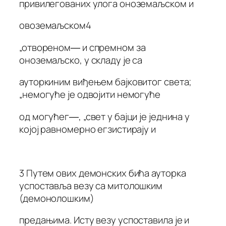
привилегованих улога оноземаљском и
овоземаљском4
„отвореном― и спремном за
оноземаљско, у складу је са
ауторкиним виђењем бајковитог света;
„немогуће је одвојити немогуће
од могућег―, „свет у бајци је једнина у
којој равномерно егзистирају и
3 Путем ових демонских бића ауторка
успоставља везу са митолошким
(демонолошким)
предањима. Исту везу успоставила је и