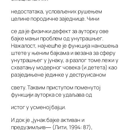
недостатака, условљених рушењем
целине породичне заједнице. Чини
се да је физички дефект за ауторку ове
бајке мањи проблем од унутрашњег.
Нажалост, најчешће је функција наношења
штете у њеним бајкама и везана за сферу
унутрашњег у јунаку, а разлог томе лежи у
схватању модерног човека (и детета) као
разједињене јединке у деструисаном
свету. Таквим приступом поменутој
функцији ауторка се удаљава од
истог у усменој бајци.
И док је „јунак бајке активан и
предузимљив― (Лити, 1994: 87),