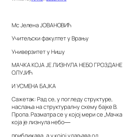
Мс Јелена ЈОВАНОВИЋ
Учитељски факултет у Врању
Универзитет у Нишу
МАЧКА КОЈА ЈЕ ЛИЗНУЛА НЕБО ГРОЗДАНЕ
ОЛУЈИЋ
И УСМЕНА БАЈКА
Сажетак: Рад се, у погледу структуре,
наслања на структуралну схему бајке В.
Пропа. Разматра се у којој мери се „Мачка
која је лизнула небо―
приближава, а у којој удаљава од