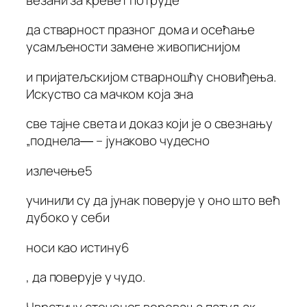
да стварност празног дома и осећање
усамљености замене живописнијом
и пријатељскијом стварношћу сновиђења.
Искуство са мачком која зна
све тајне света и доказ који је о свезнању
„поднела― – јунаково чудесно
излечење5
учинили су да јунак поверује у оно што већ
дубоко у себи
носи као истину6
, да поверује у чудо.
Чврстину стеченог веровања патуљак