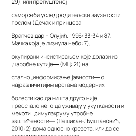
29), или препуштеној
самој себи услед родитељске заузетости
послом (Дечак и принцеза,
Врапчев дар – Олујић, 1996: 33-34 и 87,
Мачка која је лизнула небо: 7),
окупирани инсистирањем које долази из
„чаробне кутије― (МЦ: 21) на
стално „информисање јавности― о
најразличитијим врстама модерних
болести као да ништа друго није
преостало него да уживају у укутканости и
мекоти, „симулакруму утробне
заштићености― (Пешикан-Љуштановић,
2010: 2) дома односно кревета, или да се
везани за кревет потруде