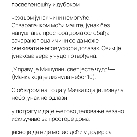
посвећеношћу и дубоком
чежњом јунак чини немогуће.
Стваралачком моћи маште, јунак без
напуштања простора дома ослобађа
зачараног оца и чини се да може
очекивати његов ускори долазак. Овим је
јунакова вера у чудо потврђена.
„У праву је Мишулин: свет јесте чудо!―
(Мачка која је лизнула небо: 10).
С обзиром на то да у Мачки која је лизнула
небо јунак не одлази
у потрагу и да је његово деловање везано
искључиво за просторе дома,
јасно је да није могао доћи у додир са