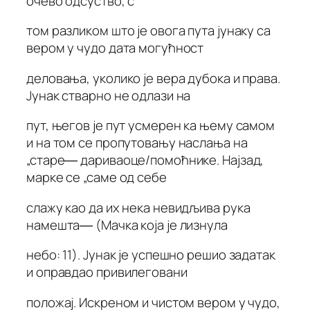
очево одсуство, с
том разликом што је овога пута јунаку са
вером у чудо дата могућност
деловања, уколико је вера дубока и права.
Јунак стварно не одлази на
пут, његов је пут усмерен ка њему самом
и на том се пропутовању наслања на
„старе― дариваоце/помоћнике. Најзад,
марке се „саме од себе
слажу као да их нека невидљива рука
намешта― (Мачка која је лизнула
небо: 11). Јунак је успешно решио задатак
и оправдао привилеговани
положај. Искреном и чистом вером у чудо,