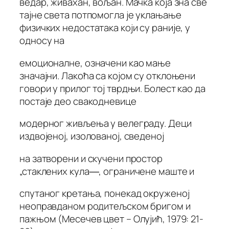
ведар, живахан, вољан. Мачка која зна све
тајне света потпомогла је уклањање
физичких недостатака који су раније, у
односу на
емоционалне, означени као мање
значајни. Лакоћа са којом су отклоњени
говори у прилог тој тврдњи. Болест као да
постаје део свакодневице
модерног живљења у велеграду. Деци
издвојеној, изолованој, сведеној
на затворени и скучени простор
„стаклених кула―, ограничене маште и
спутаног кретања, понекад окруженој
неоправданом родитељском бригом и
пажњом (Месечев цвет – Олујић, 1979: 21-