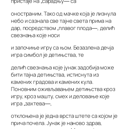
пристаје на „сарадњу― са
оностраним. Тако од мачке која је лизнула
небо и сазнала све тајне света прима на
дар, посредством „плавог плода―, делић
свезнања које носи
и започиње игру са њом. Безазлена дечја
игра симбол је детињства, те
делић свезнања које јунак задобија може
бити тајна детињства, истиснута из
камених градова и камених кула.
Поновним оживљавањем детињства кроз
игру, кроз машту, смех и деловање које
игра „захтева―,
отклоњена је једна врста штете са којом је
прича почела. Јунак је наново здрав,