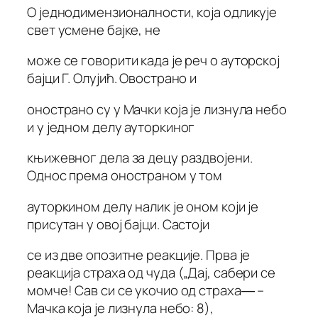
О једнодимензионалности, која одликује
свет усмене бајке, не
може се говорити када је реч о ауторској
бајци Г. Олујић. Овострано и
онострано су у Мачки која је лизнула небо
и у једном делу ауторкиног
књижевног дела за децу раздвојени.
Однос према оностраном у том
ауторкином делу налик је оном који је
присутан у овој бајци. Састоји
се из две опозитне реакције. Прва је
реакција страха од чуда („Дај, сабери се
момче! Сав си се укочио од страха― –
Мачка која је лизнула небо: 8),