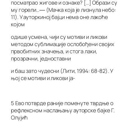
посматрао жигове и ознаке? […] Образи су
му горели…― (Мачка која је лизнула небо:
11). У ауторкиној бајци нема оне лакоће
којом
одише усмена, чији су мотиви и ликови
методом сублимације ослобођени својих
првобитних значења, и стога лаки,
прозрачни, једноставни
и баш зато чудесни (Лити, 1994: 68-82). У
њој се мотиви и ликови ја-
5 Ево потврде раније поменуте тврдње о
рефлексном наслањању ауторске бајке Г.
Олујић