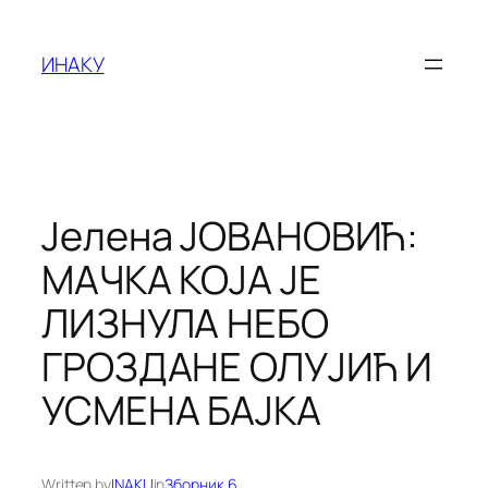
Оди
на
ИНАКУ
содржината
Јелена ЈОВАНОВИЋ:
МАЧКА КОЈА ЈЕ
ЛИЗНУЛА НЕБО
ГРОЗДАНЕ ОЛУЈИЋ И
УСМЕНА БАЈКА
Written by
INAKU
in
Зборник 6