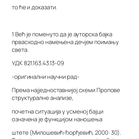
то ће и доказати.
1 Већ је поменуто да је ауторска бајка
првасходно намењена дечјем поимању
света.
УДК 821.163.43.13-09
-оригинални научни рад-
Према најједноставнијој схеми Пропове
структуралне анализе,
почетна ситуација у усменој бајци
означена је функцијом наношења
штете (Милошевић-Ђорђевић, 2000: 30).