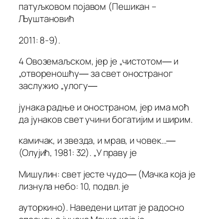
патуљковом појавом (Пешикан –
Љуштановић
2011: 8-9).
4 Овоземаљском, јер је „чистотом― и
„отвореношћу― за свет оностраног
заслужио „улогу―
јунака радње и оностраном, јер има моћ
да јунаков свет учини богатијим и ширим.
камичак, и звезда, и мрав, и човек…―
(Олујић, 1981: 32). „У праву је
Мишулин: свет јесте чудо― (Мачка која је
лизнула небо: 10, подвл. је
ауторкино). Наведени цитат је радосно