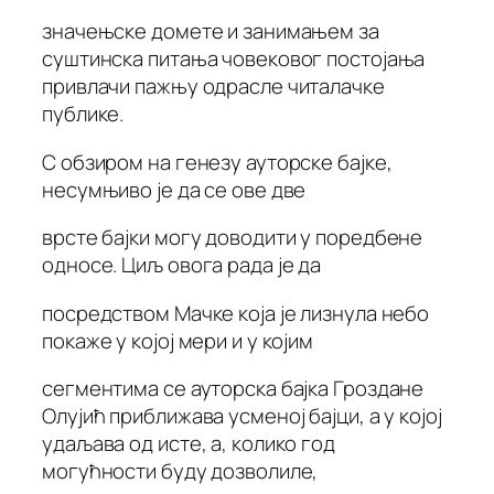
значењске домете и занимањем за
суштинска питања човековог постојања
привлачи пажњу одрасле читалачке
публике.
С обзиром на генезу ауторске бајке,
несумњиво је да се ове две
врсте бајки могу доводити у поредбене
односе. Циљ овога рада је да
посредством Мачке која је лизнула небо
покаже у којој мери и у којим
сегментима се ауторска бајка Гроздане
Олујић приближава усменој бајци, а у којој
удаљава од исте, а, колико год
могућности буду дозволиле,