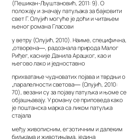
(Пешикан-Љуштановић, 2011: 9). О
положају и значају патуљака за бајковити
свет Г. Олујић могуће је доћи и читањем
њеног романа Гласови
у ветру (Олујић, 2010). Наиме, специфична,
„отворена―, радознала природа Малог
Риђег, касније Данила Арацког, као и
његово лако и једноставно
прихватање чудноватих појава и тврдњи о
„паралелности светова― (Олујић, 2010:
70), везани су за појаву патуљка и њоме се
објашњавају. У роману се приповеда како
је поштанска марка са ликом патуљка
стајала
међу живописним, егзотичним и далеким
биљкама и животињама, једина