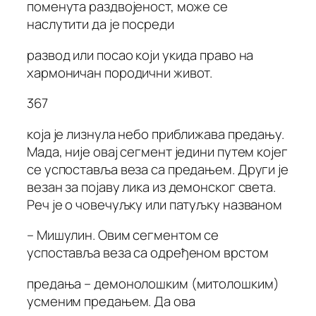
поменута раздвојеност, може се
наслутити да је посреди
развод или посао који укида право на
хармоничан породични живот.
367
која је лизнула небо приближава предању.
Мада, није овај сегмент једини путем којег
се успоставља веза са предањем. Други је
везан за појаву лика из демонског света.
Реч је о човечуљку или патуљку названом
– Мишулин. Овим сегментом се
успоставља веза са одређеном врстом
предања – демонолошким (митолошким)
усменим предањем. Да ова