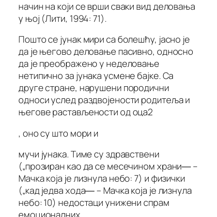
начин на који се врши сваки вид деловања
у њој (Лити, 1994: 71).
Пошто се јунак мири са болешћу, јасно је
да је његово деловање пасивно, односно
да је преображено у неделовање
нетипично за јунака усмене бајке. Са
друге стране, нарушени породични
односи услед раздвојености родитеља и
његове растављености од оца2
, оно су што мори и
мучи јунака. Тиме су здравствени
(„прозиран као да се месечином храни― –
Мачка која је лизнула небо: 7) и физички
(„кад једва хода― – Мачка која је лизнула
небо: 10) недостаци унижени спрам
емоционалних