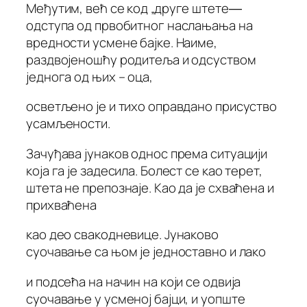
Међутим, већ се код „друге штете―
одступа од првобитног наслањања на
вредности усмене бајке. Наиме,
раздвојеношћу родитеља и одсуством
једнога од њих – оца,
осветљено је и тихо оправдано присуство
усамљености.
Зачуђава јунаков однос према ситуацији
која га је задесила. Болест се као терет,
штета не препознаје. Као да је схваћена и
прихваћена
као део свакодневице. Јунаково
суочавање са њом је једноставно и лако
и подсећа на начин на који се одвија
суочавање у усменој бајци, и уопште