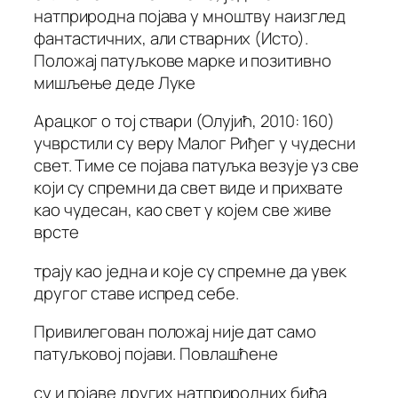
натприродна појава у мноштву наизглед
фантастичних, али стварних (Исто).
Положај патуљкове марке и позитивно
мишљење деде Луке
Арацког о тој ствари (Олујић, 2010: 160)
учврстили су веру Малог Риђег у чудесни
свет. Тиме се појава патуљка везује уз све
који су спремни да свет виде и прихвате
као чудесан, као свет у којем све живе
врсте
трају као једна и које су спремне да увек
другог ставе испред себе.
Привилегован положај није дат само
патуљковој појави. Повлашћене
су и појаве других натприродних бића