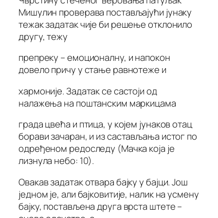
Мишулин проверава постављајући јунаку
тежак задатак чије би решење отклонило
другу, тежу
препреку – емоционалну, и напокон
довело причу у стање равнотеже и
хармоније. Задатак се састоји од
налажења на поштанским маркицама
града цвећа и птица, у којем јунаков отац
борави зачаран, и из састављања истог по
одређеном редоследу (Мачка која је
лизнула небо: 10).
Овакав задатак отвара бајку у бајци. Још
једном је, али бајковитије, налик на усмену
бајку, постављена друга врста штете –