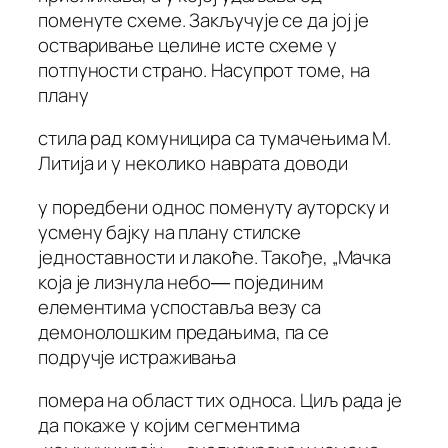
поменуте схеме. Закључује се да јој је
остваривање целине исте схеме у
потпуности страно. Насупрот томе, на
плану
стила рад комуницира са тумачењима М.
Литија и у неколико наврата доводи
у поредбени однос поменуту ауторску и
усмену бајку на плану стилске
једноставности и лакоће. Такође, „Мачка
која је лизнула небо― појединим
елементима успоставља везу са
демонолошким предањима, па се
подручје истраживања
помера на област тих односа. Циљ рада је
да покаже у којим сегментима