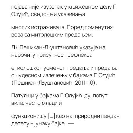
појава није изузетак у књижевном делу Г.
Олујић, сведоче и указивања
многих истраживача. Поред поменутих
веза са митолошким предањем,
Љ. Пешикан-Љуштановић указује на
нарочиту присутност рефлекса
етиолошког усменог предања и предања
о чудесном излечењу у бајкама Г. Олујић
(Пешикан-Љуштановић, 2011: 10).
Патуљци у бајкама Г. Олујић „су, попут
вила, често млади и
функционишу […] као натприродни пандан
детету – јунаку бајке…―