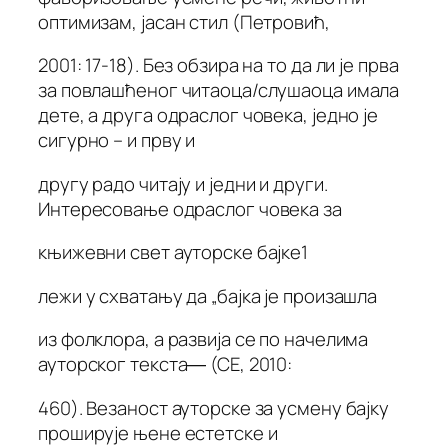
оптимизам, јасан стил (Петровић,
2001: 17-18). Без обзира на то да ли је прва
за повлашћеног читаоца/слушаоца имала
дете, а друга одраслог човека, једно је
сигурно – и прву и
другу радо читају и једни и други.
Интересовање одраслог човека за
књижевни свет ауторске бајке1
лежи у схватању да „бајка је произашла
из фолклора, а развија се по начелима
ауторског текста― (СЕ, 2010:
460). Везаност ауторске за усмену бајку
проширује њене естетске и