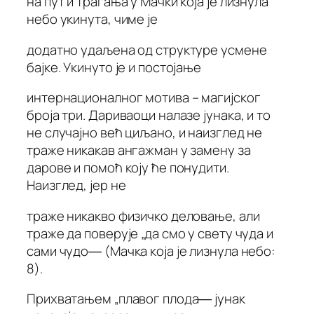
на пут и трагања у Мачки која је лизнула
небо укинута, чиме је
додатно удаљена од структуре усмене
бајке. Укинуто је и постојање
интернационалног мотива – магијског
броја три. Дариваоци налазе јунака, и то
не случајно већ циљано, и наизглед не
траже никакав ангажман у замену за
дарове и помоћ коју ће понудити.
Наизглед, јер не
траже никакво физичко деловање, али
траже да поверује „да смо у свету чуда и
сами чудо― (Мачка која је лизнула небо:
8).
Прихватањем „плавог плода― јунак