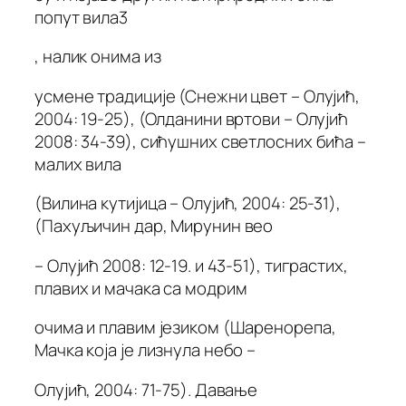
попут вила3
, налик онима из
усмене традиције (Снежни цвет – Олујић,
2004: 19-25), (Олданини вртови – Олујић
2008: 34-39), сићушних светлосних бића –
малих вила
(Вилина кутијица – Олујић, 2004: 25-31),
(Пахуљичин дар, Мирунин вео
– Олујић 2008: 12-19. и 43-51), тиграстих,
плавих и мачака са модрим
очима и плавим језиком (Шаренорепа,
Мачка која је лизнула небо –
Олујић, 2004: 71-75). Давање