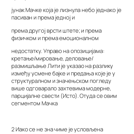
јунак Мачке која је лизнула небо једнако је
пасиван и према једној и
према другој врсти штете; и према
физичком и према емоционалном
недостатку. Управо на опозицијама:
кретање/мировање, деловање/
размишљање Лити је указао на разлику
између усмене бајке и предања које је у
структуралном и значењском погледу
више одговарало захтевима модерне,
парцијалне свести (Исто). Отуда се овим
сегментом Мачка
2 Иако се не зна чиме је условљена