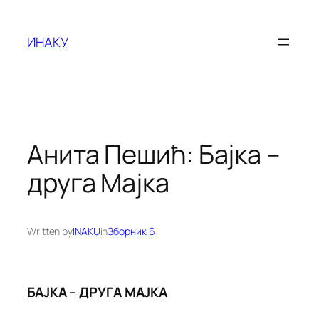
Оди
на
ИНАКУ
содржината
Анита Пешић: Бајка –
друга Мајка
Written by
INAKU
in
Зборник 6
БАЈКА – ДРУГА МАЈКА