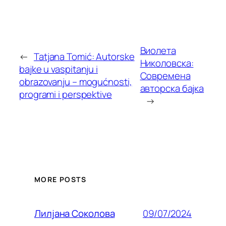
Виолета
←
Tatjana Tomić: Autorske
Николовска:
bajke u vaspitanju i
Современа
obrazovanju – mogućnosti,
авторска бајка
programi i perspektive
→
MORE POSTS
09/07/2024
Лилjана Соколова