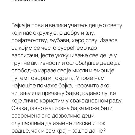
Бајка је први и велики учитељ деце о свету
који нас окружује, о добру и злу,
пријатељству, љубави, херојству. Изазов
са којим се често сусрећемо као
васпитачи, јесте укључивање све деце у
групне активности и ослобађање деце да
слободно изразе своје мисли и емоције
путем говора и покрета. У томе нам
најчешће помаже бајка, нарочито ако
читању или причању бајке додамо лутке
које лично користим у свакодневном раду.
Свака давно написана бајка може бити
савремена ако дозволимо деци,
слушаоцима да измене ликове и ток
радње, чак и сам крај – зашто да не?