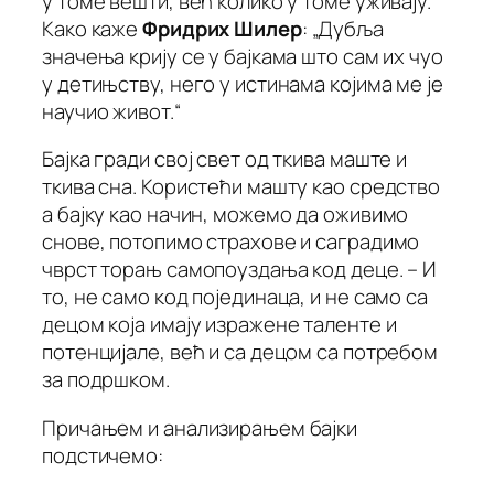
у томе вешти, већ колико у томе уживају.
Како каже
Фридрих Шилер
:
„Дубља
значења крију се у бајкама што сам их чуо
у детињству, него у истинама којима ме је
научио живот.“
Бајка гради свој свет од ткива маште и
ткива сна. Користећи машту као средство
а бајку као начин, можемо да оживимо
снове, потопимо страхове и саградимо
чврст торањ самопоуздања код деце. – И
то, не само код појединаца, и не само са
децом која имају изражене таленте и
потенцијале, већ и са децом са потребом
за подршком.
Причањем и анализирањем бајки
подстичемо: