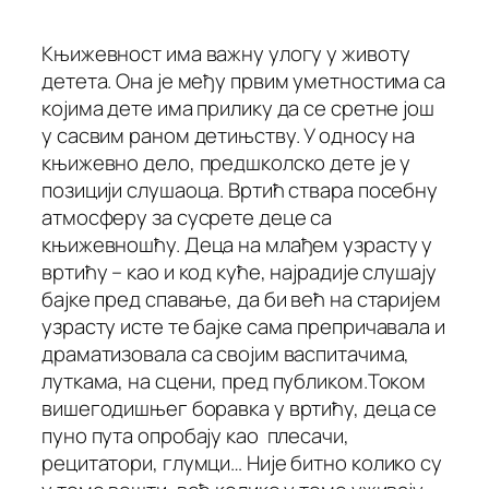
Књижевност има важну улогу у животу
детета. Она је међу првим уметностима са
којима дете има прилику да се сретне још
у сасвим раном детињству. У односу на
књижевно дело, предшколско дете је у
позицији слушаоца. Вртић ствара посебну
атмосферу за сусрете деце са
књижевношћу. Деца на млађем узрасту у
вртићу – као и код куће, најрадије слушају
бајке пред спавање, да би већ на старијем
узрасту исте те бајке сама препричавала и
драматизовала са својим васпитачима,
луткама, на сцени, пред публиком.Током
вишегодишњег боравка у вртићу, деца се
пуно пута опробају као плесачи,
рецитатори, глумци… Није битно колико су