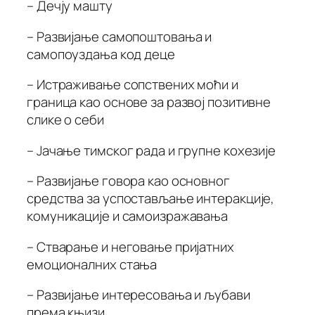
– Дечју машту
– Развијање самопоштовања и
самопоуздања код деце
– Истраживање сопствених моћи и
граница као основе за развој позитивне
слике о себи
– Јачање тимског рада и групне кохезије
– Развијање говора као основног
средства за успостављање интеракције,
комуникације и самоизражавања
– Стварање и неговање пријатних
емоционалних стања
– Развијање интересовања и љубави
према књизи