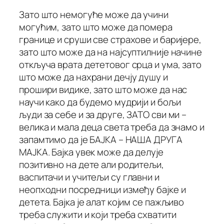
Зато што немогуће може да учини
могућим, зато што може да помера
границе и сруши све страхове и баријере,
зато што може да на најсуптилније начине
откључа врата дететовог срца и ума, зато
што може да нахрани дечју душу и
прошири видике, зато што може да нас
научи како да будемо мудрији и бољи
људи за себе и за друге, ЗАТО сви ми –
велика и мала деца света треба да знамо и
запамтимо да је БАЈКА – НАША ДРУГА
МАЈКА. Бајка увек може да делује
позитивно на дете али родитељи,
васпитачи и учитељи су главни и
неопходни посредници између бајке и
детета. Бајка је алат којим се пажљиво
треба служити и који треба схватити