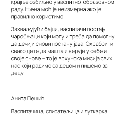
крајње озбиљно у васпитно-образовном
раду. Њена моћ је неизмерна ако је
правилно користимо.
Захваљујући бајци, васпитачи постају
чаробњаци који могу и треба да помогну
да дечији снови постану јава. Охрабрити
свако дете да машта и верује у себе и
своје снове – то је врхунска мисија свих
нас који радимо са децом и пишемо за
децу.
Анита Пешић
Васпитачица, списатељица и луткарка