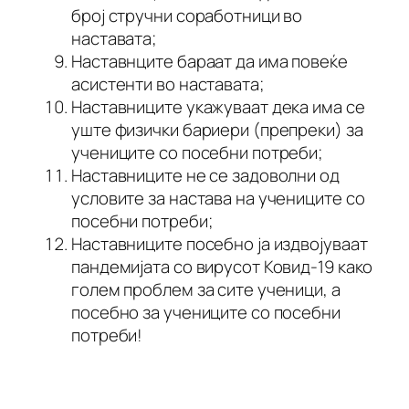
број стручни соработници во
наставата;
Наставнците бараат да има повеќе
асистенти во наставата;
Наставниците укажуваат дека има се
уште физички бариери (препреки) за
учениците со посебни потреби;
Наставниците не се задоволни од
условите за настава на учениците со
посебни потреби;
Наставниците посебно ја издвојуваат
пандемијата со вирусот Ковид-19 како
голем проблем за сите ученици, а
посебно за учениците со посебни
потреби!