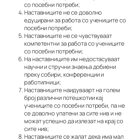
со посебни потреби;
Наставниците не се доволно
едуцирани за работа со учениците со
посебни потреби;
Наставниците не се чувствуваат
компетентни за работа со учениците
со посебни потребни;
На наставниците им недостасуваат
научни и стручни знаења добиени
преку собири, конференции и
работилници;
Наставниците наидуваарт на голем
број различни потешкотии кај
учениците со посебни потреби, па не
се доволно упатени за сите нив и не
можат успешно да излезат на крај со
сите нив;
Наставниците се жалат дека има мал