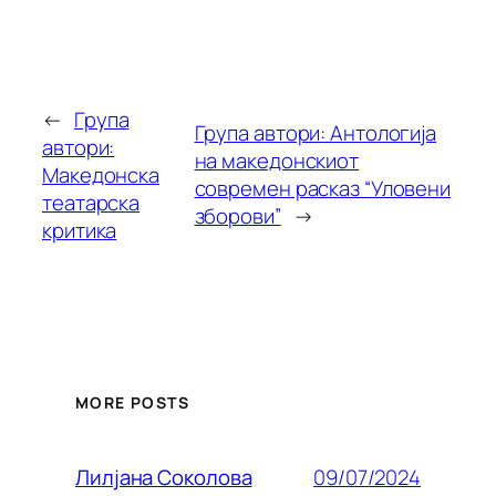
←
Група
Група автори: Антологија
автори:
на македонскиот
Македонска
современ расказ “Уловени
театарска
зборови”
→
критика
MORE POSTS
09/07/2024
Лилjана Соколова