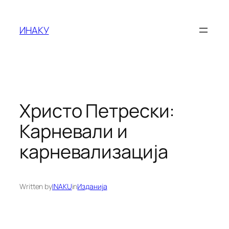
Оди
на
ИНАКУ
содржината
Христо Петрески:
Карневали и
карневализација
Written by
INAKU
in
Изданија