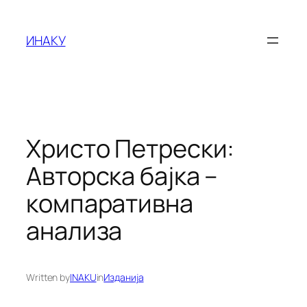
Оди
на
ИНАКУ
содржината
Христо Петрески:
Авторска бајка –
компаративна
анализа
Written by
INAKU
in
Изданија