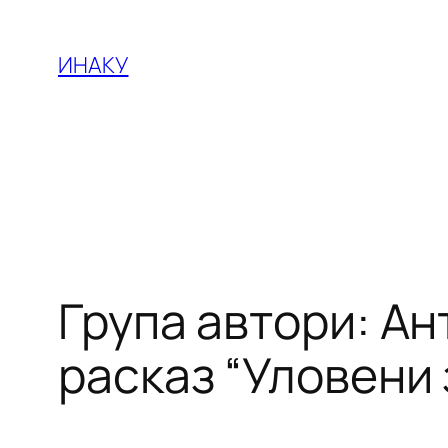
Оди
на
ИНАКУ
содржината
Група автори: А
расказ “Уловени