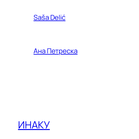
Saša Delić
Ана Петреска
ИНАКУ