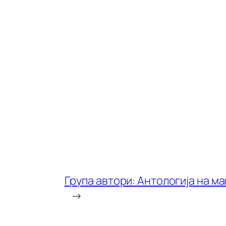
Група автори: Антологија на м
→