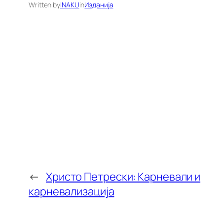
Written by
INAKU
in
Изданија
←
Христо Петрески: Карневали и
карневализација