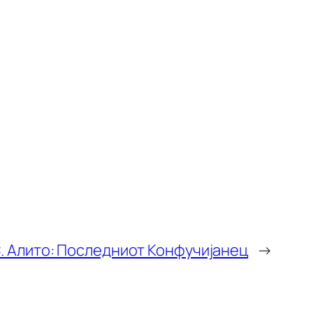
С. Алито: Последниот Конфучијанец
→