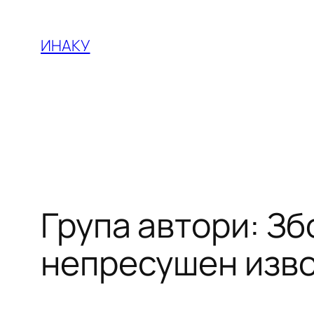
Оди
на
ИНАКУ
содржината
Група автори: Зб
непресушен изво