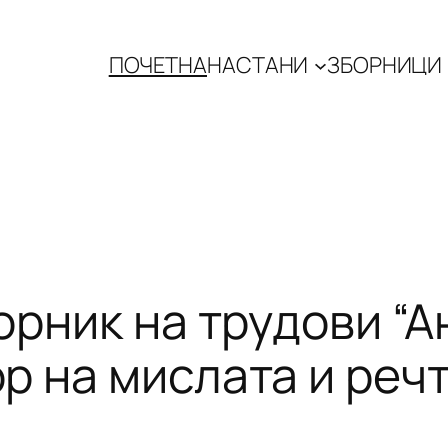
ПОЧЕТНА
НАСТАНИ
ЗБОРНИЦИ
орник на трудови “А
р на мислата и речт