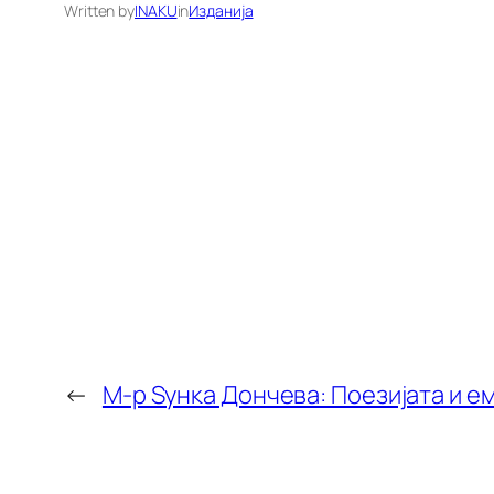
Written by
INAKU
in
Изданија
←
М-р Ѕунка Дончева: Поезијата и е