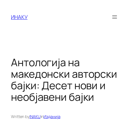
Оди
на
ИНАКУ
содржината
Антологија на
македонски авторски
бајки: Десет нови и
необјавени бајки
Written by
INAKU
in
Изданија