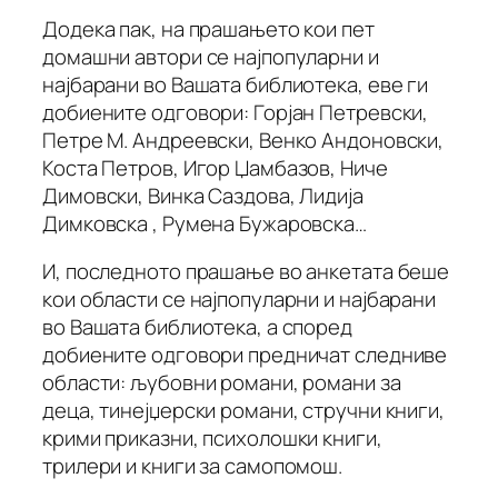
Додека пак, на прашањето кои пет
домашни автори се најпопуларни и
најбарани во Вашата библиотека, еве ги
добиените одговори: Горјан Петревски,
Петре М. Андреевски, Венко Андоновски,
Коста Петров, Игор Џамбазов, Ниче
Димовски, Винка Саздова, Лидија
Димковска , Румена Бужаровска…
И, последното прашање во анкетата беше
кои области се најпопуларни и најбарани
во Вашата библиотека, а според
добиените одговори предничат следниве
области: љубовни романи, романи за
деца, тинејџерски романи, стручни книги,
крими приказни, психолошки книги,
трилери и книги за самопомош.