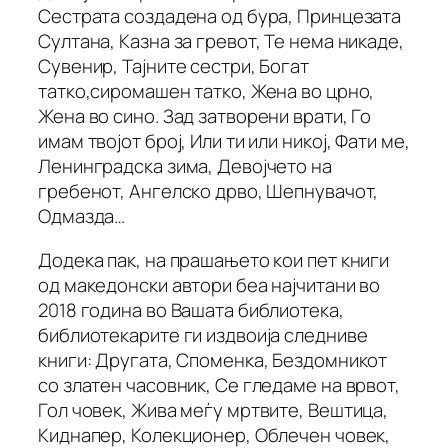
Сестрата создадена од бура, Принцезата
Султана, Казна за гревот, Те нема никаде,
Сувенир, Тајните сестри, Богат
татко,сиромашен татко, Жена во црно,
Жена во сино. Зад затворени врати, Го
имам твојот број, Или ти или никој, Фати ме,
Ленинградска зима, Девојчето на
гребенот, Ангелско дрво, Шепнувачот,
Одмазда…
Додека пак, на прашањето кои пет книги
од македонски автори беа најчитани во
2018 година во Вашата библиотека,
библиотекарите ги издвоија следниве
книги: Другата, Споменка, Бездомникот
со златен часовник, Се гледаме на врвот,
Гол човек, Жива меѓу мртвите, Вештица,
Киднапер, Колекционер, Облечен човек,