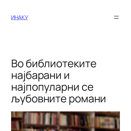
Оди
на
ИНАКУ
содржината
Во библиотеките
најбарани и
најпопуларни се
љубовните романи