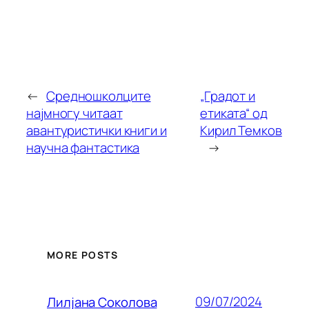
←
Средношколците
„Градот и
најмногу читаат
етиката“ од
авантуристички книги и
Кирил Темков
научна фантастика
→
MORE POSTS
09/07/2024
Лилjана Соколова