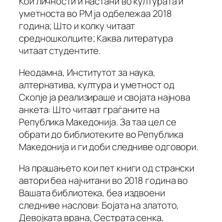
Кои личности и настани во културата и
уметноста во РМ ја одбележаа 2018
година; Што и колку читаат
средношколците; Каква литература
читаат студентите.
Неодамна, Институтот за наука,
алтернатива, култура и уметност од
Скопје ја реализираше и својата најнова
анкета: Што читаат граѓаните на
Република Македонија. За таа цел се
обрати до библиотеките во Република
Македонија и ги доби следниве одговори.
На прашањето кои пет книги од странски
автори беа најчитани во 2018 година во
Вашата библиотека, беа издвоени
следниве наслови: Бојата на златото,
Девојката врана, Сестрата сенка,