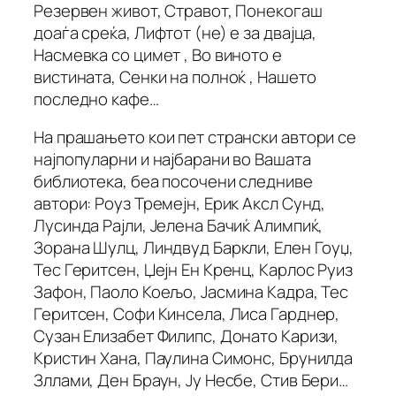
Резервен живот, Стравот, Понекогаш
доаѓа среќа, Лифтот (не) е за двајца,
Насмевка со цимет , Во виното е
вистината, Сенки на полноќ , Нашето
последно кафе…
На прашањето кои пет странски автори се
најпопуларни и најбарани во Вашата
библиотека, беа посочени следниве
автори: Роуз Тремејн, Ерик Аксл Сунд,
Лусинда Рајли, Јелена Бачиќ Алимпиќ,
Зорана Шулц, Линдвуд Баркли, Елен Гоуџ,
Тес Геритсен, Џејн Ен Кренц, Карлос Руиз
Зафон, Паоло Коељо, Јасмина Кадра, Тес
Геритсен, Софи Кинсела, Лиса Гарднер,
Сузан Елизабет Филипс, Донато Каризи,
Кристин Хана, Паулина Симонс, Брунилда
Зллами, Ден Браун, Ју Несбе, Стив Бери…