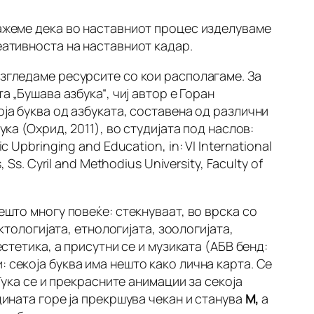
кажеме дека во наставниот процес изделуваме
еативноста на наставниот кадар.
азгледаме ресурсите со кои располагаме. За
а „Бушава азбука“, чиј автор е Горан
ја буква од азбуката, составена од различни
ка (Охрид, 2011), во студијата под наслов:
tic Upbringing and Education,
in: VI International
s. Cyril and Methodius University, Faculty of
ешто многу повеќе: стекнуваат, во врска со
ктологијата, етнологијата, зоологијата,
стетика, а присутни се и музиката (АБВ бенд:
 секоја буква има нешто како лична карта. Се
Тука се и прекрасните анимации за секоја
дината горе ја прекршува чекан и станува
М,
а