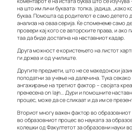
коментарот е на истата буква што се изучува
на што им личи буквата: топка, јадица, „како
буква. Помошта од родителот е само детето д
анализа на оваа серија. Ќе споменеме само де
провери кај кого се авторските права, и ако 
таа да биде достапна на наставниот кадар.
Друга можност е користењето на листот харт
ги држеа и од училиште.
Другите предмети, што не се македонски јазик
поподатни за учење на далечина. Тука секако
ангажирање на третиот фактор – својата креат
пренесена on lajn… Дури и помошните наставн
процес, може да се сликаат и да им се презент
Вториот многу важен фактор во образовниот 
во образовниот процес во науката за образова
колешки од Факултетот за образовни науки во 