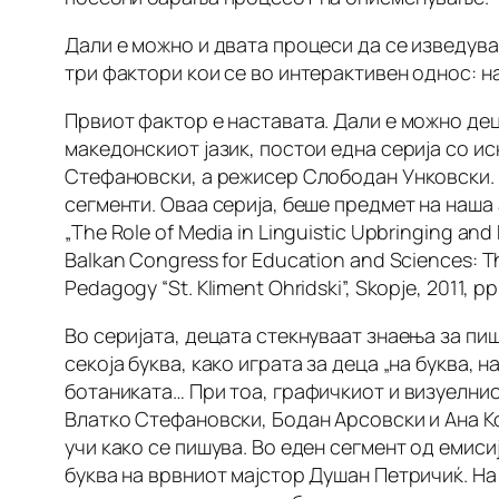
Дали е можно и двата процеси да се изведув
три фактори кои се во интерактивен однос: н
Првиот фактор е наставата. Дали е можно дец
македонскиот јазик, постои една серија со ис
Стефановски, а режисер Слободан Унковски. С
сегменти. Оваа серија, беше предмет на наша 
„The Role of Media in Linguistic Upbringing and
Balkan Congress for Education and Sciences: Th
Pedagogy “St. Kliment Ohridski”, Skopje, 2011, pp
Во серијата, децата стекнуваат знаења за пиш
секоја буква, како играта за деца „на буква, 
ботаниката… При тоа, графичкиот и визуелниот
Влатко Стефановски, Бодан Арсовски и Ана Ко
учи како се пишува. Во еден сегмент од емиси
буква на врвниот мајстор Душан Петричиќ. На