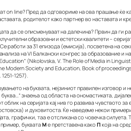
аат on line? Пред да одговориме на ова прашање ќе 
аставата, родителот како партнер во наставата и кр
ата да се описменуваат на далечина? Првин да ги р
клучителни образовни и естетски квалитети – серијат
е работи за 31 епизода (емисија), посветена на секо
анализа на VI Балкански конгрес за образование и нау
 Education” (Nikolovska, V.
The Role of Media in Linguis
e Modern Society and Education, Book of proceedings, S
. 1251-1257).
увањето на буквата, нејзиниот правилен изговор и н
на буква…“ знаења од областа на ономастиката, дијале
 облик на серијата кај нив го развива чувството за е
стовска) и духовитоста. Ќе наведеме некои примери:
јата, графички, таа е отсликана со човечка силуета. 
 пример, буквата
М
е претставена како
П
која на сре