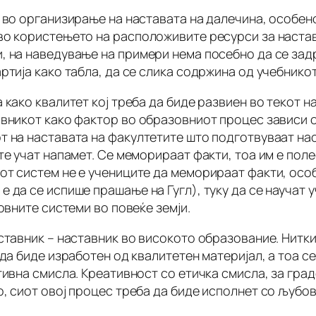
н во организирање на наставата на далечина, особен
во користењето на расположивите ресурси за наста
, на наведување на примери нема посебно да се зад
тија како табла, да се слика содржина од учебникот 
како квалитет кој треба да биде развиен во текот на
авникот како фактор во образовниот процес зависи 
т на наставата на факултетите што подготвуваат нас
е учат напамет. Се меморираат факти, тоа им е полес
т систем не е учениците да меморираат факти, особе
 да се испише прашање на Гугл), туку да се научат 
овните системи во повеќе земји.
ставник – наставник во високото образование. Нитки
 да биде изработен од квалитетен материјал, а тоа 
ивна смисла. Креативност со етичка смисла, за град
, сиот овој процес треба да биде исполнет со љубов