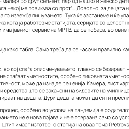
 –
малер
! Во друг сегмент, пар од машко и женско дет
 кога некој ме повикува со прст“… Доволно, за децата
а го извежба пишувањето. Тука ќе застанеме и ќе уп
ка кога ја работевме статијата, серијата во целост н
ги има јавниот сервис на МРТВ, да се побара, во ови
ија како табла. Само треба да се насочи правилно к
, во кој спаѓа описменувањето, главно се базираат н
 не спаѓаат уметностите, особено ликовната уметнос
ивност, може да изнајде решенија. Камера, лист хар
и средства што се закачени на ѕидовите на училниц
ираат на децата. Дури децата можат да си ги преслик
процес, особено во услови на пандемија е родитело
нието не е нова појава и не е поврзана само со усло
Штип имаат изготвено статија на оваа тема (Petrovska