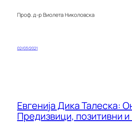
Проф. д-р Виолета Николовска
02/03/2021
Евгенија Дика Талеска: О
Предизвици, позитивни и 