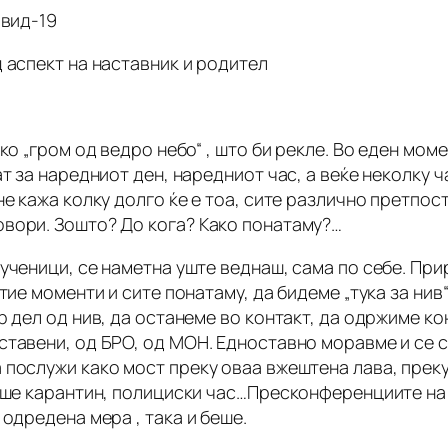
овид-19
 аспект на наставник и родител
ко „гром од ведро небо“ , што би рекле. Во еден мом
ат за наредниот ден, наредниот час, а веќе неколку 
не кажа колку долго ќе е тоа, сите различно претпос
вори. Зошто? До кога? Како понатаму?…
ученици, се наметна уште веднаш, сама по себе. Пр
тие моменти и сите понатаму, да бидеме „тука за нив
р дел од нив, да останеме во контакт, да одржиме к
тавени, од БРО, од МОН. Едноставно моравме и се сн
послужи како мост преку оваа вжештена лава, преку
ваше карантин, полициски час…Пресконференциите на
одредена мера , така и беше.