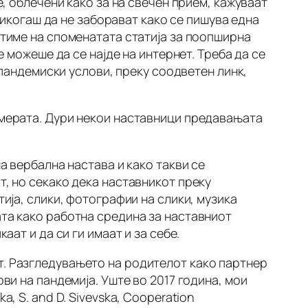
е, облечени како за на свечен прием, кажуваат
 никогаш да не заборават како се пишува една
атиме на споменатата статија за поопширна
е можеше да се најде на интернет. Треба да се
е пандемиски услови, преку соодветен линк,
амерата. Дури некои наставници предавањата
а вербална настава и како такви се
т, но секако дека наставникот преку
тија, слики, фотографии на слики, музика
ата како работна средина за наставниот
аат и да си ги имаат и за себе.
т. Разгледувањето на родителот како партнер
ви на пандемија. Уште во 2017 година, мои
, S. and D. Sivevska,
Cooperation