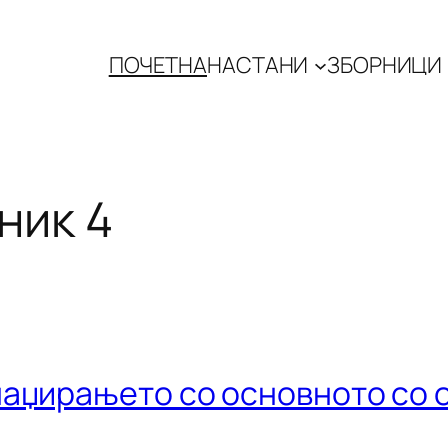
ПОЧЕТНА
НАСТАНИ
ЗБОРНИЦИ
ник 4
наџирањето со основното со 