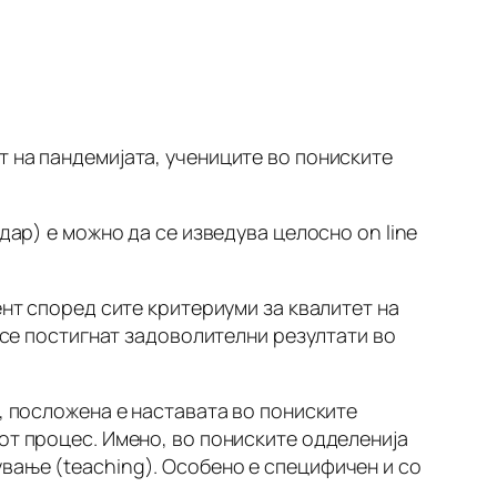
 на пандемијата, учениците во пониските
дар) е можно да се изведува целосно on line
ент според сите критериуми за квалитет на
а се постигнат задоволителни резултати во
, посложена е наставата во пониските
от процес. Имено, во пониските одделенија
вање (teaching). Особено е специфичен и со