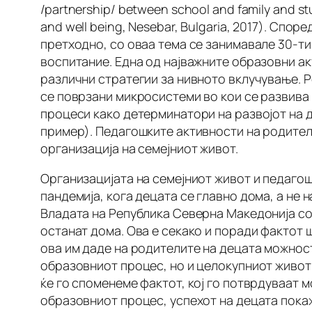
/partnership/ between school and family and s
and well being, Nesebar, Bulgaria, 2017). Спо
претходно, со оваа тема се занимавале 30-ти
воспитание. Една од најважните образовни ак
различни стратегии за нивното вклучување. Р
се поврзани микросистеми во кои се развива 
процеси како детерминатори на развојот на д
пример). Педагошките активности на родите
организација на семејниот живот.
Организацијата на семејниот живот и педаго
пандемија, кога децата се главно дома, а не 
Владата на Република Северна Македонија со
останат дома. Ова е секако и поради фактот 
ова им даде на родителите на децата можност 
образовниот процес, но и целокупниот живот 
ќе го споменеме фактот, кој го потврдуваат м
образовниот процес, успехот на децата пока