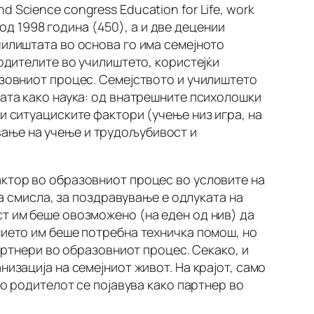
nd Science congress Education for Life, work
 од 1998 година (450), а и две децении
чилиштата во основа го има семејното
родителите во училиштето, користејќи
азовниот процес. Семејството и училиштето
јата како наука: од внатрешните психолошки
и ситуациските фактори (учење низ игра, на
вање на учење и трудољубивост и
актор во образовниот процес во условите на
аа смисла, за поздравување е одлуката на
т им беше овозможено (на еден од нив) да
нието им беше потребна техничка помош, но
партнери во образовниот процес. Секако, и
изација на семејниот живот. На крајот, само
то родителот се појавува како партнер во