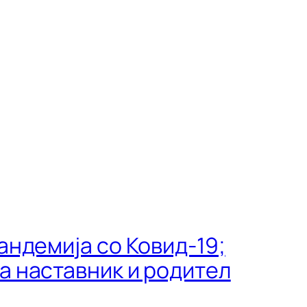
андемија со Ковид-19;
а наставник и родител