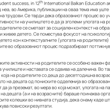
th
tudent success,
in 12
International Balkan Education a
ред неа, во Америка, публикации на оваа тема има уште
на трудови. Се тврди дека образовниот процес во у
тивности на училиштето е да ја зголеми улогата на 
одителите се сметаат за социјален контекст на обр
и живее детето. Се поместува фокусот на психологи
етето кон контекстуалните (улогата на родителите) 
лите во образовниот процес подразбираат поттикну
шките активности на родителите се особено важен ф
на училиште и наставата се одвива на далечина. Во т
 која на родителите со деца до десетгодишна возрас
што на децата од пониските одделенија во образова
да ја преземат, во мера во која можат, улогата на 
на децата (а и на возрасните) бараше поинаква орган
оите колешки во нивната студија, дека онаму каде ш
жува повисоки резултати.