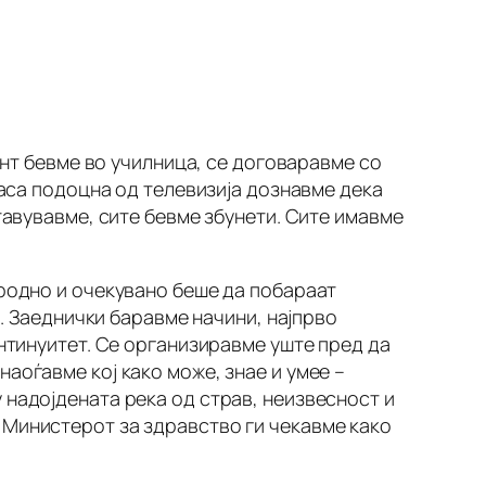
ент бевме во училница, се договаравме со
часа подоцна од телевизија дознавме дека
тавувавме, сите бевме збунети. Сите имавме
иродно и очекувано беше да побараат
“. Заеднички баравме начини, најпрво
онтинуитет. Се организиравме уште пред да
аоѓавме кој како може, знае и умее –
 надојдената река од страв, неизвесност и
 Министерот за здравство ги чекавме како