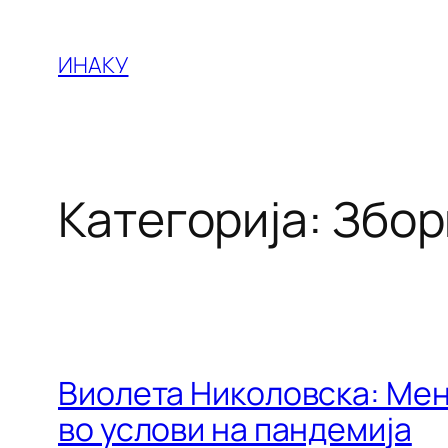
Оди
на
ИНАКУ
содржината
Категорија:
Збор
Виолета Николовска: Ме
во услови на пандемија