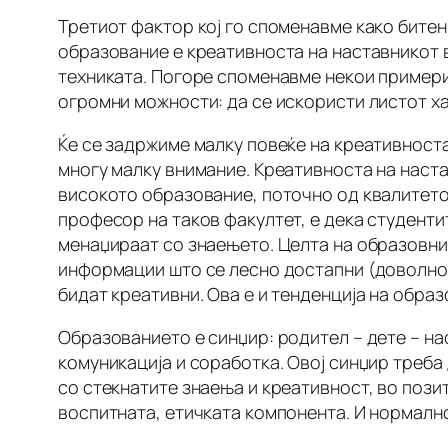
Третиот фактор кој го споменавме како бите
образование е креативноста на наставникот 
техниката. Погоре споменавме некои примери
огромни можности: да се искористи листот хар
Ќе се задржиме малку повеќе на креативноста 
многу малку внимание. Креативноста на наст
високото образование, поточно од квалитето
професор на таков факултет, е дека студентит
менаџираат со знаењето. Целта на образовнио
информации што се лесно достапни (доволно е
бидат креативни. Ова е и тенденција на образ
Образованието е синџир: родител – дете – на
комуникација и соработка. Овој синџир треба
со стекнатите знаења и креативност, во позит
воспитната, етичката компонента. И нормално