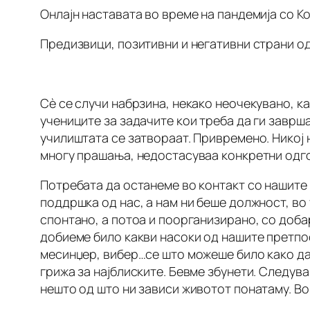
Онлајн наставата во време на пандемија со К
Предизвици, позитивни и негативни страни од
Сѐ се случи набрзина, некако неочекувано, ка
учениците за задачите кои треба да ги заврш
училиштата се затвораат. Привремено. Никој 
многу прашања, недостасуваа конкретни одго
Потребата да останеме во контакт со нашите 
поддршка од нас, а нам ни беше должност, во 
спонтано, а потоа и поорганизирано, со доба
добиеме било какви насоки од нашите претпос
месинџер, вибер…се што можеше било како да 
грижа за најблиските. Бевме збунети. Следу
нешто од што ни зависи животот понатаму. Во 