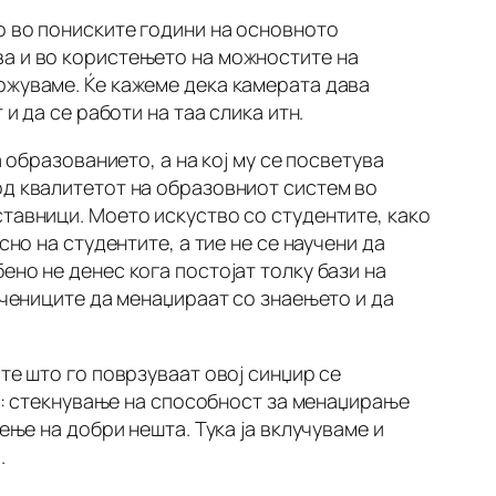
о во пониските години на основното
ва и во користењето на можностите на
ржуваме. Ќе кажеме дека камерата дава
и да се работи на таа слика итн.
 образованието, а на кој му се посветува
од квалитетот на образовниот систем во
тавници. Моето искуство со студентите, како
но на студентите, а тие не се научени да
но не денес кога постојат толку бази на
учениците да менаџираат со знаењето и да
те што го поврзуваат овој синџир се
се: стекнување на способност за менаџирање
ење на добри нешта. Тука ја вклучуваме и
.