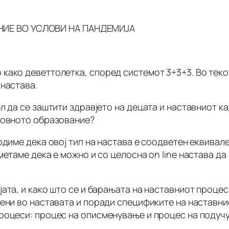
ИЕ ВО УСЛОВИ НА ПАНДЕМИЈА
како деветтолетка, според системот 3+3+3. Во текот
 настава.
 да се заштити здравјето на децата и наставниот ка
новното образование?
рдиме дека овој тип на настава е соодветен еквивал
метаме дека е можно и со целосна on line настава д
ата, и како што се и барањата на наставниот процес
ени во наставата и поради спецификите на наставни
роцеси: процес на описменување и процес на подучу