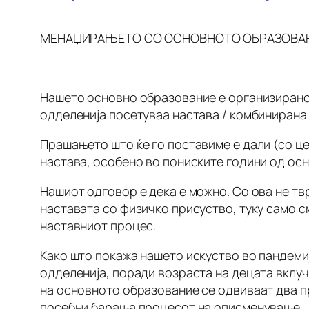
МЕНАЏИРАЊЕТО СО ОСНОВНОТО ОБРАЗОВАН
Нашето основно образование е организирано 
одделенија посетуваа настава / комбинирана
Прашањето што ќе го поставиме е дали (со цел
настава, особено во пониските години од ос
Нашиот одговор е дека е можно. Со ова не тв
наставата со физичко присуство, туку само с
наставниот процес.
Како што покажа нашето искуство во пандемиј
одделенија, поради возраста на децата вклуч
на основното образование се одвиваат два п
посебни барања процесот на описменување.