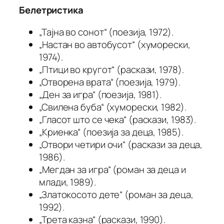
Белетристика
„Тајна во сонот“ (поезија, 1972).
„Настан во автобусот“ (хуморески,
1974).
„Птици во кругот“ (раскази, 1978).
„Отворена врата“ (поезија, 1979).
„Ден за игра“ (поезија, 1981).
„Свилена буба“ (хуморески, 1982).
„Гласот што се чека“ (раскази, 1983).
„Криенка“ (поезија за деца, 1985).
„Отвори четири очи“ (раскази за деца,
1986).
„Мегдан за игра“ (роман за деца и
млади, 1989).
„Златокосото дете“ (роман за деца,
1992).
„Трета казна“ (раскази, 1990).