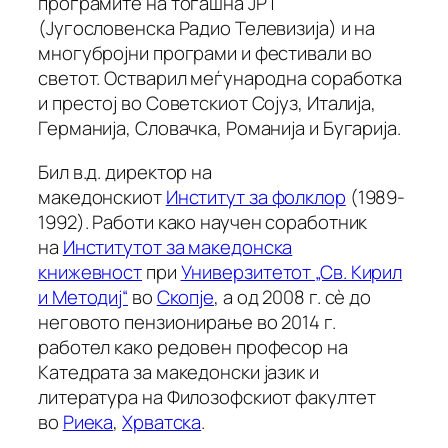
програмите на тогашна ЈРТ
(Југословенска Радио Телевизија) и на
многубројни програми и фестивали во
светот. Остварил меѓународна соработка
и престој во Советскиот Сојуз, Италија,
Германија, Словачка, Романија и Бугарија.
Бил в.д. директор на
македонскиот
Институт за фолклор
(1989-
1992). Работи како научен соработник
на
Институтот за македонска
книжевност
при
Универзитетот „Св. Кирил
и Методиј“
во
Скопје
, а од 2008 г. сè до
неговото пензионирање во 2014 г.
работел како редовен професор на
Катедрата за македонски јазик и
литература на Филозофскиот факултет
во
Риека
,
Хрватска
.