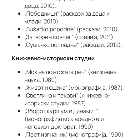
деца, 2010).
„Победници“ (раскази за деца и
млади, 2010).
„Sušačko popodne“ (раскази, 2010).
„Затворен ковчег“ (поезија, 2011).
„Сушачко попладне“ (раскази, 2012).
Книжевно-историски студии
„Моќ на поетската реч“ (книжевна
наука, 1980).
„Живот и сцена“ (монографија, 1987).
„Светлина и текови“ (книжевно-
исориски студии, 1987).
„Зборот куршум и динамит“
(монографија која воедно е и
неговиот докторат, 1990).
„Поет изгнаник“ (монографија, 1990).