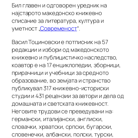
Бил главен и одговорен уредник на
најстарото македонско книжевно
списание за литература, култура и
уметност „
Современост
“.
Васил Тоциновски е потписник на 57
редакции и избори од македонското
книжевно и публицистичко наследство,
коавтор е на 17 енциклопедии, зборници,
прирачници и учебници за средното
образование, во земјата и странство
публикувал 317 книжевно-историски
студии и 431 рецензии за автори и дела од
домашната и светската книжевност.
Неговите трудови се преведувани на:
германски, италијански, англиски,
словачки, хрватски, српски, бугарски,
словенечки, албански, полски, турски,