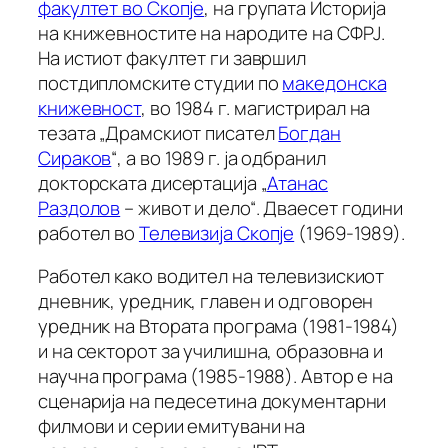
факултет во Скопје
, на групата Историја
на книжевностите на народите на СФРЈ.
На истиот факултет ги завршил
постдипломските студии по
македонска
книжевност
, во 1984 г. магистрирал на
тезата „Драмскиот писател
Богдан
Сираков
“, а во 1989 г. ја одбранил
докторската дисертација „
Атанас
Раздолов
– живот и дело“. Дваесет години
работел во
Телевизија Скопје
(1969-1989).
Работел како водител на телевизискиот
дневник, уредник, главен и одговорен
уредник на Втората програма (1981-1984)
и на секторот за училишна, образовна и
научна програма (1985-1988). Автор е на
сценарија на педесетина документарни
филмови и серии емитувани на