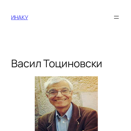
Оди
на
ИНАКУ
содржината
Васил Тоциновски