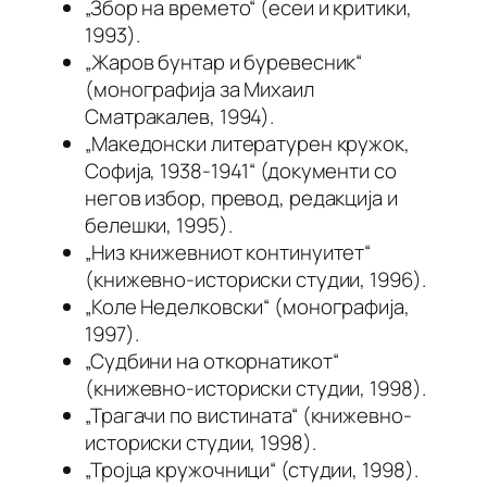
„Збор на времето“ (есеи и критики,
1993).
„Жаров бунтар и буревесник“
(монографија за Михаил
Сматракалев, 1994).
„Македонски литературен кружок,
Софија, 1938-1941“ (документи со
негов избор, превод, редакција и
белешки, 1995).
„Низ книжевниот континуитет“
(книжевно-историски студии, 1996).
„Коле Неделковски“ (монографија,
1997).
„Судбини на откорнатикот“
(книжевно-историски студии, 1998).
„Трагачи по вистината“ (книжевно-
историски студии, 1998).
„Тројца кружочници“ (студии, 1998).