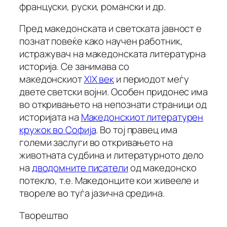
француски, руски, романски и др.
Пред македонската и светската јавност е
познат повеќе како научен работник,
истражувач на македонската литературна
историја. Се занимава со
македонскиот
XIX век
и периодот меѓу
двете светски војни. Особен придонес има
во откривањето на непознати страници од
историјата на
Македонскиот литературен
кружок во Софија
. Во тој правец има
големи заслуги во откривањето на
животната судбина и литературното дело
на
дводомните писатели
од македонско
потекло, т.е. Македонците кои живееле и
твореле во туѓа јазична средина.
Творештво