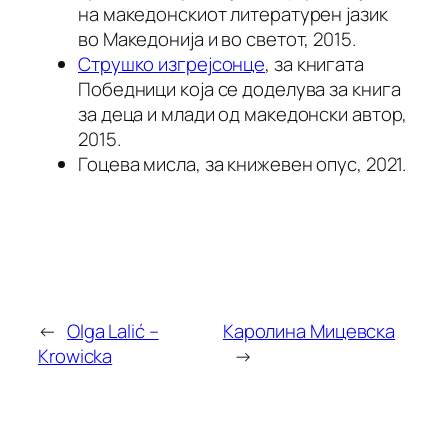
на македонскиот литературен јазик
во Македонија и во светот, 2015.
Струшко изгрејсонце
, за книгата
Победници која се доделува за книга
за деца и млади од македонски автор,
2015.
Гоцева мисла, за книжевен опус, 2021.
←
Olga Lalić –
Каролина Мицевска
Krowicka
→