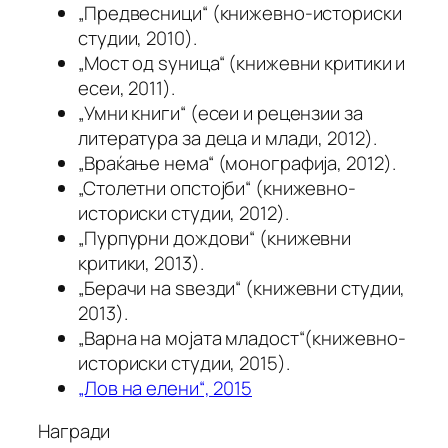
„Предвесници“ (книжевно-историски
студии, 2010).
„Мост од ѕуница“ (книжевни критики и
есеи, 2011).
„Умни книги“ (есеи и рецензии за
литература за деца и млади, 2012).
„Враќање нема“ (монографија, 2012).
„Столетни опстојби“ (книжевно-
историски студии, 2012).
„Пурпурни дождови“ (книжевни
критики, 2013).
„Берачи на ѕвезди“ (книжевни студии,
2013).
„Варна на мојата младост“(книжевно-
историски студии, 2015).
„Лов на елени“, 2015
Награди