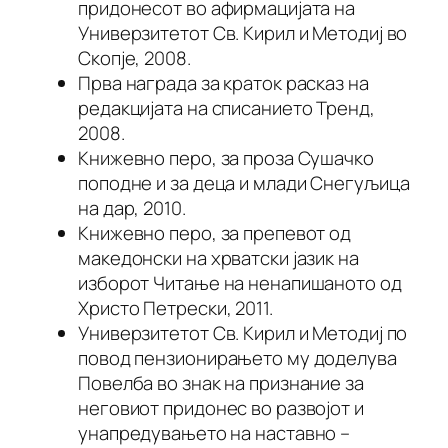
придонесот во афирмацијата на
Универзитетот Св. Кирил и Методиј во
Скопје, 2008.
Прва награда за краток расказ на
редакцијата на списанието Тренд,
2008.
Книжевно перо, за проза Сушачко
поподне и за деца и млади Снегуљица
на дар, 2010.
Книжевно перо, за препевот од
македонски на хрватски јазик на
изборот Читање на ненапишаното од
Христо Петрески, 2011.
Универзитетот Св. Кирил и Методиј по
повод пензионирањето му доделува
Повелба во знак на признание за
неговиот придонес во развојот и
унапредувањето на наставно –