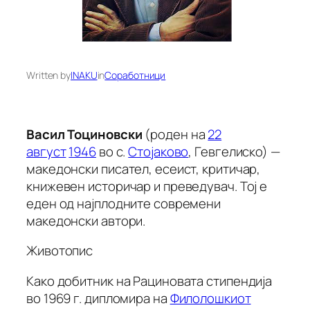
Written by
INAKU
in
Соработници
Васил Тоциновски
(роден на
22
август
1946
во с.
Стојаково
, Гевгелиско) —
македонски писател, есеист, критичар,
книжевен историчар и преведувач. Тој е
еден од најплодните современи
македонски автори.
Животопис
Како добитник на Рациновата стипендија
во 1969 г. дипломира на
Филолошкиот