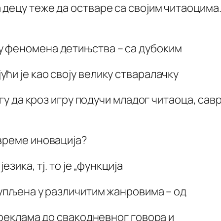
децу теже да остваре са својим читаоцима.
у феномена детињства – са дубоким
ћи је као своју велику стваралачку
огу да кроз игру подучи младог читаоца, са
време иновација?
езика, тј. то је „функција
тупљена у различитим жанровима – од
 реклама до свакодневног говора и