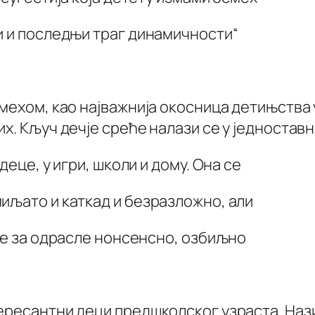
и и последњи траг динамичности“
мехом, као најважнија окосница детињства у
их. Кључ дечје среће налази се у једноста
деце, у игри, школи и дому. Она се
иљато и каткад и безразложно, али
 је за одрасле нонсенсно, озбиљно
ересантни деци предшколског узраста. Нази