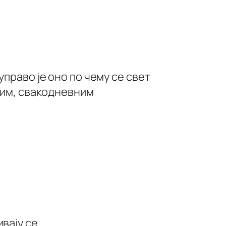
право је оно по чему се свет
вним, свакодневним
вају се