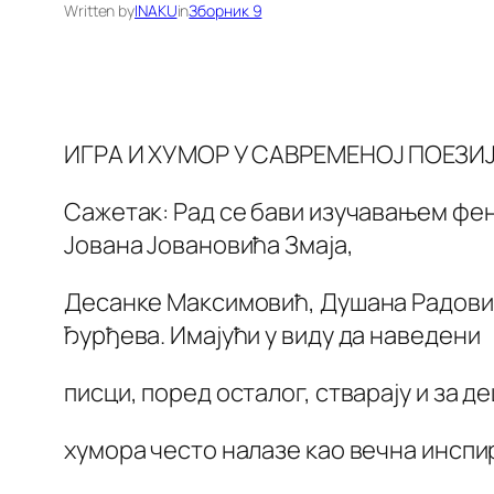
Written by
INAKU
in
Зборник 9
ИГРА И ХУМОР У САВРЕМЕНОЈ ПОЕЗИЈ
Сажетак: Рад се бави изучавањем фен
Јована Јовановића Змаја,
Десанке Максимовић, Душана Радови
Ђурђева. Имајући у виду да наведени
писци, поред осталог, стварају и за де
хумора често налазе као вечна инспи