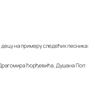
а децу на примеру следећих песника:
 Драгомира Ђорђевића, Душана Поп