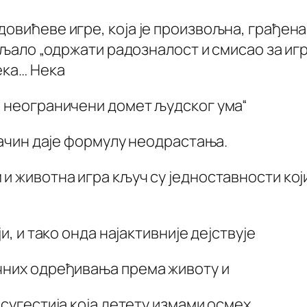
овићеве игре, која је произвољна, грађена 
аљало „одржати радозналост и смисао за игр
ека… Нека
ј неограничени домет људског ума“
 начин даје формулу неодрастања.
и животна игра кључ су једноставности који
и, и тако онда најактивније дејствује
ичних одређивања према животу и
 сугестија која детету измами осмех