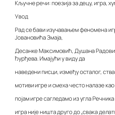
Кључне речи: поезија за децу, игра, х
Увод
Рад се бави изучавањем феномена игр
Јовановића Змаја,
Десанке Максимовић, Душана Радови
Ђурђева. Имајући у виду да
наведени писци, између осталог, ствар
мотиви игре и смеха често налазе као
појам игре сагледамо из угла Речник
игра није ништа друго до „свака дела