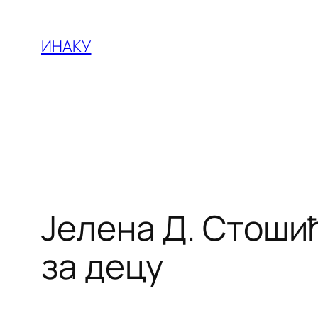
Оди
на
ИНАКУ
содржината
Јелена Д. Стошић
за децу