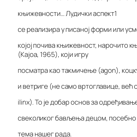
књижевности… Лудички аспект1
се реализира у писаној форми или усм
којој почива књижевност, нарочито к
(Кајоа, 1965), који игру
посматра као такмичење (agon), коцку
и ветриге (не само вртоглавице, већ 
ilinx). То је добар основ за одређива
свеколиког бављења децом, посебно к
тема нашег рада.