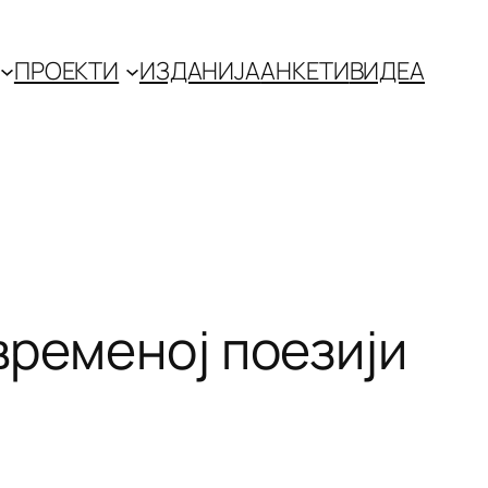
ПРОЕКТИ
ИЗДАНИЈА
АНКЕТИ
ВИДЕА
временој поезији