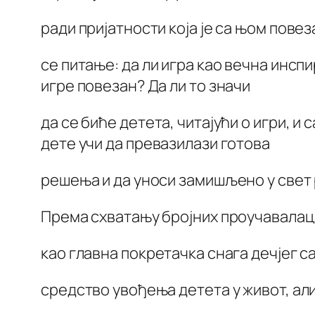
ради пријатности која је са њом повез
се питање: да ли игра као вечна инспи
игре повезан? Да ли то значи
да се биће детета, читајући о игри, и 
дете учи да превазилази готова
решења и да уноси замишљено у свет р
Према схватању бројних проучавалаца
као главна покретачка снага дечјег 
средство увођења детета у живот, али