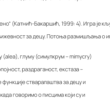
ено“ (Катнић-Бакаршић, 1999: 4). Игра је кљ
њижевност за децу. Потоња размишљања о иг
 (alea), глуму (симулкрум – mimycry)
опојност, раздраганост, екстаза –
ње функције стваралаштва за децу и
ада говоримо о писцима који су и