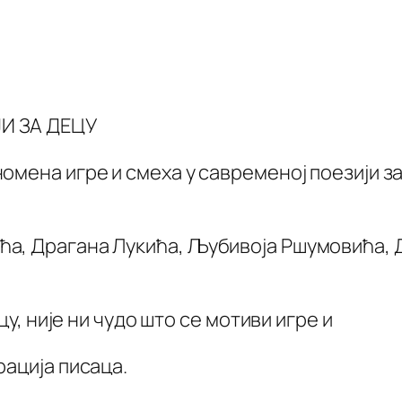
И ЗА ДЕЦУ
омена игре и смеха у савременој поезији з
ћа, Драгана Лукића, Љубивоја Ршумовића,
цу, није ни чудо што се мотиви игре и
рација писаца.