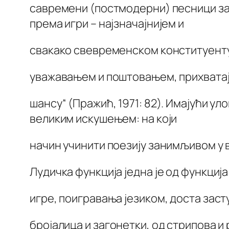
савремени (постмодерни) песници за 
према игри – најзначајнијем и
свакако свевременском конституент
уважавањем и поштовањем, прихватају
шансу“ (Пражић, 1971: 82). Имајући ул
великим искушењем: на који
начин учинити поезију занимљивом у 
Лудичка функција једна је од функција ј
игре, поигравања језиком, доста зас
бројалица и загонетки, од стрипова и