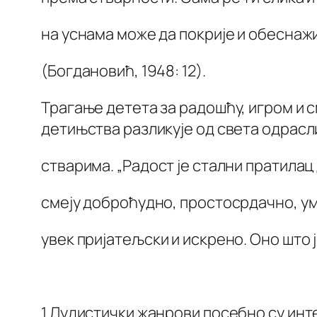
на уснама може да покрије и обеснаж
(Богдановић, 1948: 12).
Трагање детета за радошћу, игром и с
детињства разликује од света одрасл
стварима. „Радост је стални пратилац 
смеју доброћудно, простосрдачно, ум
увек пријатељски и искрено. Оно што
1 Лудистички жанрови посебно су инт