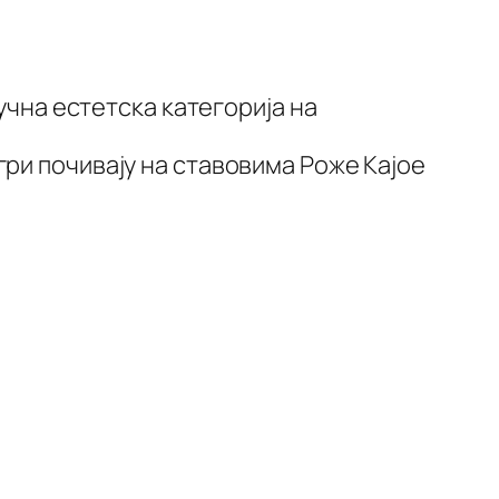
учна естетска категорија на
ри почивају на ставовима Роже Кајое