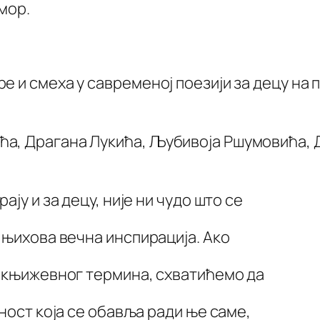
умор.
е и смеха у савременој поезији за децу на 
ћа, Драгана Лукића, Љубивоја Ршумовића,
ају и за децу, није ни чудо што се
 њихова вечна инспирација. Ако
а књижевног термина, схватићемо да
тност која се обавља ради ње саме,