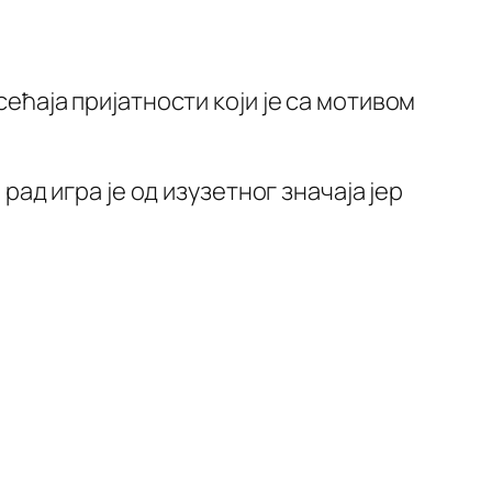
сећаја пријатности који је са мотивом
 рад игра је од изузетног значаја јер