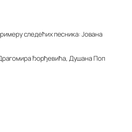
примеру следећих песника: Јована
 Драгомира Ђорђевића, Душана Поп