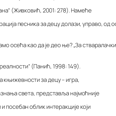
ана“ (Живковић, 2001: 278). Намеће
рација песника за децу долази, управо, од о
само осећа као да је део ње? „За стваралачки
еалности“ (Панић, 1998: 149).
 књижевности за децу – игра,
сазнања света, представља најмоћније
 и посебан облик интеракције који