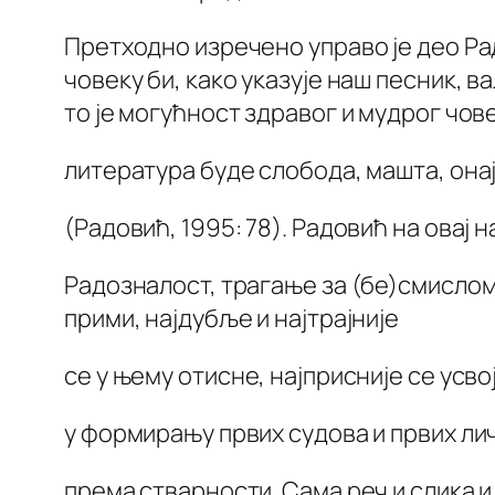
Претходно изречено управо је део Рад
човеку би, како указује наш песник, в
то је могућност здравог и мудрог чов
литература буде слобода, машта, она
(Радовић, 1995: 78). Радовић на овај
Радозналост, трагање за (бе)смислом 
прими, најдубље и најтрајније
се у њему отисне, најприсније се усвој
у формирању првих судова и првих л
према стварности. Сама реч и слика и