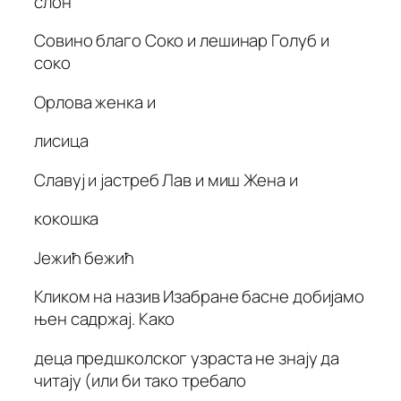
слон
Совино благо Соко и лешинар Голуб и
соко
Орлова женка и
лисица
Славуј и јастреб Лав и миш Жена и
кокошка
Јежић бежић
Кликом на назив Изабране басне добијамо
њен садржај. Како
деца предшколског узраста не знају да
читају (или би тако требало