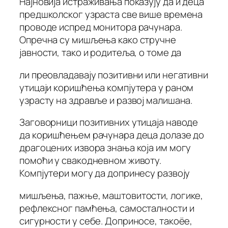
Најновија истраживања показују да и деца
предшколског узраста све више времена
проводе испред монитора рачунара.
Опречна су мишљења како стручне
јавности, тако и родитеља, о томе да
ли преовладавају позитивни или негативни
утицаји коришћења компјутера у раном
узрасту на здравље и развој малишана.
Заговорници позитивних утицаја наводе
да коришћењем рачунара деца долазе до
драгоцених извора знања која им могу
помоћи у свакодневном животу.
Компјутери могу да допринесу развоју
мишљења, пажње, маштовитости, логике,
рефлексног памћења, самосталности и
сигурности у себе. Доприносе, такоёе,