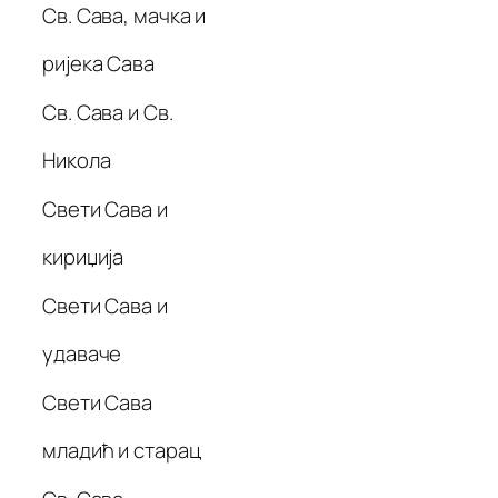
Св. Сава, мачка и
ријека Сава
Св. Сава и Св.
Никола
Свети Сава и
кириџија
Свети Сава и
удаваче
Свети Сава
младић и старац