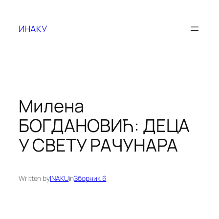
Оди
на
ИНАКУ
содржината
Милена
БОГДАНОВИЋ: ДЕЦА
У СВЕТУ РАЧУНАРА
Written by
INAKU
in
Зборник 6