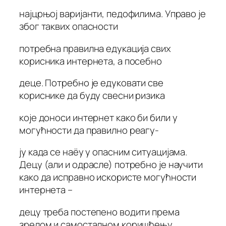
најцрњој варијанти, педофилима. Управо је
због таквих опасности
потребна правилна едукација свих
корисника интернета, а посебно
деце. Потребно је едуковати све
кориснике да буду свесни ризика
које доноси интернет како би били у
могућности да правилно реагу-
ју када се наёу у опасним ситуацијама.
Децу (али и одрасле) потребно је научити
како да исправно искористе могућности
интернета –
децу треба постепено водити према
зрелом и самосталном коришћењу