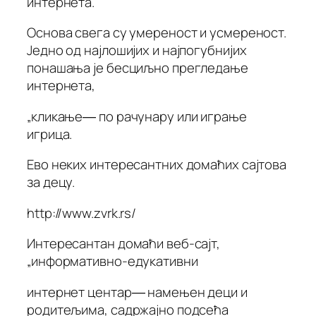
интернета.
Основа свега су умереност и усмереност.
Једно од најлошијих и најпогубнијих
понашања је бесциљно прегледање
интернета,
„кликање― по рачунару или играње
игрица.
Ево неких интересантних домаћих сајтова
за децу.
http://www.zvrk.rs/
Интересантан домаћи веб-сајт,
„информативно-едукативни
интернет центар― намењен деци и
родитељима, садржајно подсећа