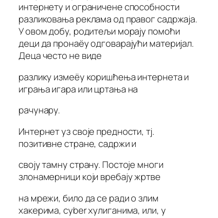
интернету и ограничене способности
разликовања реклама од правог садржаја.
У овом добу, родитељи морају помоћи
деци да пронаёу одговарајући материјал.
Деца често не виде
разлику измеёу коришћења интернета и
играња игара или цртања на
рачунару.
Интернет уз своје предности, тј.
позитивне стране, садржи и
своју тамну страну. Постоје многи
злонамерници који вребају жртве
на мрежи, било да се ради о злим
хакерима, cyber хулиганима, или, у