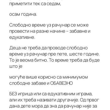
приметити тек са седам,
осам година.
Слободно време уз рачунар се може
провести на разне начине – забавне и
едукативне.
Деца не треба да проводе слободно
време уз рачунар пре пете, шесте године.
То је веома битно. То време треба да буде
што је
могуће више корисно са минимумом
слободне забаве и ОБАВЕЗНО
БЕЗ игрица или са едукативним играма,
али их треба називати другачије. Од првог
дана дете мора да зна да рачунар није за