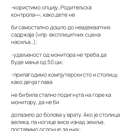
-користимо опцију,,Родитељска
контрола―, како дете не
би самостално дошло до неадекватних
садржаја (нпр. експлицитних сцена
насиља…);
-удаљеност од монитора не треба да
буде мања од 50 цм;
-прилагодимо компјутерски сто и столицу,
како дечја глава
не би била стално подигнута на горе ка
монитору, да не би
долазило до болова у врату. Ако је столица
велика, па ногице висе изнад земље,
поставимо ослонце за њих;