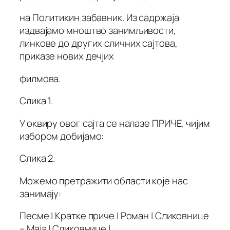
на Политикин забавник. Из садржаја
издвајамо мноштво занимљивости,
линкове до других сличних сајтова,
приказе нових дечјих
филмова.
Слика 1.
У оквиру овог сајта се налазе ПРИЧЕ, чијим
избором добијамо:
Слика 2.
Можемо претражити области које нас
занимају:
Песме | Кратке приче | Роман | Сликовнице
– Маја | Сликовнице |