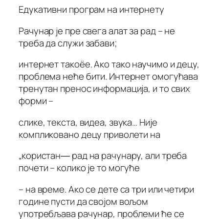
Едукативни програм на интернету
Рачунар је пре свега алат за рад – не
треба да служи забави;
интернет такоёе. Ако тако научимо и децу,
проблема неће бити. Интернет омогућава
тренутан пренос информација, и то свих
форми –
слике, текста, видеа, звука… Није
компликовано децу приволети на
„користан― рад на рачунару, али треба
почети – колико је то могуће
– на време. Ако се дете са три или четири
године пусти да својом вољом
употребљава рачунар, проблеми ће се