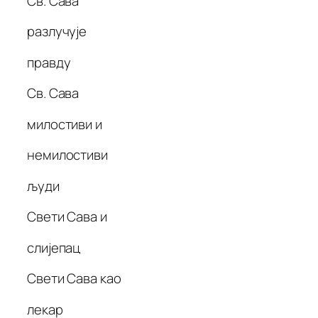
Св. Сава
разлучује
правду
Св. Сава
милостиви и
немилостиви
људи
Свети Сава и
слијепац
Свети Сава као
лекар