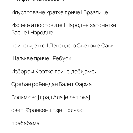
Илустроване кратке приче | Брзалице
Изреке и пословице | Народне загонетке |
Басне | Народне
приповијетке | Легенде о Светоме Сави
Шаљиве приче | Ребуси
Избором Кратке приче добијамо:
Срећан роёендан Балет Фарма
Волим свој град Ала је леп овај
свет! Франкенштајн Прича о
прабабама