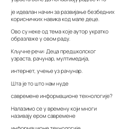
је идеалан начин за развијање безбедних
корисничких навика код мале деце.
Ово су неке од тема које аутор укратко
образлаже у овом раду.
Кључне речи: Деца предшколског
узраста, рачунар, мултимедија,
интернет, учење уз рачунар.
Шта је то што нам нуде
савремене информационе технологије?
Налазимо се у времену који многи
називају ером савремене
информационе технологије.