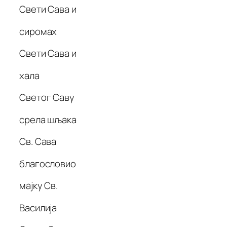
Свети Сава и
сиромах
Свети Сава и
хала
Светог Саву
срела шљака
Св. Сава
благословио
мајку Св.
Василија