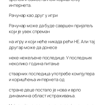
интернета.
Рачунар као друг у игри
Рачунар може да буде савршен пријатељ
који је увек спреман
на игру и који неће никада рећи НЕ. Али тај
другар може да донесе
неке нежељене последице. У последњих
неколико година питање
стварних последица употребе компјутера
и коришћења интернета од
стране деце постало је нова и врло
динамична област истраживања.