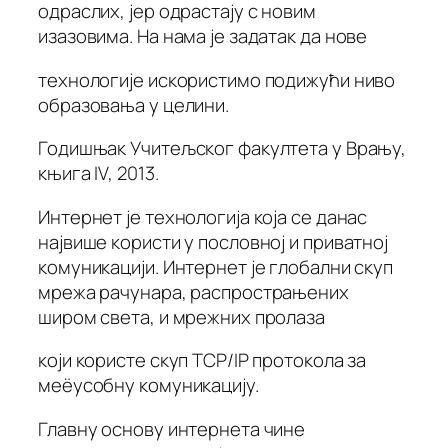
одраслих, јер одрастају с новим
изазовима. На нама је задатак да нове
технологије искористимо подижући ниво
образовања у целини.
Годишњак Учитељског факултета у Врању,
књига IV, 2013.
Интернет је технологија која се данас
највише користи у пословној и приватној
комуникацији. Интернет је глобални скуп
мрежа рачунара, распрострањених
широм света, и мрежних пролаза
који користе скуп TCP/IP протокола за
меёусобну комуникацију.
Главну основу интернета чине