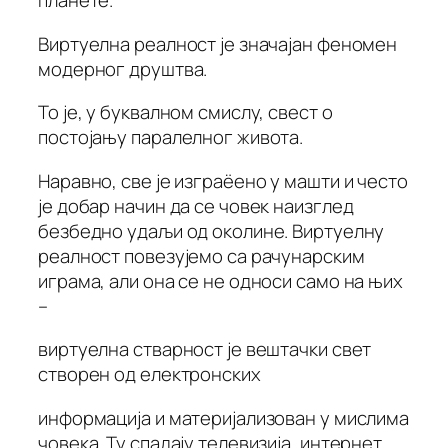
планете.
Виртуелна реалност је значајан феномен
модерног друштва.
То је, у буквалном смислу, свест о
постојању паралелног живота.
Наравно, све је изграёено у машти и често
је добар начин да се човек наизглед
безбедно удаљи од околине. Виртуелну
реалност повезујемо са рачунарским
играма, али она се не односи само на њих
–
виртуелна стварност је вештачки свет
створен од електронских
информација и материјализован у мислима
човека. Ту спадају телевизија, интернет,