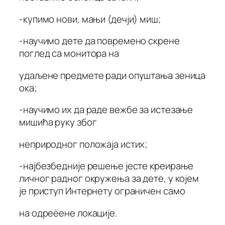
-купимо нови, мањи (дечји) миш;
-научимо дете да повремено скрене
поглед са монитора на
удаљене предмете ради опуштања зеница
ока;
-научимо их да раде вежбе за истезање
мишића руку због
неприродног положаја истих;
-најбезбедније решење јесте креирање
личног радног окружења за дете, у којем
је приступ Интернету ограничен само
на одреёене локације.