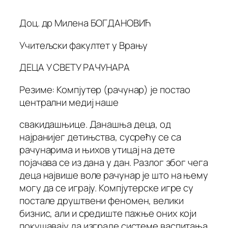
Доц. др Милена БОГДАНОВИЋ
Учитељски факултет у Врању
ДЕЦА У СВЕТУ РАЧУНАРА
Резиме: Компјутер (рачунар) је постао
централни медиј наше
свакидашњице. Данашња деца, од
најранијег детињства, сусрећу се са
рачунарима и њихов утицај на дете
појачава се из дана у дан. Разлог због чега
деца највише воле рачунар је што на њему
могу да се играју. Компјутерске игре су
постале друштвени феномен, велики
бизнис, али и средиште пажње оних који
покушавају да изграде системе васпитања