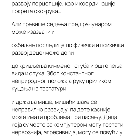
развоју перцепције, као и координације
покрета око-рука…
Али превише седења пред рачунаром
може изазвати и
озбиљне последице по физички и психички
развој деце: може доћи
до кривљења кичменог стуба и оштећења
вида и слуха. Због константног
неприродног положаја руку приликом
куцања на тастатури
и држања миша, мишићи шаке се
неправилно развијају, па дете касније
може имати проблема при писању. Деца
која су често за компјутером могу постати
нервознија, агресивнија, могу се повући у