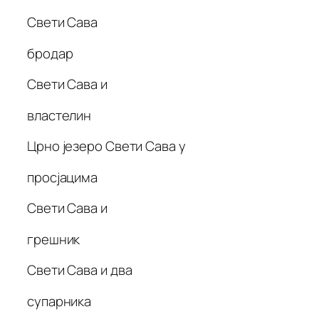
Свети Сава
бродар
Свети Сава и
властелин
Црно језеро Свети Сава у
просјацима
Свети Сава и
грешник
Свети Сава и два
супарника