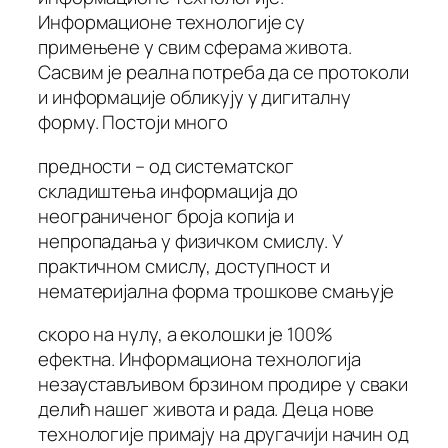
Информационе технологије су
примењене у свим сферама живота.
Сасвим је реална потреба да се протоколи
и информације обликују у дигиталну
форму. Постоји много
предности – од систематског
складиштења информација до
неограниченог броја копија и
непропадања у физичком смислу. У
практичном смислу, доступност и
нематеријална форма трошкове смањује
скоро на нулу, а еколошки је 100%
ефектна. Информациона технологија
незаустављивом брзином продире у сваки
делић нашег живота и рада. Деца нове
технологије примају на другачији начин од