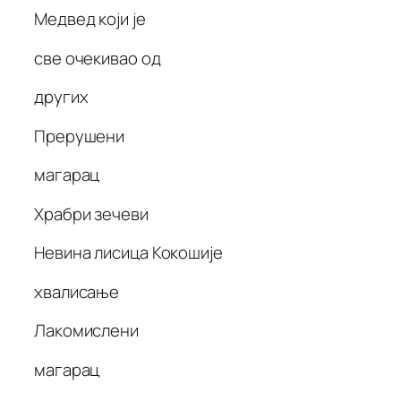
Медвед који је
све очекивао од
других
Прерушени
магарац
Храбри зечеви
Невина лисица Кокошије
хвалисање
Лакомислени
магарац