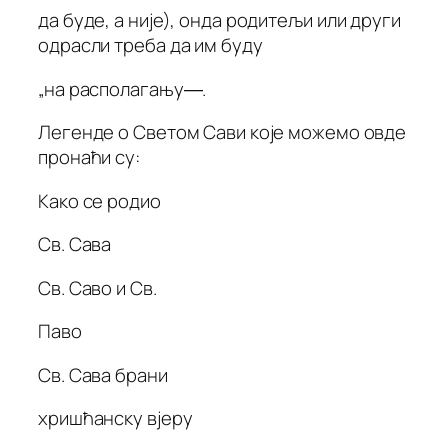
да буде, а није), онда родитељи или други
одрасли треба да им буду
„на располагању―.
Легенде о Светом Сави које можемо овде
пронаћи су:
Како се родио
Св. Сава
Св. Саво и Св.
Паво
Св. Сава брани
хришћанску вјеру