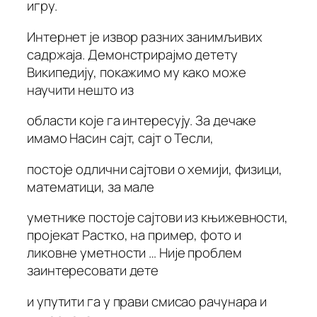
игру.
Интернет је извор разних занимљивих
садржаја. Демонстрирајмо детету
Википедију, покажимо му како може
научити нешто из
области које га интересују. За дечаке
имамо Насин сајт, сајт о Тесли,
постоје одлични сајтови о хемији, физици,
математици, за мале
уметнике постоје сајтови из књижевности,
пројекат Растко, на пример, фото и
ликовне уметности … Није проблем
заинтересовати дете
и упутити га у прави смисао рачунара и