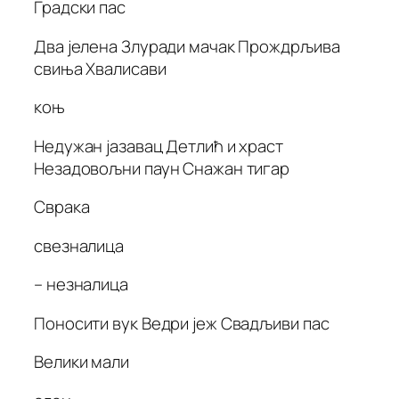
Градски пас
Два јелена Злуради мачак Прождрљива
свиња Хвалисави
коњ
Недужан јазавац Детлић и храст
Незадовољни паун Снажан тигар
Сврака
свезналица
– незналица
Поносити вук Ведри јеж Свадљиви пас
Велики мали