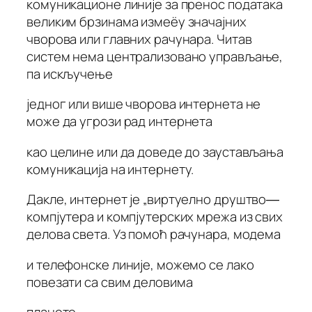
комуникационе линије за пренос података
великим брзинама измеёу значајних
чворова или главних рачунара. Читав
систем нема централизовано управљање,
па искључење
једног или више чворова интернета не
може да угрози рад интернета
као целине или да доведе до заустављања
комуникација на интернету.
Дакле, интернет је „виртуелно друштво―
компјутера и компјутерских мрежа из свих
делова света. Уз помоћ рачунара, модема
и телефонске линије, можемо се лако
повезати са свим деловима