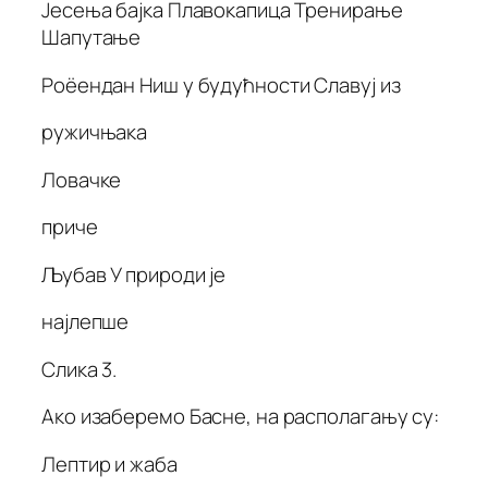
Јесења бајка Плавокапица Тренирање
Шапутање
Роёендан Ниш у будућности Славуј из
ружичњака
Ловачке
приче
Љубав У природи је
најлепше
Слика 3.
Ако изаберемо Басне, на располагању су:
Лептир и жаба