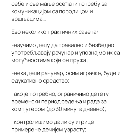
себе и све мање осећати потребу за
комуникацијом са породицом и
вршњацима…
Ево неколико практичних савета:
-научимо децу да правилно и безбедно
употребљавају рачунар и упознајмо их са
могућностима које он пружа;
-нека деци рачунар, осим играчке, буде и
едукативно средство;
-ако је потребно, ограничимо детету
временски период седења и рада за
компјутером (до 30 минута дневно);
-контролишимо да ли су игрице
примерене дечијем узрасту;