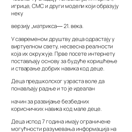
игрице, СМС и други модели који образују
неку
верзију „матрикса― 21. века.
У савременом друштву деца одрастају у
виртуелном свету, несвесна реалности
која их окружује. Прве посете интернету
постављају основу за будуће коришћење
и стварање добрих навика код деце.
Деца предшколског узраста воле да
понављају радње и то је идеалан
начин за развијање безбедних
корисничких навика код мале деце.
Деца испод 7 година имају ограничене
могућности разумевања информација на