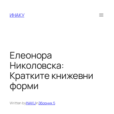
Оди
на
ИНАКУ
содржината
Елеонора
Николовска:
Кратките книжевни
форми
Written by
INAKU
in
Зборник 5