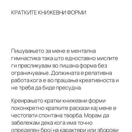
КРАТКИТЕ КНИЖЕВНИ ФОРМИ
Пишувањето за мене е ментална
гимнастика така што едноставно мислите
ги пресликувам во пишана форма без
ограничување. Должината е релативна
работа кога е во прашање креативноста и
не треба да биде пресудна.
Креирањето кратки книжевни форми
поконкретно кратките раскази кај мене е
честопати спонтана творба. Морам да
забележам дека кога има точно
определен број на карактери или зборови