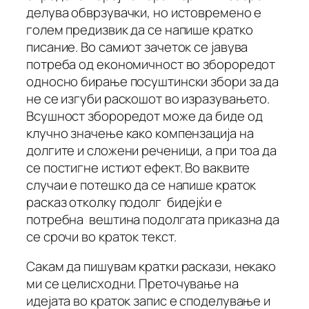
делува обврзувачки, но истовремено е
голем предизвик да се напише кратко
писание. Во самиот зачеток се јавува
потреба од економичност во збороредот
односно бирање посуштински збори за да
не се изгуби раскошот во изразувањето.
Всушност збороредот може да биде од
клучно значење како компензација на
долгите и сложени реченици, а при тоа да
се постигне истиот ефект. Во ваквите
случаи е потешко да се напише краток
расказ отколку подолг бидејќи е
потребна вештина подолгата приказна да
се срочи во краток текст.
Сакам да пишувам кратки раскази, некако
ми се целисходни. Преточување на
идејата во краток запис е споделување и