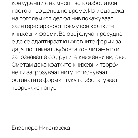
конкуренција на мноштвото избори кои
постојат во денешно време. Изгледа дека
на поголемиот дел од нив покажуваат
заинтересираност токму кон кратките
книжевни форми. Во овој случај пресудно
е да се адаптираат книжевните форми за
да ја поттикнат љубовта кон читањето и
запознавање со другите книжевни видови.
Сметам дека кратките книжевни творби
не ги загрозуваат ниту потиснуваат
останатите форми , туку го збогатуваат
творечкиот опус.
Елеонора Николовска