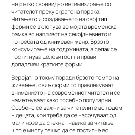
не ретко своевидно интимизирање со
читателот преку скратена порака.
Читањето и создавањето на овој тип
форми се вклопува во мојата временска
рамка во напливот на секојдневието и
потребата од книжевен жанр. Брзото
консумирање на содржината, а сепак се
постигнува целовитост ги прави
допадливи кратките форми.
Веројатно токму поради брзото темпо на
живеење, овие форми го привлекуваат
вниманието на современиот читател и се
наметнуваат како посебно популарни.
Особено се важни за читателите во подем
– децата, кои треба да се насочуваат од
мали нозе да стекнат навика за читање
што е многу тешко да се постигне во