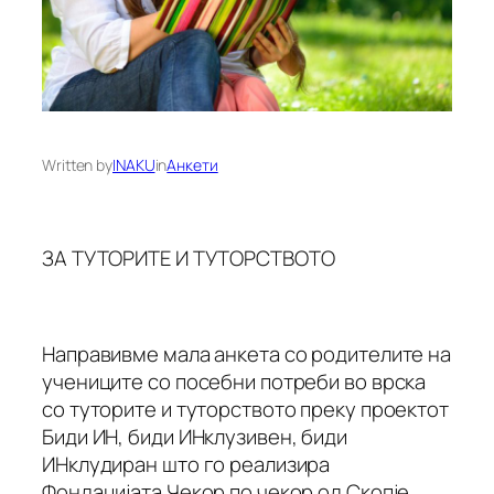
Written by
INAKU
in
Анкети
ЗА ТУТОРИТЕ И ТУТОРСТВОТО
Направивме мала анкета со родителите на
учениците со посебни потреби во врска
со туторите и туторството преку проектот
Биди ИН, биди ИНклузивен, биди
ИНклудиран што го реализира
Фондацијата Чекор по чекор од Скопје.