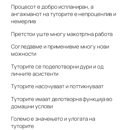
Процесот е добро испланиран, а
ангажманот на туторите е непроценлив и
немерлив
Претстои уште многу макотрпна работа
Согледавме и применивме многу нови
можности
Туторите се поделотворни дури и од
личните асистенти
Туторите насочуваат и поттикнуваат
Туторите имаат делотворна функција во
домашни услови
Големо е значењето и улогата на
туторите