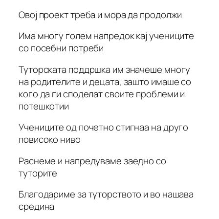
Овој проект треба и мора да продолжи
Има многу голем напредок кај учениците
со посебни потреби
Туторската поддршка им значеше многу
на родителите и децата, зашто имаше со
кого да ги споделат своите проблеми и
потешкотии
Учениците од почетно стигнаа на друго
повисоко ниво
Раснеме и напредуваме заедно со
туторите
Благодариме за туторството и во нашава
средина