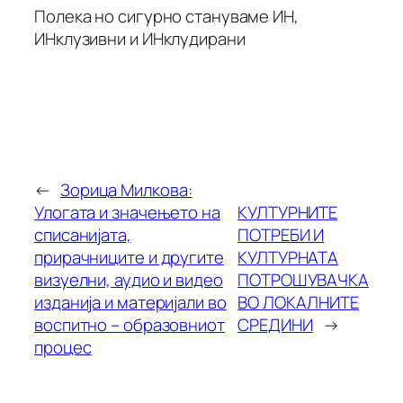
Полека но сигурно стануваме ИН,
ИНклузивни и ИНклудирани
←
Зорица Милкова:
Улогата и значењето на
КУЛТУРНИТЕ
списанијата,
ПОТРЕБИ И
прирачниците и другите
КУЛТУРНАТА
визуелни, аудио и видео
ПОТРОШУВАЧКА
изданија и материјали во
ВО ЛОКАЛНИТЕ
воспитно – образовниот
СРЕДИНИ
→
процес