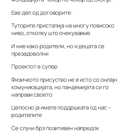
Еве дел од договорите:
Туторите пристапија на многу повисоко
ниво, отколку што очекувавме
И ние како родители, но и децата се
презадоволни
Проектот е супер
Физичкото присуство не е исто со онлајн
комуникацијата, но пандемијата си го
направи своето
Целосно ја имате поддршката од нас –
родителите
Се случи брз позитивен напредок