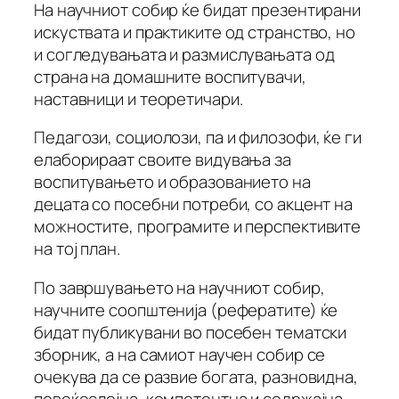
На научниот собир ќе бидат презентирани
искуствата и практиките од странство, но
и согледувањата и размислувањата од
страна на домашните воспитувачи,
наставници и теоретичари.
Педагози, социолози, па и филозофи, ќе ги
елаборираат своите видувања за
воспитувањето и образованието на
децата со посебни потреби, со акцент на
можностите, програмите и перспективите
на тој план.
По завршувањето на научниот собир,
научните соопштенија (рефератите) ќе
бидат публикувани во посебен тематски
зборник, а на самиот научен собир се
очекува да се развие богата, разновидна,
повеќеслојна, компетентна и содржајна