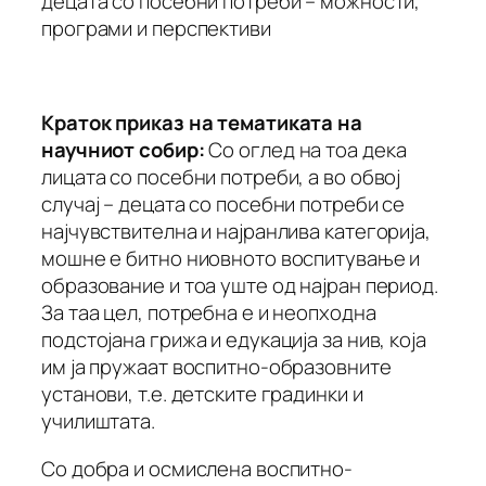
децата со посебни потреби – можности,
програми и перспективи
Краток приказ на тематикат
а на
научниот собир
:
Со оглед на тоа дека
лицата со посебни потреби, а во обвој
случај – децата со посебни потреби се
најчувствителна и најранлива категорија,
мошне е битно ниовното воспитување и
образование и тоа уште од најран период.
За таа цел, потребна е и неопходна
подстојана грижа и едукација за нив, која
им ја пружаат воспитно-образовните
установи, т.е. детските градинки и
училиштата.
Со добра и осмислена воспитно-