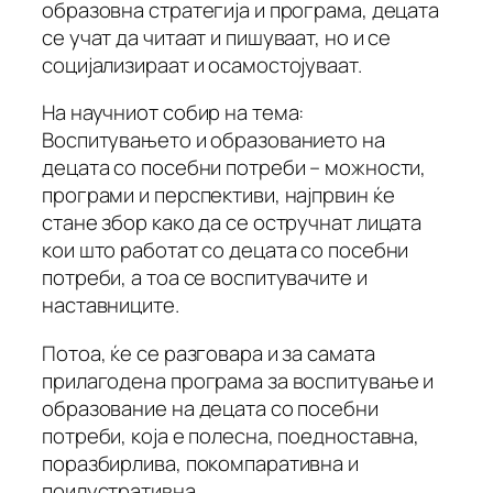
образовна стратегија и програма, децата
се учат да читаат и пишуваат, но и се
социјализираат и осамостојуваат.
На научниот собир на тема:
Воспитувањето и образованието на
децата со посебни потреби – можности,
програми и перспективи, најпрвин ќе
стане збор како да се остручнат лицата
кои што работат со децата со посебни
потреби, а тоа се воспитувачите и
наставниците.
Потоа, ќе се разговара и за самата
прилагодена програма за воспитување и
образование на децата со посебни
потреби, која е полесна, поедноставна,
поразбирлива, покомпаративна и
поилустративна.