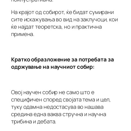
На крајот од собирот, ќе бидат сумирани
сите искажувања во вид на заклучоци, кои
ќе најдат теоретска, но и практична
примена.
Кратко образложение за потребата за
одржување на научниот собир
:
Овој научен собир не само што е
специфичен според својата тема и цел,
туку одамна недостасува во нашава
средина една ваква стручна и научна
трибина и дебата.