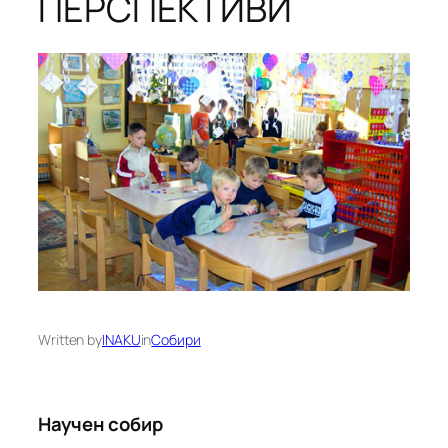
ПЕРСПЕКТИВИ
Written by
INAKU
in
Собири
Научен собир