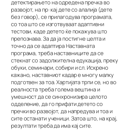
детектирањето на одредена пречка во
развојот, на пр: кај дете со алалија (дете
без говор), се прилагодува програмата,
со тоа што се изготвуваат адаптивни
тестови, каде детето ќе покажува што
препознава. За да ја постигне целта и
точно да се адаптира Наставната
програма, треба наставниците да се
стекнат со задолжителна едукација, преку
обуки, семинари, собири и сл. Искрено
кажано, наставниот кадар е многу малку
подготвен за тоа. Хартијата трпи се, но во
реалноста треба голема вештина и
умешност да се синхронизира целото
одделение, да го прифати детето со
пречки во развојот, да напредува и тоа и
сите останати ученици. Затоа што, на крај,
резултати треба да има кај сите.