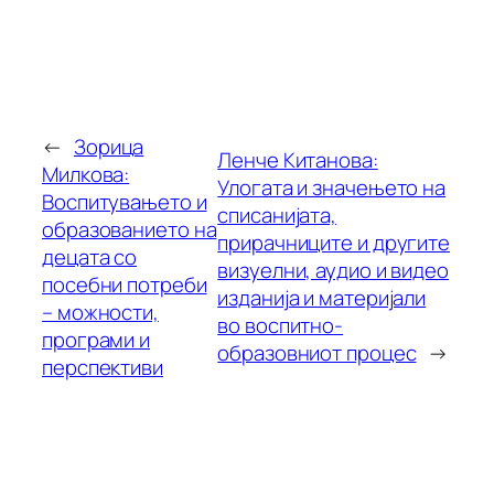
←
Зорица
Ленче Китанова:
Милкова:
Улогата и значењето на
Воспитувањето и
списанијата,
образованието на
прирачниците и другите
децата со
визуелни, аудио и видео
посебни потреби
изданија и материјали
– можности,
во воспитно-
програми и
образовниот процес
→
перспективи