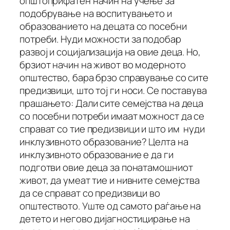
општоприфатен начин на учење за
подобрување на воспитувањето и
образованието на децата со посебни
потреби. Нуди можности за подобар
развој и социјализација на овие деца. Но,
брзиот начин на живот во модерното
општество, бара брзо справување со сите
предизвици, што тој ги носи. Се поставува
прашањето: Дали сите семејства на деца
со посебни потреби имаат можност да се
справат со тие предизвици и што им нуди
инклузивното образование? Целта на
инклузивното образование е да ги
подготви овие деца за понатамошниот
живот, да умеат тие и нивните семејства
да се справат со предизвици во
општеството. Уште од самото раѓање на
детето и негово дијагностицирање на