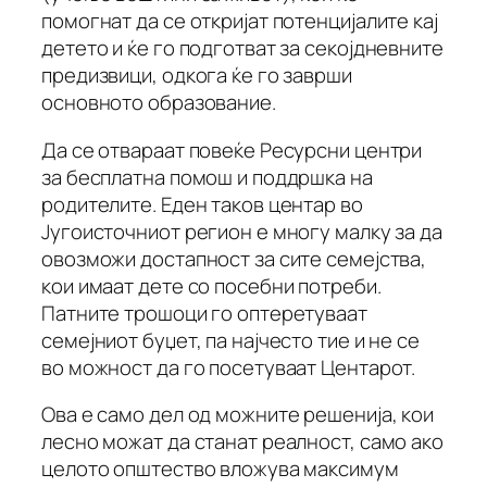
помогнат да се откријат потенцијалите кај
детето и ќе го подготват за секојдневните
предизвици, одкога ќе го заврши
основното образование.
Да се отвараат повеќе Ресурсни центри
за бесплатна помош и поддршка на
родителите. Еден таков центар во
Југоисточниот регион е многу малку за да
овозможи достапност за сите семејства,
кои имаат дете со посебни потреби.
Патните трошоци го оптеретуваат
семејниот буџет, па најчесто тие и не се
во можност да го посетуваат Центарот.
Ова е само дел од можните решенија, кои
лесно можат да станат реалност, само ако
целото општество вложува максимум