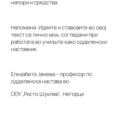
напори и средства.
Напомена: Идеите и ставовите во овој
текст се лично мои, согледани при
работата во училште како одделенски
наставник.
Елизабета Јанева – професор по
одделенска настава во
ООУ „Ристо Шуклев“, Негорци