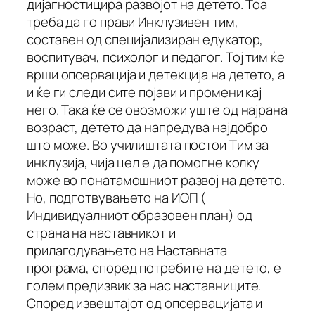
дијагностицира развојот на детето. Тоа
треба да го прави Инклузивен тим,
составен од специјализиран едукатор,
воспитувач, психолог и педагог. Тој тим ќе
врши опсервација и детекција на детето, а
и ќе ги следи сите појави и промени кај
него. Така ќе се овозможи уште од најрана
возраст, детето да напредува најдобро
што може. Во училиштата постои Тим за
инклузија, чија цел е да помогне колку
може во понатамошниот развој на детето.
Но, подготвувањето на ИОП (
Индивидуалниот образовен план) од
страна на наставникот и
прилагодувањето на Наставната
програма, според потребите на детето, е
голем предизвик за нас наставниците.
Според извештајот од опсервацијата и