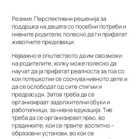
Резиме. Перспективни решенија за
поддршка на децата со посебни потреби и
нивните родители, полесно да ги прифатат
животните предизвици.
Најважно е општеството да им овозможи
на родителите, колку може полесно да
научат да ја прифатат реалноста за тоа со
кои потешкотии се соочува нивното дете и
да се ослободат од сите стигми и
предрасуди. Затоа треба да се
организираат задолжителни обуки и
работилници, за нивна едукација. Тие
треба да се организираат прво, во
градинките, кои се првите воспитно –
образовни установи, во кои се