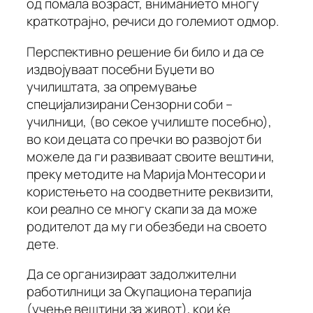
од помала возраст, вниманието многу
краткотрајно, речиси до големиот одмор.
Перспективно решение би било и да се
издвојуваат посебни Буџети во
училиштата, за опремување
специјализирани Сензорни соби –
училници, (во секое училиште посебно),
во кои децата со пречки во развојот би
можеле да ги развиваат своите вештини,
преку методите на Марија Монтесори и
користењето на соодветните реквизити,
кои реално се многу скапи за да може
родителот да му ги обезбеди на своето
дете.
Да се организираат задолжителни
работилници за Окупациона терапија
(учење вештини за живот), кои ќе