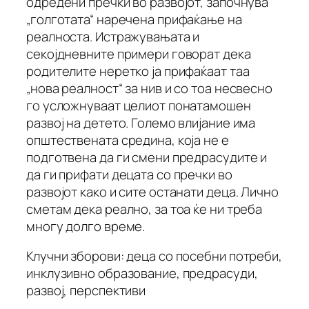
одредени пречки во развојот, започнува
„голготата“ наречена прифаќање на
реалноста. Истражувањата и
секојдневните примери говорат дека
родителите неретко ја прифаќаат таа
„нова реалност“ за нив и со тоа несвесно
го усложнуваат целиот понатамошен
развој на детето. Големо влијание има
општествената средина, која не е
подготвена да ги смени предрасудите и
да ги прифати децата со пречки во
развојот како и сите останати деца. Лично
сметам дека реално, за тоа ќе ни треба
многу долго време.
Клучни зборови: деца со посебни потреби,
инклузивно образование, предрасуди,
развој, перспективи