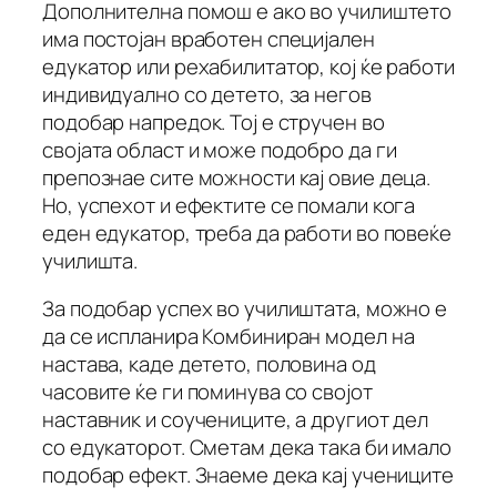
Дополнителна помош е ако во училиштето
има постојан вработен специјален
едукатор или рехабилитатор, кој ќе работи
индивидуално со детето, за негов
подобар напредок. Тој е стручен во
својата област и може подобро да ги
препознае сите можности кај овие деца.
Но, успехот и ефектите се помали кога
еден едукатор, треба да работи во повеќе
училишта.
За подобар успех во училиштата, можно е
да се испланира Комбиниран модел на
настава, каде детето, половина од
часовите ќе ги поминува со својот
наставник и соучениците, а другиот дел
со едукаторот. Сметам дека така би имало
подобар ефект. Знаеме дека кај учениците