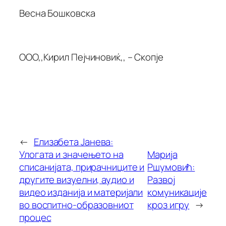
Весна Бошковска
ООО,,Кирил Пејчиновиќ,, – Скопје
←
Елизабета Јанева:
Улогата и значењето на
Марија
списанијата, прирачниците и
Ршумовић:
другите визуелни, аудио и
Развој
видео изданија и материјали
комуникације
во воспитно-образовниот
кроз игру
→
процес