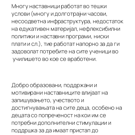
Многу наставници работат во тешки
услови (многу и долготрајни часови,
несоодветна инфраструктура, недостаток
на едукативен материјал, нефлексибилни
политики и наставни програми, ниски
плати и сл.), тие работат напорно за да ги
задоволат потребите на сите ученици во
училишето во кое се вработени.
Добро образовани, поддржани и
мотивирани наставниците влијаат на
запишувањето, учеството и
достигнувањата на сите деца, особено на
децата со попреченост на кои им се
потребни дополнителни стимулации и
поддршка за да имаат пристап до