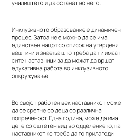
училиштето и да останат во него.
Инклузивното образование е динамичен
процес. Затоа не е можно да се има
единствен нацрт со список на утврдени
вештини и знаења што треба да ги имаат
сите наставници за да можат да вршат
едукативна работа во инклузивното
опкружување.
Во својот работен век наставникот може
да се сретне со деца со различна
попреченост. Една година, може да има
дете со оштетен вид во одделението, па
наставникот ќе треба да го прилагоди