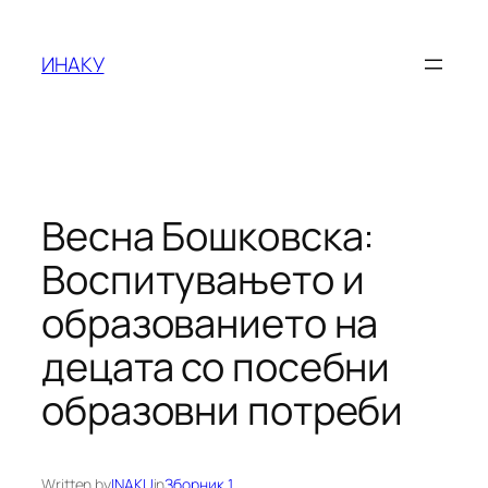
Оди
на
ИНАКУ
содржината
Весна Бошковска:
Воспитувањето и
образованието на
децата со посебни
образовни потреби
Written by
INAKU
in
Зборник 1