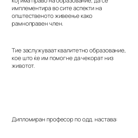
кој има право на образование, да се
имплементира во сите аспекти на
општественото живеење како
рамноправен член.
Тие заслужуваат квалитетно образование,
кое што ќе им помогне да чекорат низ
животот.
Дипломиран професор по одд. настава: