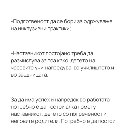
-Подготвеност да се бори за одржување
на инклузивни практики;
-Наставникот постојано треба да
размислува за тоа како детето на
часовите учи,напредува во училиштето и
во заедницата.
За да има успех и напредок во работата
потребно е да постои алка помеѓу
наставникот, детето со попреченост и
неговите родители. Потребно е да постои