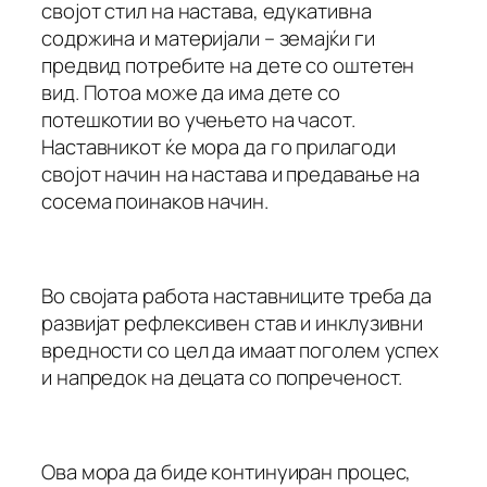
својот стил на настава, едукативна
содржина и материјали – земајќи ги
предвид потребите на дете со оштетен
вид. Потоа може да има дете со
потешкотии во учењето на часот.
Наставникот ќе мора да го прилагоди
својот начин на настава и предавање на
сосема поинаков начин.
Во својата работа наставниците треба да
развијат рефлексивен став и инклузивни
вредности со цел да имаат поголем успех
и напредок на децата со попреченост.
Ова мора да биде континуиран процес,