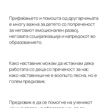
Прифаќањето и помошта од другарчињата
е многу важна за детето со попреченост
за неговиот емоционален развој,
неговата социјализација и напредокот во
образованието.
Како наставник можам да истакнам дека
работата со деца со преченост за нас
како наставници не е воопшто лесна, но е
голем предизвик.
Предизвик е да се помогне на ученикот