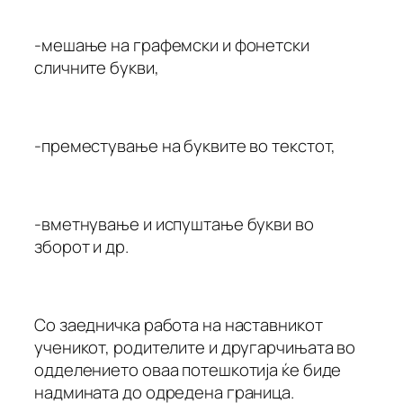
-мешање на графемски и фонетски
сличните букви,
-преместување на буквите во текстот,
-вметнување и испуштање букви во
зборот и др.
Со заедничка работа на наставникот
ученикот, родителите и другарчињата во
одделението оваа потешкотија ќе биде
надмината до одредена граница.