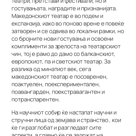
театри, претстави и фестивали, но и
гостувањата, наградите и признанијата.
Македонскиот театар е во подем и
експанзија, иако во поново врене е повеќе
затворен и се одвива во локални рамки, но
со бројните нови гостувања и освоени
комплименти за зрелоста на театарскиот
чин, тој е рамо до дамо со балканскиот,
европскиот, па и светскиот театар. За
разлика од минатиот век, сега
македонскиот театар е посовренен,
поактуелен, поекспериментален,
поавангарден, поекстравагантен и
потранспарентен.
На научниот собир ќе настапат научни и
стручни лица од земјава и странство , кои
ќе ги разглобат и разгледаат сите
аспекти, а главно ќе се задржат на