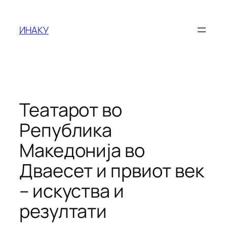
Оди
на
ИНАКУ
содржината
Театарот во
Република
Македонија во
Дваесет и првиот век
– искуства и
резултати