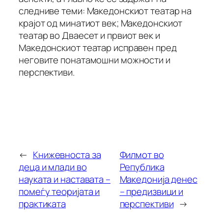
следниве теми: Македонскиот театар на
крајот од минатиот век; Македонскиот
театар во Дваесет и првиот век и
Македонскиот театар исправен пред
неговите понатамошни можности и
перспективи.
←
Kнижевноста за
Филмот во
деца и млади во
Република
науката и наставата –
Македонија денес
помеѓу теоријата и
– предизвици и
практиката
перспективи
→